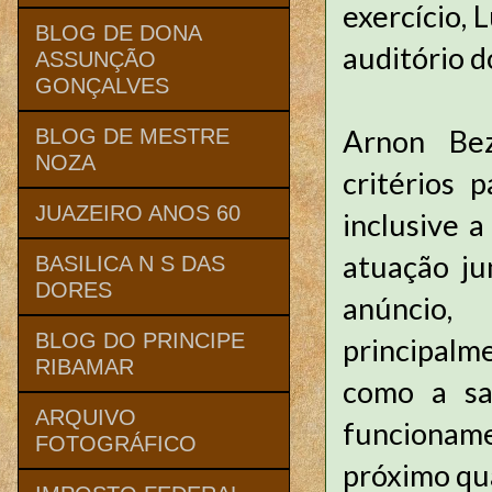
exercício, 
BLOG DE DONA
auditório do
ASSUNÇÃO
GONÇALVES
Arnon Bez
BLOG DE MESTRE
NOZA
critérios 
JUAZEIRO ANOS 60
inclusive a
atuação ju
BASILICA N S DAS
DORES
anúncio,
BLOG DO PRINCIPE
principalm
RIBAMAR
como a sa
ARQUIVO
funcionamen
FOTOGRÁFICO
próximo qu