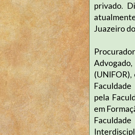
privado. D
atualmente 
Juazeiro d
Procuradori
Advogado,
(UNIFOR), e
Faculdade F
pela Facul
em Formaçã
Faculdade
Interdisci