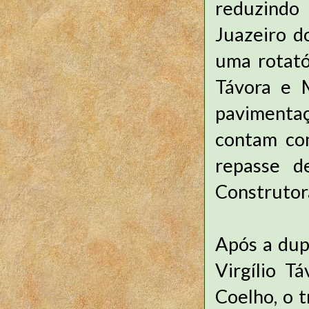
reduzindo
Juazeiro d
uma rotató
Távora e 
pavimenta
contam co
repasse d
Construtora
Após a dup
Virgílio T
Coelho, o 