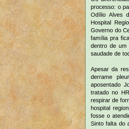
processo: o pa
Odílio Alves 
Hospital Regi
Governo do Cea
família pra fi
dentro de um 
saudade de tod
Apesar da res
derrame pleu
aposentado Jo
tratado no HR
respirar de fo
hospital regio
fosse o atendi
Sinto falta do