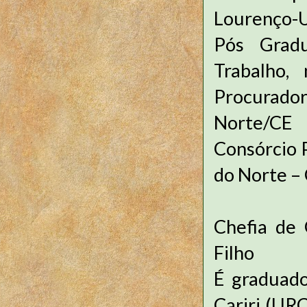
Lourenço-U
Pós Grad
Trabalho,
Procurado
Norte/CE 
Consórcio 
do Norte – 
Chefia de 
Filho
É graduado
Cariri (UR