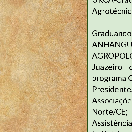
Agrotécnica
Graduand
ANHANGUE
AGROPOLOS
Juazeiro 
programa C
President
Associaçõe
Norte/CE;
Assistênc