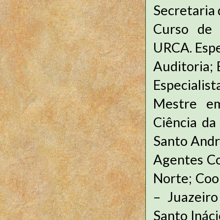
Secretaria 
Curso de 
URCA. Espec
Auditoria; 
Especiali
Mestre em
Ciência da
Santo Andr
Agentes Co
Norte; Coo
– Juazeiro
Santo Inác