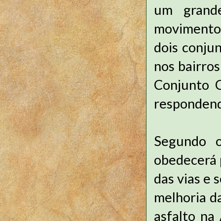
um grand
movimento 
dois conju
nos bairro
Conjunto C
respondend
Segundo o
obedecerá 
das vias e 
melhoria d
asfalto na