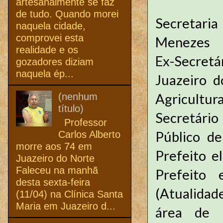
artesanalmente se faz
de tudo. Quando morei
Secretaria
naquela cidade,
comprovei esta
Menezes
realidade e os
Ex-Secretá
gozadores diziam
naquela ép...
Juazeiro d
Agricultu
(nenhum
título)
Secretário
Professor
Público de
Carlos Alberto
morre aos 74 em
Prefeito e
Juazeiro do Norte
Faleceu na manhã
Prefeito 
desta sexta-feira
(Atualidad
(11/04) na Clínica Santa
Maria em Juazeiro d...
área de E