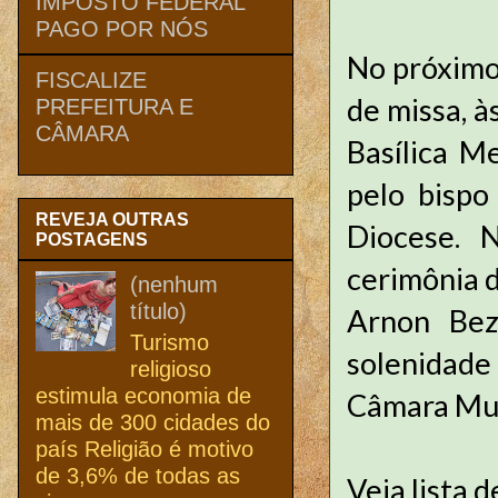
IMPOSTO FEDERAL
PAGO POR NÓS
No próximo 
FISCALIZE
de missa, à
PREFEITURA E
CÂMARA
Basílica M
pelo bisp
REVEJA OUTRAS
Diocese. N
POSTAGENS
cerimônia d
(nenhum
título)
Arnon Beze
Turismo
solenidade
religioso
estimula economia de
Câmara Muni
mais de 300 cidades do
país Religião é motivo
de 3,6% de todas as
Veja lista 