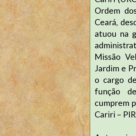
Ordem dos
Ceará, des
atuou na g
administra
Missão Vel
Jardim e P
o cargo d
função d
cumprem pe
Cariri – PI