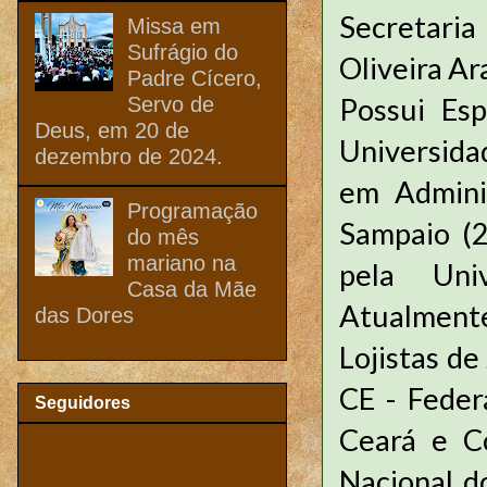
Secretari
Missa em
Sufrágio do
Oliveira Ar
Padre Cícero,
Possui Esp
Servo de
Deus, em 20 de
Universida
dezembro de 2024.
em Admini
Programação
Sampaio (
do mês
mariano na
pela Uni
Casa da Mãe
Atualmente
das Dores
Lojistas de
CE - Feder
Seguidores
Ceará e C
Nacional do