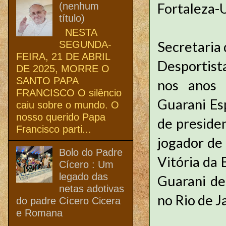
Fortaleza
(nenhum
título)
NESTA
Secretaria 
SEGUNDA-
FEIRA, 21 DE ABRIL
Desportist
DE 2025, MORRE O
SANTO PAPA
nos anos 
FRANCISCO O silêncio
Guarani Es
caiu sobre o mundo. O
nosso querido Papa
de preside
Francisco parti...
jogador de 
Bolo do Padre
Vitória da 
Cícero : Um
legado das
Guarani de
netas adotivas
no Rio de J
do padre Cícero Cicera
e Romana