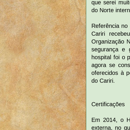
que serei muit
do Norte inte
Referência no
Cariri recebe
Organização N
segurança e g
hospital foi o 
agora se cons
oferecidos à 
do Cariri.
Certificações
Em 2014, o Ho
externa, no q