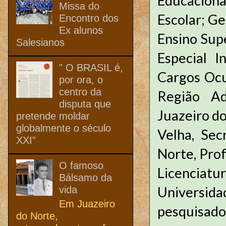
Educacion
Missa do
Escolar; Ge
Encontro dos
Ex alunos
Ensino Supe
Salesianos
Especial I
" O BRASIL é,
Cargos Ocu
por ora, o
centro da
Região Ad
disputa que
Juazeiro do
pretende moldar
globalmente o século
Velha, Sec
XXI"
Norte, Pro
O famoso
Licencia
Bálsamo da
Universida
vida
Em Juazeiro
pesquisador
do Norte,