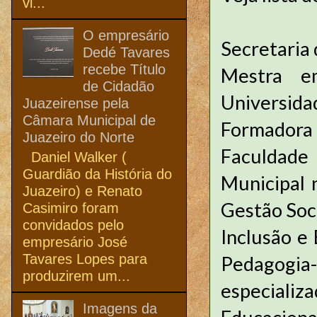
vi...
O empresário
Secretaria
Dedé Tavares
recebe Título
Mestra e
de Cidadão
Universida
Juazeirense pela
Câmara Municipal de
Formadora 
Juazeiro do Norte
Faculdade
Daniel Walker (
Guardião da História do
Municipal 
Juazeiro) e Renato
Gestão Soci
Casimiro foram
convidados pelo
Inclusão e
empresário José
Tavares Lopes para
Pedagogia
produzirem um...
especial
Imagens da