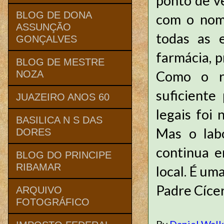
ponto de v
BLOG DE DONA
com o nome
ASSUNÇÃO
todas as e
GONÇALVES
farmácia, 
BLOG DE MESTRE
Como o r
NOZA
suficiente
JUAZEIRO ANOS 60
legais foi
BASILICA N S DAS
Mas o lab
DORES
continua e
BLOG DO PRINCIPE
RIBAMAR
local. É um
Padre Cíce
ARQUIVO
FOTOGRÁFICO
By
Daniel Wal