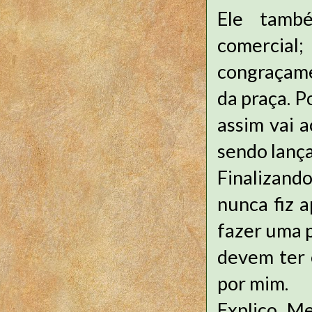
Ele tamb
comercial;
congraçame
da praça. P
assim vai a
sendo lança
Finalizand
nunca fiz 
fazer uma p
devem ter 
por mim.
Explico. M