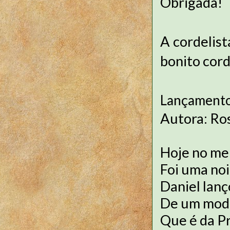
Obrigada!
A cordelis
bonito cord
Lançamento
Autora: Ro
Hoje no me
Foi uma noi
Daniel lanç
De um modo
Que é da P