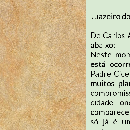
Juazeiro d
De Carlos 
abaixo:
Neste mom
está ocorr
Padre Cíce
muitos pla
compromis
cidade o
comparecer
só já é u