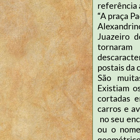
referência 
“A praça Pa
Alexandrin
Juazeiro d
tornaram
descaracte
postais da 
São muita
Existiam o
cortadas e
carros e a
no seu enc
ou o nome
geométrico