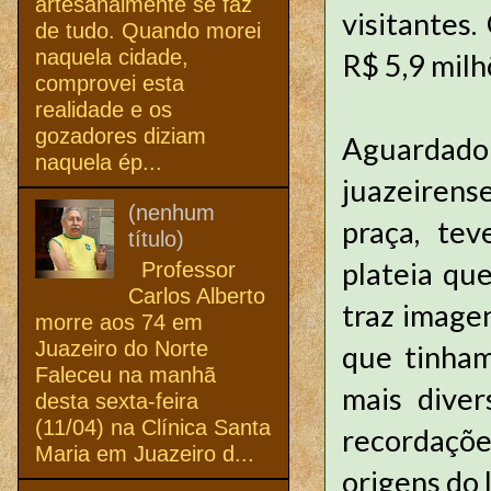
artesanalmente se faz
visitantes
de tudo. Quando morei
naquela cidade,
R$ 5,9 milh
comprovei esta
realidade e os
gozadores diziam
Aguardado
naquela ép...
juazeirense
(nenhum
praça, te
título)
plateia que
Professor
Carlos Alberto
traz imagen
morre aos 74 em
Juazeiro do Norte
que tinham
Faleceu na manhã
mais diver
desta sexta-feira
(11/04) na Clínica Santa
recordaçõe
Maria em Juazeiro d...
origens do 