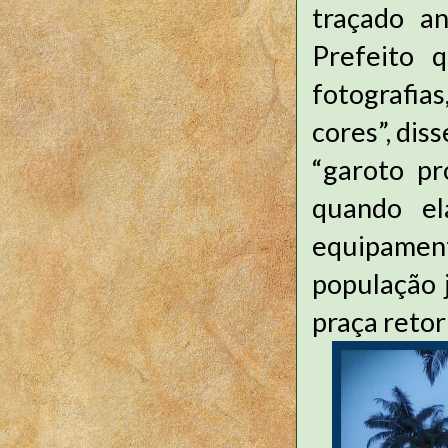
traçado an
Prefeito 
fotografias
cores”, dis
“garoto pr
quando e
equipame
população 
praça retor