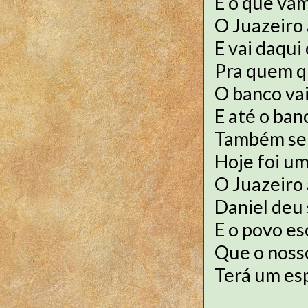
É o que va
O Juazeiro
E vai daqui
Pra quem q
O banco va
E até o ban
Também se
Hoje foi um 
O Juazeiro
Daniel deu
E o povo es
Que o noss
Terá um es