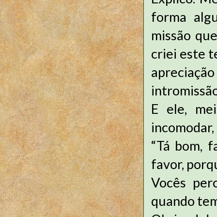
forma alg
missão que
criei este t
apreciaç
intromissão
E ele, me
incomodar, 
“Tá bom, f
favor, porq
Vocês per
quando tem