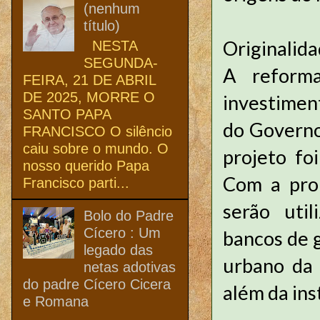
(nenhum
título)
Originalid
NESTA
SEGUNDA-
A reform
FEIRA, 21 DE ABRIL
DE 2025, MORRE O
investimen
SANTO PAPA
do Governo 
FRANCISCO O silêncio
caiu sobre o mundo. O
projeto fo
nosso querido Papa
Com a prop
Francisco parti...
serão util
Bolo do Padre
Cícero : Um
bancos de g
legado das
urbano da 
netas adotivas
do padre Cícero Cicera
além da ins
e Romana