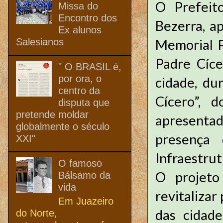
O Prefeit
Missa do
Encontro dos
Bezerra, a
Ex alunos
Salesianos
Memorial P
Padre Cíce
" O BRASIL é,
por ora, o
cidade, du
centro da
Cícero”, 
disputa que
pretende moldar
apresenta
globalmente o século
presença 
XXI"
Infraestru
O famoso
O projeto
Bálsamo da
vida
revitalizar
Em Juazeiro
das cidade
do Norte,