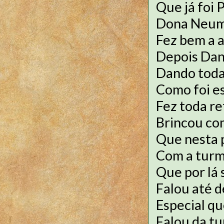
Que já foi 
Dona Neum
Fez bem a 
Depois Dan
Dando toda
Como foi es
Fez toda r
Brincou co
Que nesta 
Com a turm
Que por lá 
Falou até 
Especial q
Falou da t