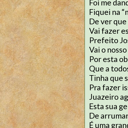
Foi me dand
Fiquei na “
De ver que 
Vai fazer e
Prefeito J
Vai o noss
Por esta o
Que a todo
Tinha que s
Pra fazer 
Juazeiro a
Esta sua ge
De arrumar
É uma gran