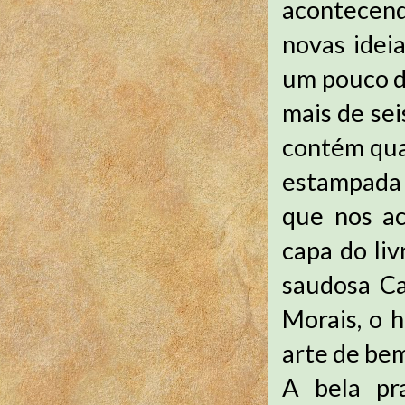
acontecend
novas ideia
um pouco d
mais de sei
contém qua
estampada
que nos ac
capa do liv
saudosa Ca
Morais, o 
arte de be
A bela pr