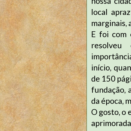
nossa cida
local apra
marginais, 
E foi com
resolveu
importânci
início, qu
de 150 pági
fundação, 
da época, 
O gosto, o 
aprimorad