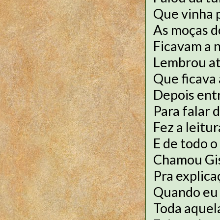
Que vinha 
As moças d
Ficavam a 
Lembrou até
Que ficava 
Depois ent
Para falar 
Fez a leitu
E de todo o
Chamou Gi
Pra explica
Quando eu v
Toda aquel