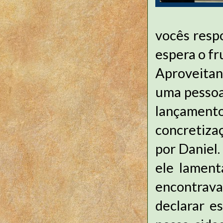
vocês resp
espera o fr
Aproveitan
uma pessoa
lançament
concretiza
por Daniel
ele lament
encontrava
declarar e