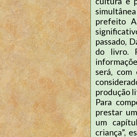
cultura e 
simultânea
prefeito 
significa
passado, D
do livro.
informaçõe
será, com 
considerad
produção li
Para comp
prestar um
um capítu
criança”, 