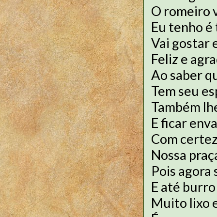
O romeiro v
Eu tenho é 
Vai gostar e
Feliz e agr
Ao saber q
Tem seu es
Também lhe
E ficar env
Com certez
Nossa praç
Pois agora
E até burro
Muito lixo