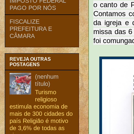
IMPOSTO FEDERAL
o canto de P
PAGO POR NÓS
Contamos co
FISCALIZE
da igreja e
PREFEITURA E
missa das 6
CÂMARA
foi comungad
REVEJA OUTRAS
POSTAGENS
(nenhum
título)
Turismo
religioso
estimula economia de
mais de 300 cidades do
país Religião é motivo
de 3,6% de todas as