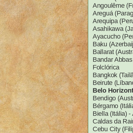
Angoulême (Fra
Areguá (Paragu
Arequipa (Per
Asahikawa (Ja
Ayacucho (Peru
Baku (Azerbai
Ballarat (Austr
Bandar Abbas (
Folclórica
Bangkok (Tailâ
Beirute (Líbano
Belo Horizont
Bendigo (Austr
Bérgamo (Itáli
Biella (Itália)
Caldas da Rain
Cebu City (Fil