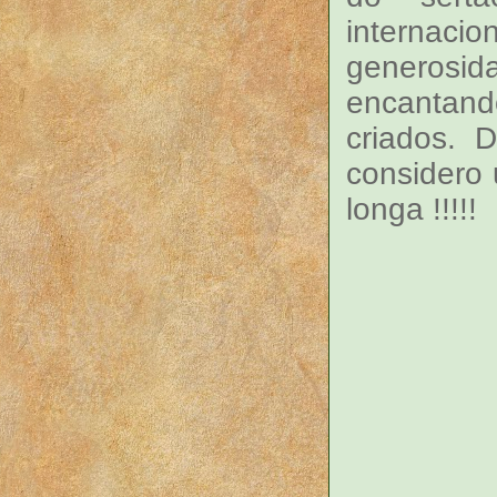
interna
generosid
encantan
criados. 
considero 
longa !!!!!