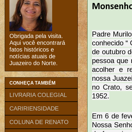
Monsenho
Padre Muril
Obrigada pela visita.
conhecido “ 
Aqui você encontrará
fatos históricos e
de outubro 
notícias atuais de
pessoa que 
Juazeiro do Norte.
acolher e r
nossa Juaze
CONHEÇA TAMBÉM
no Crato, s
LIVRARIA COLEGIAL
1952.
CARIRIENSIDADE
Em 6 de feve
COLUNA DE RENATO
Nossa Senho