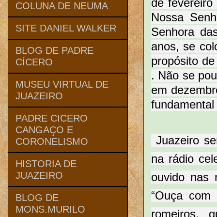
de fevereiro
COLUNA DE NEUMA
Nossa Senho
SITE DANIEL WALKER
Senhora das
anos, se col
BLOG DE PADRE
propósito de
CÍCERO
. Não se pou
MUSEU VIRTUAL DE
em dezembro
JUAZEIRO
fundamental 
PADRE CICERO
CANGAÇO E
Juazeiro s
CORONELISMO
na rádio ce
HISTORIA DE
JUAZEIRO
ouvido nas 
“Ouça com 
BLOG DE
MONS.MURILO
romeiros, 