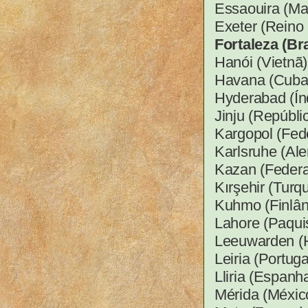
Essaouira (Ma
Exeter (Reino 
Fortaleza (Bra
Hanói (Vietnã)
Havana (Cuba)
Hyderabad (Ín
Jinju (Repúbli
Kargopol (Fede
Karlsruhe (Al
Kazan (Federa
Kırşehir (Turq
Kuhmo (Finlând
Lahore (Paquis
Leeuwarden (H
Leiria (Portuga
Lliria (Espanh
Mérida (Méxic