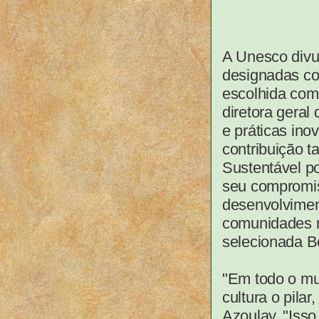
A Unesco divul
designadas co
escolhida como
diretora geral
e práticas in
contribuição t
Sustentável p
seu compromis
desenvolvimen
comunidades no
selecionada B
"Em todo o mu
cultura o pila
Azoulay. "Isso