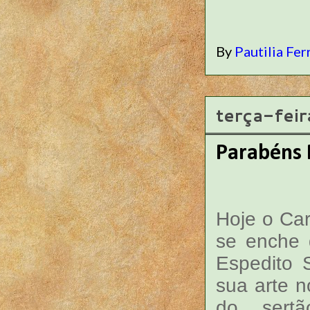
By
Pautilia Fer
terça-fei
Parabéns 
Hoje o Car
se enche 
Espedito 
sua arte n
do sert