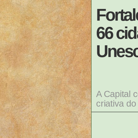
Forta
66 cid
Unes
A Capital 
criativa do