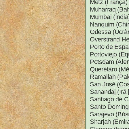
Metz (França)
Muharraq (Bah
Mumbai (Índia)
Nanquim (China
Odessa (Ucrâni
Overstrand He
Porto de Espa
Portoviejo (E
Potsdam (Alem
Querétaro (Mé
Ramallah (Pal
San José (Cos
Sanandaj (Irã 
Santiago de Ca
Santo Domingo
Sarajevo (Bós
Sharjah (Emira