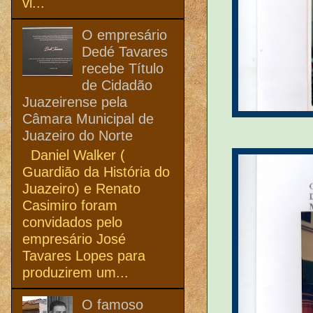
vi...
O empresário
Dedé Tavares
recebe Título
de Cidadão
Juazeirense pela
Câmara Municipal de
Juazeiro do Norte
Daniel Walker (
Guardião da História do
Juazeiro) e Renato
Casimiro foram
convidados pelo
empresário José
Tavares Lopes para
produzirem um...
O famoso