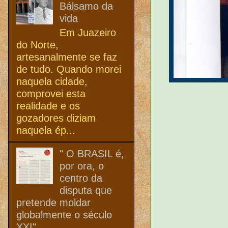
Bálsamo da
vida
Em Juazeiro
do Norte,
artesanalmente se faz
de tudo. Quando morei
naquela cidade,
comprovei esta
realidade e os
gozadores diziam
naquela ép...
" O BRASIL é,
por ora, o
centro da
disputa que
pretende moldar
globalmente o século
XXI"