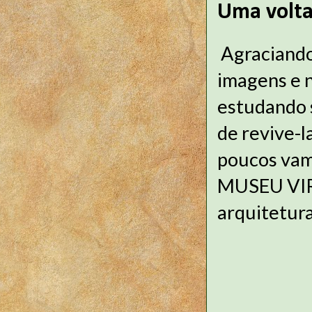
Uma volta
Agraciando 
imagens e 
estudando s
de revive-l
poucos vam
MUSEU VIR
arquitetura 