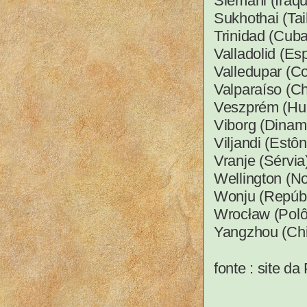
Slemani (Iraque
Sukhothai (Tai
Trinidad (Cuba
Valladolid (Es
Valledupar (C
Valparaíso (Ch
Veszprém (Hun
Viborg (Dinam
Viljandi (Estôn
Vranje (Sérvia
Wellington (No
Wonju (Repúbli
Wrocław (Polôn
Yangzhou (Chi
fonte : site da