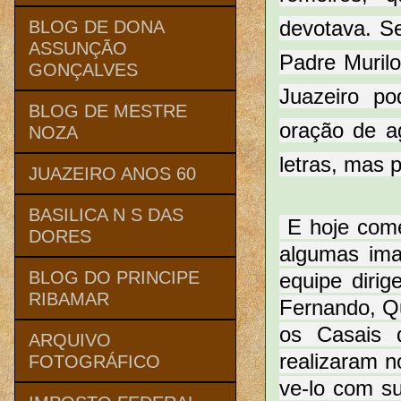
devotava. Se
BLOG DE DONA
ASSUNÇÃO
Padre Murilo
GONÇALVES
Juazeiro po
BLOG DE MESTRE
oração de a
NOZA
letras, mas 
JUAZEIRO ANOS 60
BASILICA N S DAS
E hoje com
DORES
algumas ima
BLOG DO PRINCIPE
equipe diri
RIBAMAR
Fernando, Qu
os Casais
ARQUIVO
realizaram no
FOTOGRÁFICO
ve-lo com s