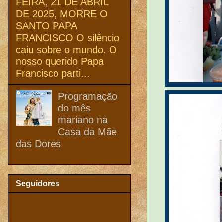
FEIRA, 21 DE ABRIL
DE 2025, MORRE O
SANTO PAPA
FRANCISCO O silêncio
caiu sobre o mundo. O
nosso querido Papa
Francisco parti...
Programação
do mês
mariano na
Casa da Mãe
das Dores
Seguidores