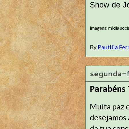
Show de J
imagens: midia soci
By
Pautilia Fer
segunda-f
Parabéns
Muita paz e
desejamos 
da tua sens