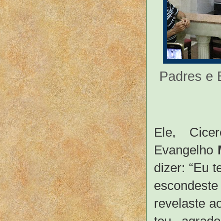
Padres e 
Ele, Cice
Evangelho
dizer: “Eu t
escondeste
revelaste a
teu agrad