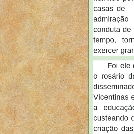
casas de t
admiração 
conduta de 
tempo, tor
exercer gra
Foi ele
o rosário 
disseminado
Vicentinas 
a educação
custeando 
criação da