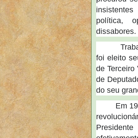
insistente
política,
dissabores.
Trabalhou 
foi eleito 
de Terceiro
de Deputado
do seu gran
Em 1913, 
revolucion
President
efetivame