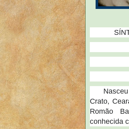
SÍN
Nasceu
Crato, Cea
Romão Bat
conhecida 