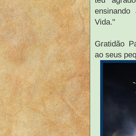
ensinando
Vida."
Gratidão Pa
ao seus peq