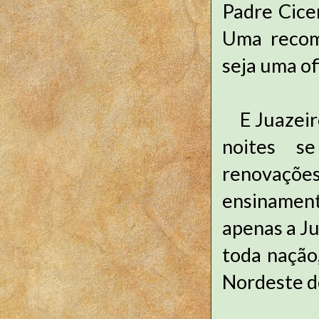
Padre Cice
Uma recom
seja uma of
E Juazei
noites se
renovaçõ
ensinament
apenas a Ju
toda nação
Nordeste do