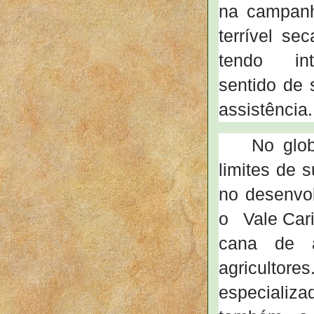
na campanh
terrível s
tendo inte
sentido de 
assistência.
No glob
limites de 
no desenvol
o Vale Cari
cana de aç
agriculto
especializa