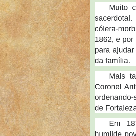
Muito 
sacerdotal.
cólera-morb
1862, e por 
para ajudar
da família.
Mais t
Coronel Ant
ordenando-
de Fortaleza
Em 187
humilde pov