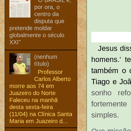
por ora, o
centro da
disputa que
pretende moldar
globalmente o século
XXI"
Jesus dis
(nenhum
homens.' t
título)
também o 
Professor
Carlos Alberto
Tiago e Joã
morre aos 74 em
sonho ref
Juazeiro do Norte
Faleceu na manhã
fortement
desta sexta-feira
simples.
(11/04) na Clínica Santa
Maria em Juazeiro d...
Que missão 