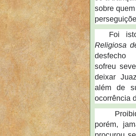
sobre quem 
perseguiçõe
Foi is
Religiosa 
desfecho n
sofreu sev
deixar Jua
além de su
ocorrência 
Proibido, o
porém, jam
procurou se