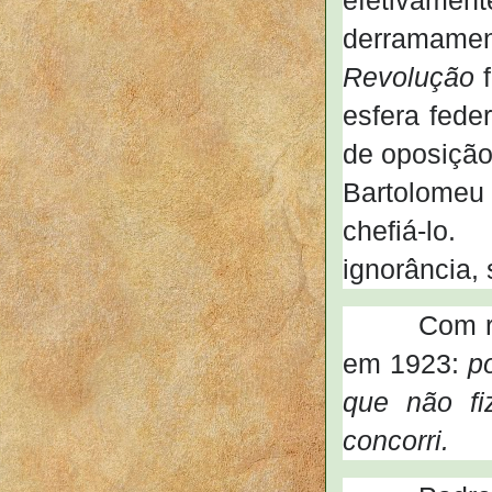
derramament
Revolução
f
esfera feder
de oposição)
Bartolomeu
chefiá-lo.
ignorância,
Com respei
em 1923:
p
que não fi
concorri.