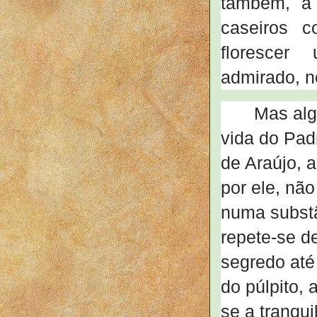
também, a
caseiros c
florescer 
admirado, no
Mas alg
vida do Pad
de Araújo, 
por ele, não
numa substâ
repete-se d
segredo até
do púlpito,
se a tranqu