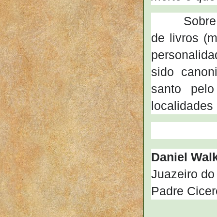
Sobre o Pa
de livros 
personalida
sido canon
santo pel
localidades 
Daniel Wal
Juazeiro do 
Padre Cic