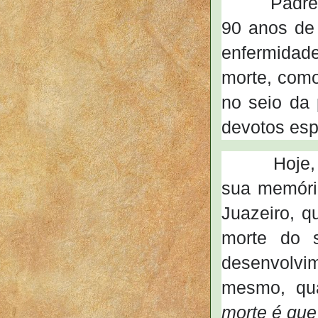
Padre Cice
90 anos de
enfermidad
morte, como
no seio da 
devotos esp
Hoje, embo
sua memóri
Juazeiro, 
morte do 
desenvolvim
mesmo, qu
morte é que 