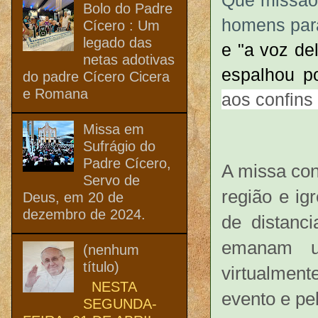
Bolo do Padre
homens par
Cícero : Um
legado das
e "a voz de
netas adotivas
espalhou po
do padre Cícero Cicera
e Romana
aos confins
Missa em
Sufrágio do
Padre Cícero,
A missa con
Servo de
região e ig
Deus, em 20 de
dezembro de 2024.
de distanc
emanam u
(nenhum
título)
virtualment
NESTA
evento e pe
SEGUNDA-