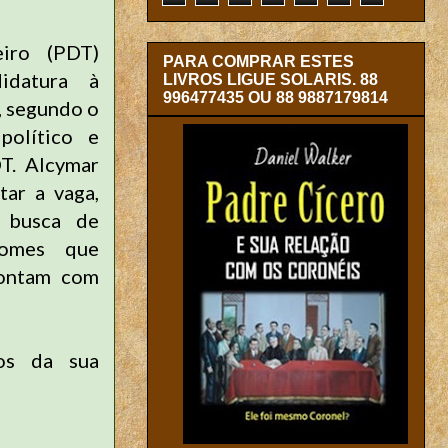
iro (PDT)
PARA COMPRAR ESTES
idatura à
LIVROS LIGUE SOLARIS. 88
996477435 OU 88 9887179814
, segundo o
político e
DT. Alcymar
tar a vaga,
 busca de
nomes que
contam com
vos da sua