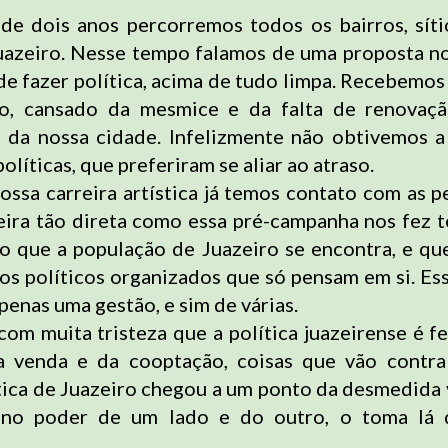
de dois anos percorremos todos os bairros, sítio
uazeiro. Nesse tempo falamos de uma proposta n
de fazer política, acima de tudo limpa. Recebemos
o, cansado da mesmice e da falta de renovação
a da nossa cidade. Infelizmente não obtivemos 
olíticas, que preferiram se aliar ao atraso.
ossa carreira artística já temos contato com as p
ira tão direta como essa pré-campanha nos fez t
o que a população de Juazeiro se encontra, e qu
os políticos organizados que só pensam
em si. Es
enas uma gestão, e sim de várias.
om muita tristeza que a política juazeirense é fe
a venda e da cooptação, coisas que vão contra
ítica de Juazeiro chegou a um ponto da desmedida
 no poder de um lado e do outro, o toma lá 