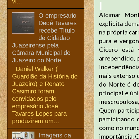
vi...
Alcimar Mont
O empresário
Dedé Tavares
explícita dema
recebe Título
na própria car
de Cidadão
pura e vergon
Juazeirense pela
Cícero está
Câmara Municipal de
arrependido, p
Juazeiro do Norte
independência
Daniel Walker (
mais extenso 
Guardião da História do
Juazeiro) e Renato
do Norte é de
Casimiro foram
principal e ú
convidados pelo
inescrupulosa
empresário José
Quem partici
Tavares Lopes para
participando 
produzirem um...
como no mundo
Imagens da
importância. 