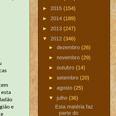
►
2015
(154)
►
2014
(189)
►
2013
(247)
▼
2012
(346)
►
dezembro
(26)
►
novembro
(29)
u
►
outubro
(14)
cas
►
setembro
(20)
 tem
►
agosto
(25)
 esta
▼
julho
(36)
idadão
gião e
Esta matéria faz
parte do
de