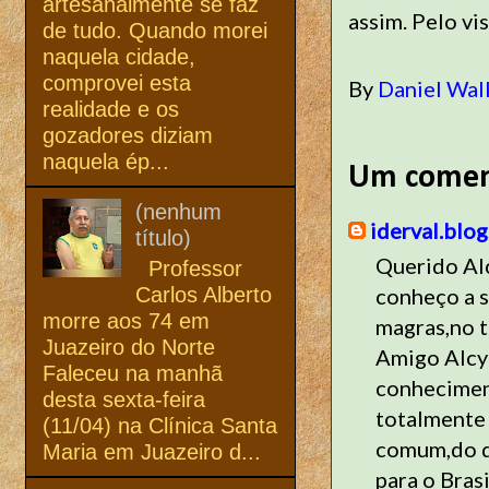
artesanalmente se faz
assim. Pelo vi
de tudo. Quando morei
naquela cidade,
comprovei esta
By
Daniel Wal
realidade e os
gozadores diziam
naquela ép...
Um comen
(nenhum
iderval.blo
título)
Querido Al
Professor
Carlos Alberto
conheço a s
morre aos 74 em
magras,no 
Juazeiro do Norte
Amigo Alcy
Faleceu na manhã
conheciment
desta sexta-feira
totalmente 
(11/04) na Clínica Santa
comum,do di
Maria em Juazeiro d...
para o Bras