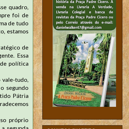
se quadro,
pre foi de
ima de tudo
to, estamos
ratégico de
gente. Essa
de política
 vale-tudo,
s o segundo
ido Pátria
gradecemos
so próprio
a a segunda