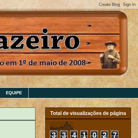
EQUIPE
Total de visualizações de página
3
3
4
1
0
2
7