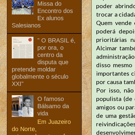
Missa do
poder abrindo
Encontro dos
trocar a cidad
Ex alunos
Quem vende o
Salesianos
poderá depoi
prioritárias
" O BRASIL é,
por ora, o
Alcimar també
centro da
administração 
disputa que
disso mesmo 
pretende moldar
importantes c
globalmente o século
por causa tamb
XXI"
Por isso, nã
populista (de
O famoso
Bálsamo da
amigos ou par
vida
de uma gestão
Em Juazeiro
reivindicaçõe
do Norte,
desenvolvime