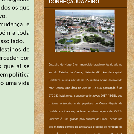
CONHEÇA JUAZEIRO
odos os que
vo.
mudança e
bém a toda
sso lado.
destinos de
erceder por
 que aí se
Juazeiro do Norte é um município brasileiro localizado no
em política
sul do Estado do Ceará, distante 491 km da capital,
Fortaleza, a uma altitude de 377 metros acima do nível do
ro uma vida
mar. Ocupa uma área de 249 km², e sua população é de
270 383 habitantes, segundo estimativas 2017 (IBGE), que
o torna o terceiro mais populoso do Ceará (depois de
Fortaleza e Caucaia). A taxa de urbanização é de 95,3%.
Juazeiro é um grande polo cultural do Brasil, sendo um
dos maiores centros de artesanato e cordel do nordeste do