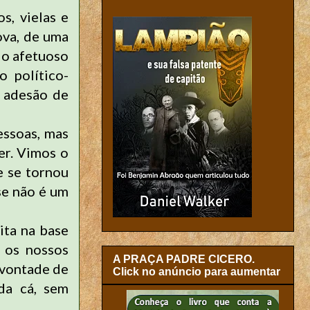
s, vielas e
ova, de uma
 o afetuoso
 político-
a adesão de
essoas, mas
er. Vimos o
e se tornou
se
não é um
ita na base
 os nossos
A PRAÇA PADRE CICERO.
 vontade de
Click no anúncio para aumentar
da cá, sem