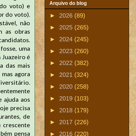
Arquivo do blog
 do voto) e
or do voto).
►
2026
(89)
tável, não
►
2025
(265)
m as obras
►
2024
(245)
andidatos.
 fosse, uma
►
2023
(260)
 Juazeiro é
►
2022
(382)
a das mais
, mas agora
►
2021
(324)
versitário.
►
2020
(258)
nentemente
►
2019
(103)
e ajuda aos
oje precisa
►
2018
(179)
urantes, de
►
2017
(226)
u crescente
mbém pensa
►
2016
(220)