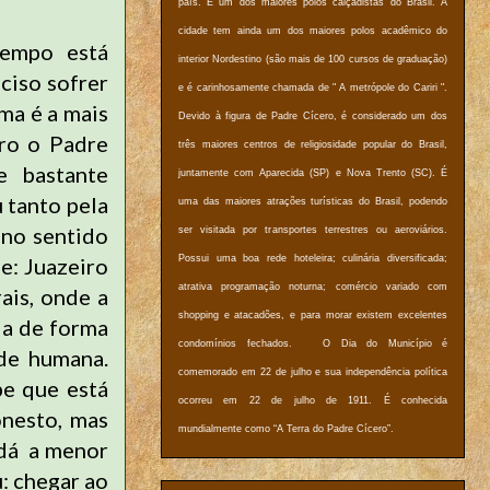
país. É um dos maiores polos calçadistas do Brasil. A
cidade tem ainda um dos maiores polos acadêmico do
tempo está
interior Nordestino (são mais de 100 cursos de graduação)
eciso sofrer
e é carinhosamente chamada de " A metrópole do Cariri ".
ima é a mais
Devido à figura de Padre Cícero, é considerado um dos
rro o Padre
três maiores centros de religiosidade popular do Brasil,
e bastante
juntamente com Aparecida (SP) e Nova Trento (SC). É
u tanto pela
uma das maiores atrações turísticas do Brasil, podendo
 no sentido
ser visitada por transportes terrestres ou aeroviários.
e: Juazeiro
Possui uma boa rede hoteleira; culinária diversificada;
atrativa programação noturna; comércio variado com
ais, onde a
shopping e atacadões, e para morar existem excelentes
da de forma
condomínios fechados. O Dia do Município é
ade humana.
comemorado em 22 de julho e sua independência política
e que está
ocorreu em 22 de julho de 1911. É conhecida
onesto, mas
mundialmente como “A Terra do Padre Cícero”.
 dá a menor
: chegar ao