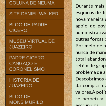
COLUNA DE NEUMA
Durante mais 
esquinas de J
SITE DANIEL WALKER
nova maneira 
BLOG DE PADRE
apoio do pov
CÍCERO
administrativ
outras forças p
MUSEU VIRTUAL DE
Por meio de n
JUAZEIRO
nunca de mane
PADRE CICERO
total abandon
CANGAÇO E
refém de grup
CORONELISMO
problema de ap
Descobrimos c
HISTORIA DE
da compra, d
JUAZEIRO
valores.A pol
BLOG DE
se perpetuar
MONS.MURILO
escrúpulos.