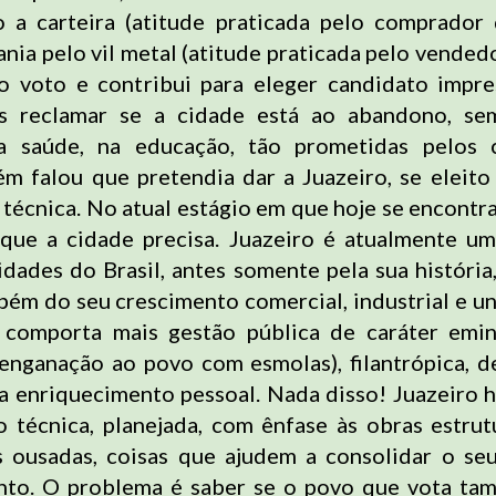
 a carteira (atitude praticada pelo comprador
ania pelo vil metal (atitude praticada pelo vended
 voto e contribui para eleger candidato impres
s reclamar se a cidade está ao abandono, se
 na saúde, na educação, tão prometidas pelos c
m falou que pretendia dar a Juazeiro, se eleito
técnica. No atual estágio em que hoje se encontra
que a cidade precisa. Juazeiro é atualmente um
idades do Brasil, antes somente pela sua história
ém do seu crescimento comercial, industrial e uni
o comporta mais gestão pública de caráter emi
 enganação ao povo com esmolas), filantrópica, d
a enriquecimento pessoal. Nada disso! Juazeiro h
 técnica, planejada, com ênfase às obras estrut
s ousadas, coisas que ajudem a consolidar o se
nto. O problema é saber se o povo que vota ta