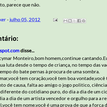
sto, parece que não.
ker
-
julho 05, 2012
tário:
gspot.com
disse...
cymar Monteiro,bom homem,continue cantando.E
ua luta desde o tempo de criança, no tempo das va
tempo do bate pernas à procura de uma sombra.
mar,você tem coração,você tem boa vontade,você
o de causa, falta ao amigo o jogo politico, ciência
diferente do cotidiano puro, do dia a dia de um c
a a dia de um artista vencedor e orgulho para a re
il,você tem nome,você é uma prova de que a força 