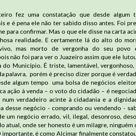
eiro fez uma constatação que desde algum 
is e é pena ele não ter sabido disso antes. Foi pr
ne para confirmar. Mas o que ele disse na carta ac
hosa realidade. E certamente lá do alto do mo
 vivo, mas morto de vergonha do seu povo 
ois não foi para ver o Juazeiro assim que ele luto
 do Município. É triste, lamentável, vergonhoso,
da palavra, porém é preciso dizer porque é verdad
sde algum tempo uma bolsa de negócios eleitor
nica ação à venda – o voto do cidadão – é negocia
, num verdadeiro acinte à cidadania e a dignid
pa desse negócio - comprando ou vendendo - sab
de um negócio errado, vil, ilegal, desonroso, des
 atual, onde ser honesto é um milagre, ninguém
O importante, é como Alcimar finalmente constatou