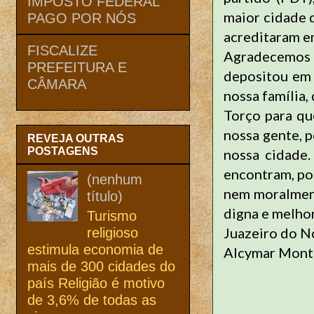
IMPOSTO FEDERAL
maior cidade 
PAGO POR NÓS
acreditaram e
FISCALIZE
Agradecemos
PREFEITURA E
depositou em
CÂMARA
nossa família
Torço para qu
nossa gente, 
REVEJA OUTRAS
POSTAGENS
nossa cidade
encontram, poi
(nenhum
nem moralment
título)
digna e melhor
Turismo
Juazeiro do No
religioso
estimula economia de
Alcymar Mont
mais de 300 cidades do
país Religião é motivo
de 3,6% de todas as