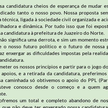
sa candidatura cheios de esperança de mudar es
udicado tanto o nosso povo. Nossa proposta sem
 técnica, ligada à sociedade civil organizada e ac
alhadora e dinâmica. Por tudo isso que foi expos
a candidatura à prefeitura de Juazeiro do Norte.
 não significa uma derrota, e sim um momento est
e o nosso futuro político e o futuro de nossa 
az enxergar as dificuldades impostas pela realida
candidatura.
eter os nossos princípios e partir para o jogo do
apoios, e a retirada da candidatura, preferimo
sa caminhada só obtivemos o apoio do PPL (Part
 esteve conosco desde o começo e a quem a
te.
sofremos um total e completo abandono de nos
, que não deve ter enxergado nossa candidatur