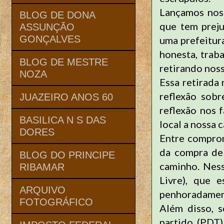
Lançamos nos
BLOG DE DONA
que tem prej
ASSUNÇÃO
GONÇALVES
uma prefeitura
honesta, trab
BLOG DE MESTRE
retirando noss
NOZA
Essa retirada
reflexão sobr
JUAZEIRO ANOS 60
reflexão nos f
BASILICA N S DAS
local a nossa 
DORES
Entre comprom
da compra de 
BLOG DO PRINCIPE
caminho. Nes
RIBAMAR
Livre), que
ARQUIVO
penhoradamen
FOTOGRÁFICO
Além disso, 
partido (PDT)