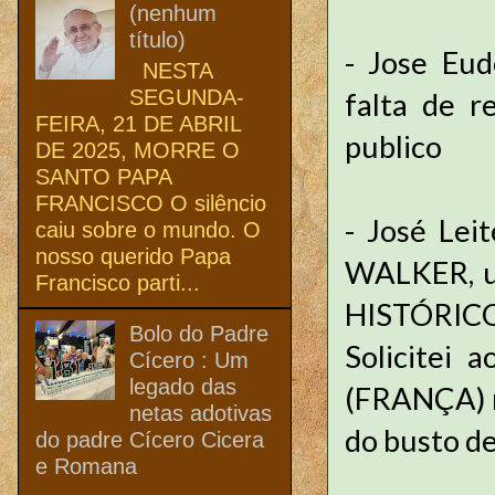
(nenhum
título)
- Jose Eud
NESTA
SEGUNDA-
falta de r
FEIRA, 21 DE ABRIL
publico
DE 2025, MORRE O
SANTO PAPA
FRANCISCO O silêncio
- José Lei
caiu sobre o mundo. O
nosso querido Papa
WALKER, u
Francisco parti...
HISTÓRIC
Bolo do Padre
Solicitei
Cícero : Um
legado das
(FRANÇA) m
netas adotivas
do busto de
do padre Cícero Cicera
e Romana