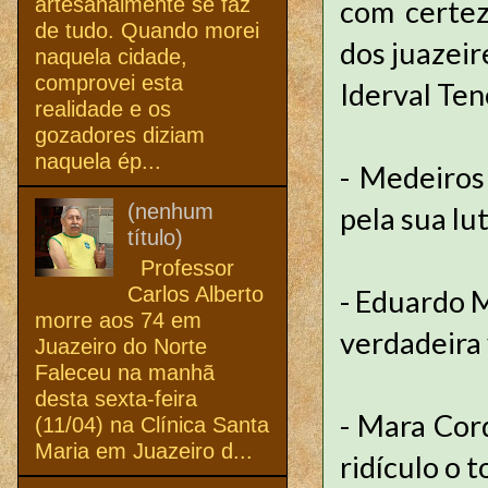
artesanalmente se faz
com certez
de tudo. Quando morei
dos juazeir
naquela cidade,
comprovei esta
Iderval Ten
realidade e os
gozadores diziam
naquela ép...
- Medeiros
(nenhum
pela sua lu
título)
Professor
Carlos Alberto
- Eduardo 
morre aos 74 em
verdadeira 
Juazeiro do Norte
Faleceu na manhã
desta sexta-feira
- Mara Cor
(11/04) na Clínica Santa
Maria em Juazeiro d...
ridículo o 