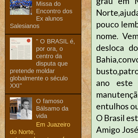
grau em M
Missa do
Norte,ajud
Encontro dos
Ex alunos
pouco lemb
Salesianos
nome. Vem 
" O BRASIL é,
desloca do
por ora, o
centro da
Bahia,c
disputa que
busto,patr
pretende moldar
globalmente o século
ano este 
XXI"
manutenção
O famoso
entulhos ou
Bálsamo da
vida
O Brasil es
Em Juazeiro
Amigo José
do Norte,