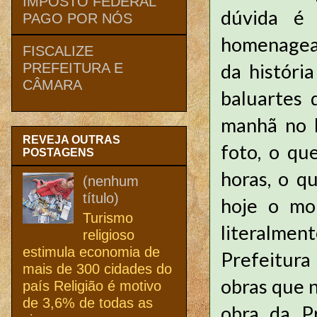
IMPOSTO FEDERAL
dúvida é 
PAGO POR NÓS
homenagead
FISCALIZE
da históri
PREFEITURA E
CÂMARA
baluartes 
manhã no 
REVEJA OUTRAS
foto, o qu
POSTAGENS
horas, o q
(nenhum
título)
hoje o mo
Turismo
literalme
religioso
estimula economia de
Prefeitura
mais de 300 cidades do
obras que 
país Religião é motivo
de 3,6% de todas as
obra da Pr