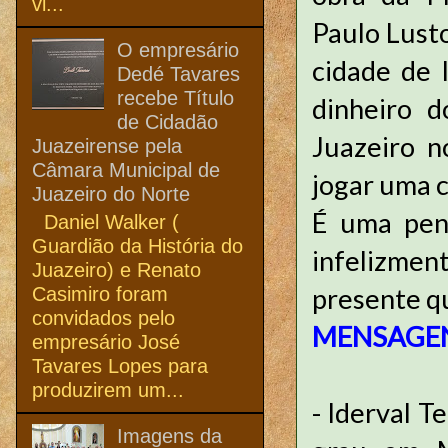
vi...
Paulo Lusto
O empresário
cidade de 
Dedé Tavares
recebe Título
dinheiro 
de Cidadão
Juazeiro n
Juazeirense pela
Câmara Municipal de
jogar uma c
Juazeiro do Norte
É uma pena
Daniel Walker (
Guardião da História do
infelizment
Juazeiro) e Renato
presente q
Casimiro foram
convidados pelo
MENSAGEN
empresário José
Tavares Lopes para
produzirem um...
- Iderval T
Imagens da