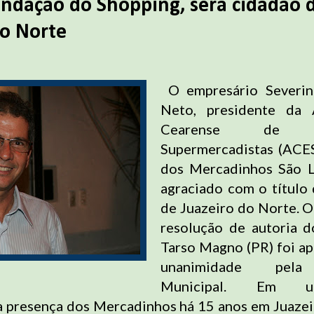
undação do Shopping, será cidadão 
do Norte
O empresário Severi
Neto, presidente da 
Cearense de E
Supermercadistas (ACE
dos Mercadinhos São Lu
agraciado com o título
de Juazeiro do Norte. O
resolução de autoria d
Tarso Magno (PR) foi a
unanimidade pel
Municipal. Em 
s, a presença dos Mercadinhos há 15 anos em Juaze