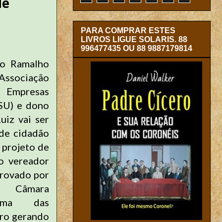
de
PARA COMPRAR ESTES
LIVROS LIGUE SOLARIS. 88
996477435 OU 88 9887179814
no Ramalho
Associação
mpresas
SU) e dono
iz vai ser
 de cidadão
 projeto de
o vereador
provado por
a Câmara
uma das
iro gerando