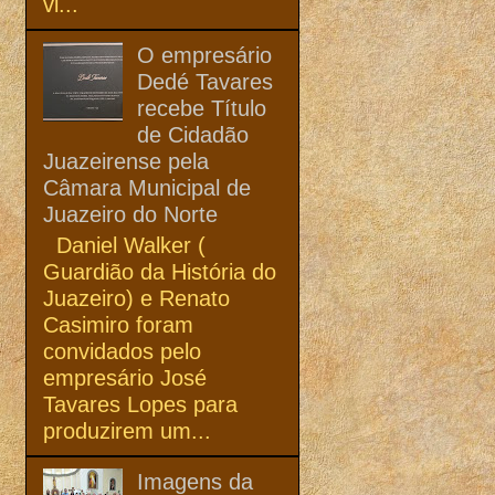
vi...
O empresário
Dedé Tavares
recebe Título
de Cidadão
Juazeirense pela
Câmara Municipal de
Juazeiro do Norte
Daniel Walker (
Guardião da História do
Juazeiro) e Renato
Casimiro foram
convidados pelo
empresário José
Tavares Lopes para
produzirem um...
Imagens da