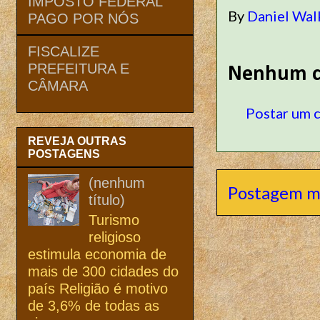
IMPOSTO FEDERAL
By
Daniel Wal
PAGO POR NÓS
FISCALIZE
PREFEITURA E
Nenhum c
CÂMARA
Postar um 
REVEJA OUTRAS
POSTAGENS
(nenhum
Postagem m
título)
Turismo
religioso
estimula economia de
mais de 300 cidades do
país Religião é motivo
de 3,6% de todas as