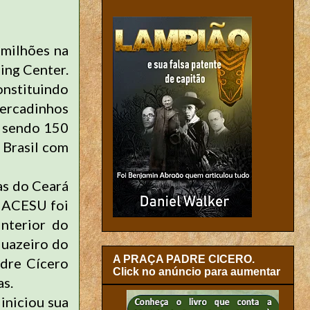
milhões na
ing Center.
onstituindo
Mercadinhos
, sendo 150
 Brasil com
as do Ceará
a ACESU foi
nterior do
Juazeiro do
A PRAÇA PADRE CICERO.
adre Cícero
Click no anúncio para aumentar
as.
iniciou sua