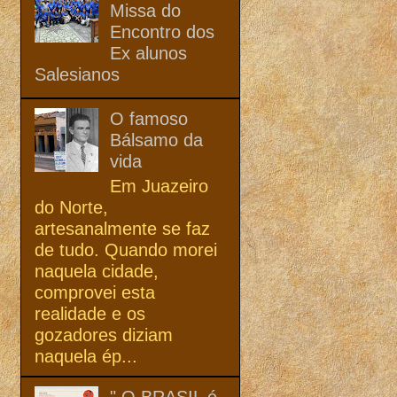
Missa do
Encontro dos
Ex alunos
Salesianos
O famoso
Bálsamo da
vida
Em Juazeiro
do Norte,
artesanalmente se faz
de tudo. Quando morei
naquela cidade,
comprovei esta
realidade e os
gozadores diziam
naquela ép...
" O BRASIL é,