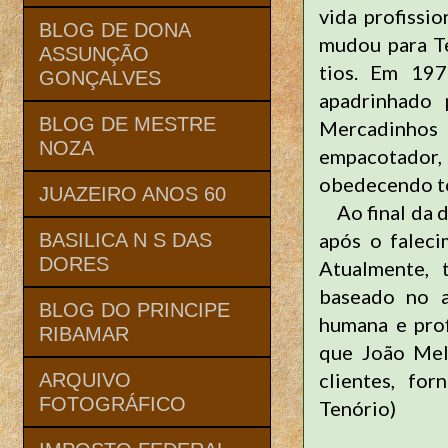
vida profissio
BLOG DE DONA
mudou para Te
ASSUNÇÃO
tios. Em 197
GONÇALVES
apadrinhado 
BLOG DE MESTRE
Mercadinhos
NOZA
empacotador,
obedecendo to
JUAZEIRO ANOS 60
Ao final da dé
após o faleci
BASILICA N S DAS
DORES
Atualmente,
baseado no a
BLOG DO PRINCIPE
humana e prof
RIBAMAR
que João Melo
clientes, fo
ARQUIVO
FOTOGRÁFICO
Tenório)