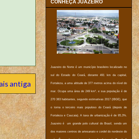
CONHEÇA JUAZEIRO
Juazeiro do Norte é um município brasileiro localizado no
sul do Estado do Ceará, distante 491 km da capital,
is antiga
Fortaleza, a uma altitude de 377 metros acima do nível do
mar. Ocupa uma área de 249 km², e sua população é de
270 383 habitantes, segundo estimativas 2017 (IBGE), que
o torna o terceiro mais populoso do Ceará (depois de
Fortaleza e Caucaia). A taxa de urbanização é de 95,3%.
Juazeiro é um grande polo cultural do Brasil, sendo um
dos maiores centros de artesanato e cordel do nordeste do