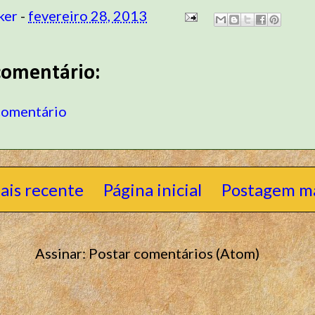
ker
-
fevereiro 28, 2013
omentário:
comentário
ais recente
Página inicial
Postagem ma
Assinar:
Postar comentários (Atom)