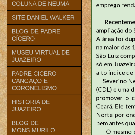
COLUNA DE NEUMA
emprego renda
SITE DANIEL WALKER
Recentemente
ampliação do S
BLOG DE PADRE
A área foi du
CÍCERO
na maior das 
MUSEU VIRTUAL DE
São Luiz comp
JUAZEIRO
só em Juazeir
alto índice de
PADRE CICERO
Severino Neto
CANGAÇO E
CORONELISMO
(CDL) e uma d
promover o c
HISTORIA DE
Ceará. Ele te
JUAZEIRO
Norte por ond
bem antes qua
BLOG DE
MONS.MURILO
O mesmo é car