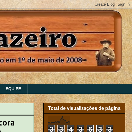
EQUIPE
Total de visualizações de página
cora
3
3
4
3
6
3
3