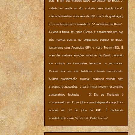
país. É um dos maiores polos calçadistas do Brasil. A
cidade tem ainda um dos maiores polos acadêmico do
interior Nordestino (são mais de 100 cursos de graduação)
e é carinhosamente chamada de " A metrópole do Cariri ".
Devido à figura de Padre Cícero, é considerado um dos
três maiores centros de religiosidade popular do Brasil,
juntamente com Aparecida (SP) e Nova Trento (SC). É
uma das maiores atrações turísticas do Brasil, podendo
ser visitada por transportes terrestres ou aeroviários.
Possui uma boa rede hoteleira; culinária diversificada;
atrativa programação noturna; comércio variado com
shopping e atacadões, e para morar existem excelentes
condomínios fechados. O Dia do Município é
comemorado em 22 de julho e sua independência política
ocorreu em 22 de julho de 1911. É conhecida
mundialmente como “A Terra do Padre Cícero”.