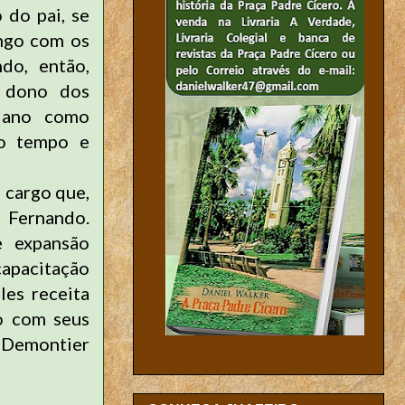
 do pai, se
ango com os
do, então,
, dono dos
 ano como
do tempo e
 cargo que,
z Fernando.
e expansão
apacitação
les receita
to com seus
 Demontier