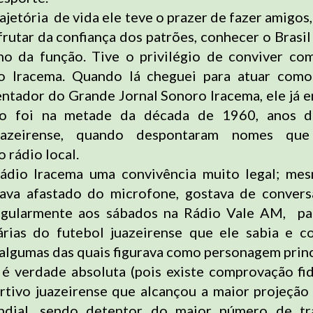
ajetória de vida ele teve o prazer de fazer amigos
frutar da confiança dos patrões, conhecer o Brasi
o da função. Tive o privilégio de conviver com
io Iracema. Quando lá cheguei para atuar como
entador do Grande Jornal Sonoro Iracema, ele já e
sso foi na metade da década de 1960, anos 
juazeirense, quando despontaram nomes que
 rádio local.
ádio Iracema uma convivência muito legal; mes
tava afastado do microfone, gostava de convers
regularmente aos sábados na Rádio Vale AM, par
árias do futebol juazeirense que ele sabia e 
 algumas das quais figurava como personagem princ
to é verdade absoluta (pois existe comprovação fi
rtivo juazeirense que alcançou a maior projeção
ndial, sendo detentor do maior número de tr