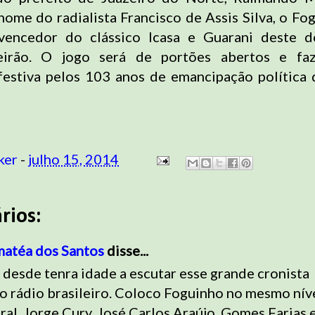
ome do radialista Francisco de Assis Silva, o Fog
vencedor do clássico Icasa e Guarani deste 
irão. O jogo será de portões abertos e fa
estiva pelos 103 anos de emancipação política 
ker
-
julho 15, 2014
rios:
matéa dos Santos
disse...
esde tenra idade a escutar esse grande cronista
o rádio brasileiro. Coloco Foguinho no mesmo nív
al, Jorge Cury, José Carlos Araújo, Gomes Farias 