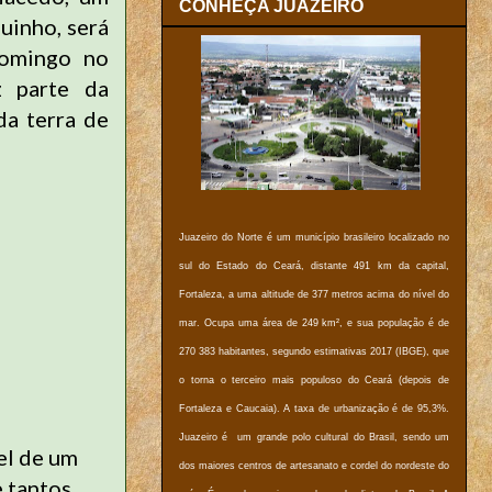
CONHEÇA JUAZEIRO
uinho, será
domingo no
z parte da
da terra de
Juazeiro do Norte é um município brasileiro localizado no
sul do Estado do Ceará, distante 491 km da capital,
Fortaleza, a uma altitude de 377 metros acima do nível do
mar. Ocupa uma área de 249 km², e sua população é de
270 383 habitantes, segundo estimativas 2017 (IBGE), que
o torna o terceiro mais populoso do Ceará (depois de
Fortaleza e Caucaia). A taxa de urbanização é de 95,3%.
Juazeiro é um grande polo cultural do Brasil, sendo um
el de um
dos maiores centros de artesanato e cordel do nordeste do
e tantos