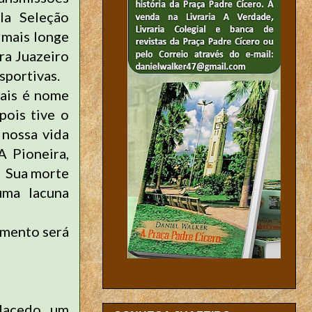
ela Seleção
 mais longe
ra Juazeiro
sportivas.
nais é nome
pois tive o
 nossa vida
A Pioneira,
. Sua morte
uma lacuna
amento será
Macedo, um