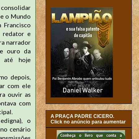
, consolidar
l e o Mundo
 Francisco
 redator e
ra narrador
de ouro da
 até hoje
mo depois,
ar com ele
a ouvir as
contava com
ipal.
A PRAÇA PADRE CICERO.
dedigna), o
Click no anúncio para aumentar
 no cenário
ansmissões