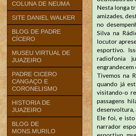
COLUNA DE NEUMA
Nesta longa tr
amizades, des
SITE DANIEL WALKER
no desempenh
BLOG DE PADRE
Silva na Rád
CÍCERO
locutor apres
esportivo. I
MUSEU VIRTUAL DE
radiofonia 
JUAZEIRO
engrandecem o
PADRE CICERO
Tivemos na R
CANGAÇO E
quando já es
CORONELISMO
visitando-o 
passagens hil
HISTORIA DE
desenvoltura,
JUAZEIRO
Ele foi, e is
BLOG DE
narrador espo
MONS.MURILO
esportivo mu