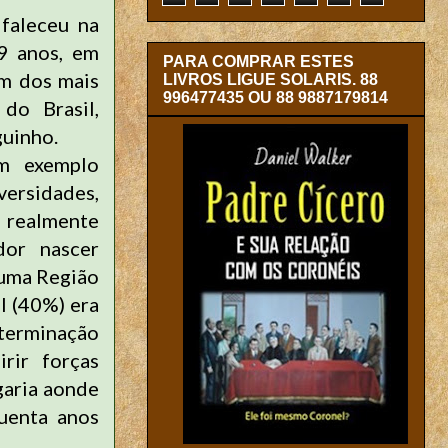
faleceu na
69 anos, em
PARA COMPRAR ESTES
um dos mais
LIVROS LIGUE SOLARIS. 88
996477435 OU 88 9887179814
do Brasil,
guinho.
um exemplo
rsidades,
i realmente
ador nascer
numa Região
l (40%) era
eterminação
rir forças
garia aonde
uenta anos