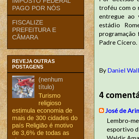
IMPOSTO FEDERAL
troféu com o n
PAGO POR NÓS
entregue ao 
FISCALIZE
estádio Rome
PREFEITURA E
programação f
CÂMARA
Padre Cícero.
REVEJA OUTRAS
POSTAGENS
By
Daniel Wal
(nenhum
título)
4 comentá
Turismo
religioso
José de Ari
estimula economia de
mais de 300 cidades do
Lembro-me d
país Religião é motivo
esportivo d
de 3,6% de todas as
Waldir Amar