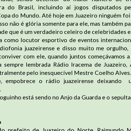
ra do Brasil, incluindo aí jogos disputados p
 Copa do Mundo. Até hoje em Juazeiro ninguém foi
isso não é glória somente para ele, mas também pa
de que é um verdadeiro celeiro de celebridades e
va como locutor esportivo de eventos internacio
diofonia juazeirense e disso muito me orgulho, 
 conviver com ele, quando juntos começávamos a
a sempre lembrada Rádio Iracema de Juazeiro, 
stralmente pelo inesquecível Mestre Coelho Alves
e, empobrece o rádio juazeirense deixando 
.
Foguinho está sendo no Anjo da Guarda e o sepult
o
do prefeito de Juazeiro do Norte, Raimundo 