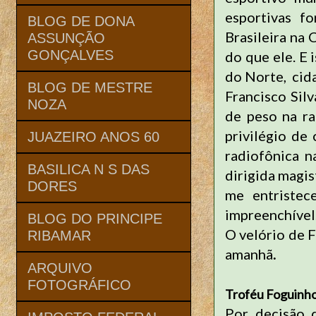
esportivas fo
BLOG DE DONA
Brasileira na
ASSUNÇÃO
GONÇALVES
do que ele. E 
do Norte, cida
BLOG DE MESTRE
Francisco Sil
NOZA
de peso na ra
privilégio de
JUAZEIRO ANOS 60
radiofônica n
BASILICA N S DAS
dirigida magi
DORES
me entristec
impreenchível
BLOG DO PRINCIPE
O velório de 
RIBAMAR
amanhã
.
ARQUIVO
FOTOGRÁFICO
Troféu Foguinh
Por decisão 