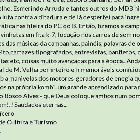
lho, Esmerindo Arruda e tantos outros do MDB hi
 luta contra a ditadura e de lá despertei para ingre
ática nas fileira do PC do B. Então, fizemos a cam
 vinhetas em fita k-7, locução nos carros de som n
 das músicas da campanhas, painéis, palavras de 
ito,cartazes tipografados, entrevistas, panfletos, 
as etc, coisas muito avançadas para a época...An
ral de M. Velha por inteiro em memoráveis comício
ob a manivelas dos motores-geradores de enegia q
os na própria kombi. um grande aprendizado para
o Bosco Alves - que Deus coloque ambos num bom
m!!! Saudades eternas...
ícero
de Cultura e Turismo
.