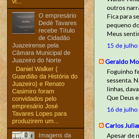
vi...
outros narr
O empresário
Fica para s
Dedé Tavares
pequeno do
recebe Título
Meus sentim
de Cidadão
15 de julho
Juazeirense pela
Câmara Municipal de
Juazeiro do Norte
Geraldo Mor
Daniel Walker (
Foguinho fe
Guardião da História do
sessenta. N
Juazeiro) e Renato
linhas, dav
Casimiro foram
Que Deus e
convidados pelo
empresário José
16 de julho
Tavares Lopes para
produzirem um...
Carlos Julia
Apesar de 
Imagens da