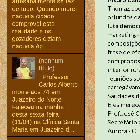
artesanalmente se faz
Thomaz coe
de tudo. Quando morei
naquela cidade,
oriundos da
comprovei esta
luta democr
realidade e os
marketing -
gozadores diziam
composições
naquela ép...
frase de efe
com propost
(nenhum
título)
interior ru
Professor
reuniões s
Carlos Alberto
carregávam
morre aos 74 em
Saudades d
Juazeiro do Norte
Eles merece
Faleceu na manhã
Prof.José C
desta sexta-feira
Secretário 
(11/04) na Clínica Santa
Maria em Juazeiro d...
Aurora - CE