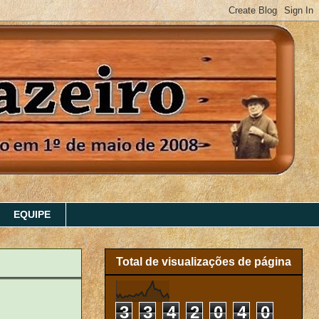
EQUIPE
Total de visualizações de página
3
3
4
2
0
4
0