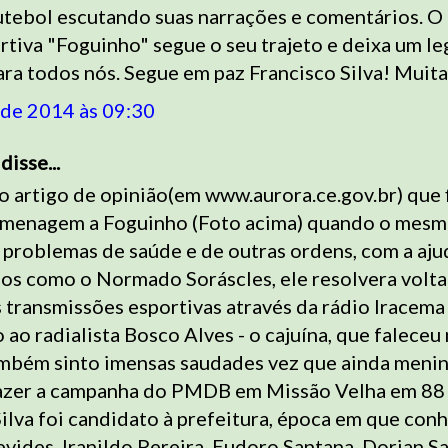
utebol escutando suas narrações e comentários. O
rtiva "Foguinho" segue o seu trajeto e deixa um l
ra todos nós. Segue em paz Francisco Silva! Muita
 de 2014 às 09:30
disse...
artigo de opinião(em www.aurora.ce.gov.br) que f
omenagem a Foguinho (Foto acima) quando o mesm
 problemas de saúde e de outras ordens, com a aju
os como o Normado Soráscles, ele resolvera volta
 transmissões esportivas através da rádio Iracema
 ao radialista Bosco Alves - o cajuína, que faleceu 
ambém sinto imensas saudades vez que ainda menin
fazer a campanha do PMDB em Missão Velha em 88
Silva foi candidato à prefeitura, época em que con
ides, Iranildo Pereira, Eudoro Santana, Dorian S