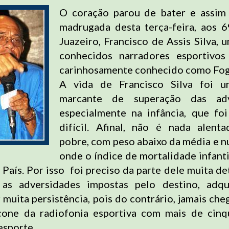
O coração parou de bater e assim 
madrugada desta terça-feira, aos 
Juazeiro, Francisco de Assis Silva, 
conhecidos narradores esportivos 
carinhosamente conhecido como Fo
A vida de Francisco Silva foi 
marcante de superação das adve
especialmente na infância, que fo
difícil. Afinal, não é nada alent
pobre, com peso abaixo da média e 
onde o índice de mortalidade infanti
 País. Por isso foi preciso da parte dele muita d
 as adversidades impostas pelo destino, adqui
 muita persistência, pois do contrário, jamais che
cone da radiofonia esportiva com mais de cinq
esporte.