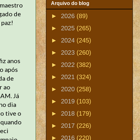
Arquivo do blog
 maestro
egado de
►
2026
(89)
 paz!
►
2025
(265)
►
2024
(245)
►
2023
(260)
iz anos
►
2022
(382)
o após
►
2021
(324)
da de
r ao
►
2020
(258)
 AM. Já
►
2019
(103)
no dia
o tive o
►
2018
(179)
 quando
►
2017
(226)
heci
►
2016
(220)
ampaio,