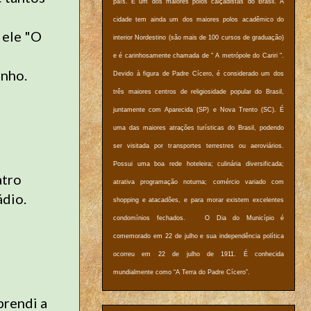
país. É um dos maiores polos calçadistas do Brasil. A
cidade tem ainda um dos maiores polos acadêmico do
 ele "O
interior Nordestino (são mais de 100 cursos de graduação)
e é carinhosamente chamada de " A metrópole do Cariri ".
inho.
Devido à figura de Padre Cícero, é considerado um dos
três maiores centros de religiosidade popular do Brasil,
juntamente com Aparecida (SP) e Nova Trento (SC). É
uma das maiores atrações turísticas do Brasil, podendo
ser visitada por transportes terrestres ou aeroviários.
Possui uma boa rede hoteleira; culinária diversificada;
atro
atrativa programação noturna; comércio variado com
ádio.
shopping e atacadões, e para morar existem excelentes
condomínios fechados. O Dia do Município é
comemorado em 22 de julho e sua independência política
ocorreu em 22 de julho de 1911. É conhecida
mundialmente como “A Terra do Padre Cícero”.
prendi a