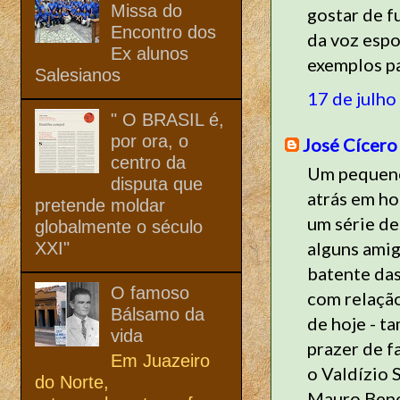
Missa do
gostar de f
Encontro dos
da voz espo
Ex alunos
exemplos pa
Salesianos
17 de julho
" O BRASIL é,
por ora, o
José Cícero
centro da
Um pequeno 
disputa que
atrás em h
pretende moldar
um série de
globalmente o século
alguns amig
XXI"
batente das
O famoso
com relação
Bálsamo da
de hoje - t
vida
prazer de 
Em Juazeiro
o Valdízio 
do Norte,
Mauro Benev