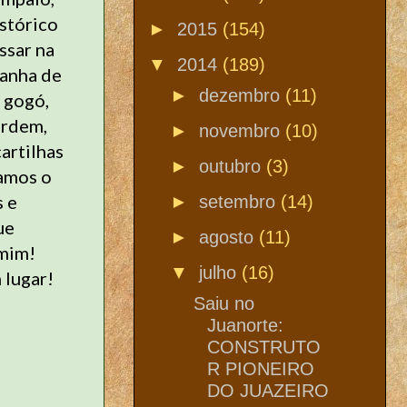
stórico
►
2015
(154)
ssar na
▼
2014
(189)
panha de
►
dezembro
(11)
o gogó,
ordem,
►
novembro
(10)
cartilhas
►
outubro
(3)
damos o
s e
►
setembro
(14)
ue
►
agosto
(11)
 mim!
▼
julho
(16)
 lugar!
Saiu no
Juanorte:
CONSTRUTO
R PIONEIRO
DO JUAZEIRO