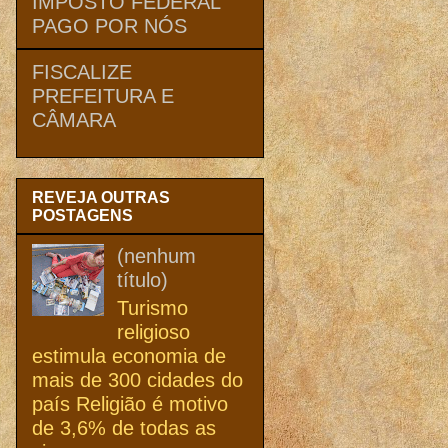
IMPOSTO FEDERAL
PAGO POR NÓS
FISCALIZE
PREFEITURA E
CÂMARA
REVEJA OUTRAS
POSTAGENS
(nenhum
título)
Turismo
religioso
estimula economia de
mais de 300 cidades do
país Religião é motivo
de 3,6% de todas as