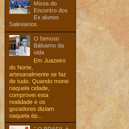
Missa do
Encontro dos
Ex alunos
Salesianos
O famoso
Bálsamo da
vida
Em Juazeiro
do Norte,
artesanalmente se faz
de tudo. Quando morei
naquela cidade,
comprovei esta
realidade e os
gozadores diziam
naquela ép...
" O BRASIL é,