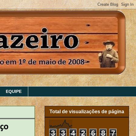
EQUIPE
Total de visualizações de página
oço
3
3
4
2
6
8
7