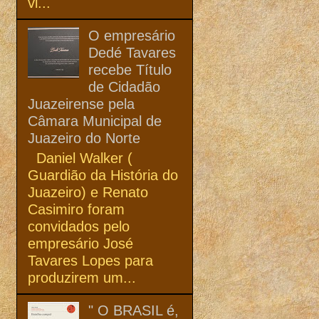
vi...
O empresário
Dedé Tavares
recebe Título
de Cidadão
Juazeirense pela
Câmara Municipal de
Juazeiro do Norte
Daniel Walker (
Guardião da História do
Juazeiro) e Renato
Casimiro foram
convidados pelo
empresário José
Tavares Lopes para
produzirem um...
" O BRASIL é,