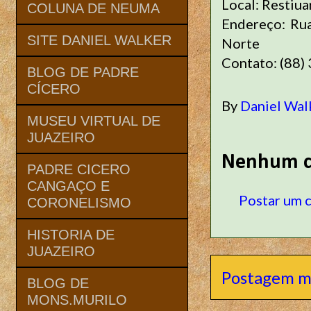
Local: Restiua
COLUNA DE NEUMA
Endereço: Rua
SITE DANIEL WALKER
Norte
Contato: (88)
BLOG DE PADRE
CÍCERO
By
Daniel Wal
MUSEU VIRTUAL DE
JUAZEIRO
Nenhum c
PADRE CICERO
CANGAÇO E
Postar um 
CORONELISMO
HISTORIA DE
JUAZEIRO
Postagem m
BLOG DE
MONS.MURILO