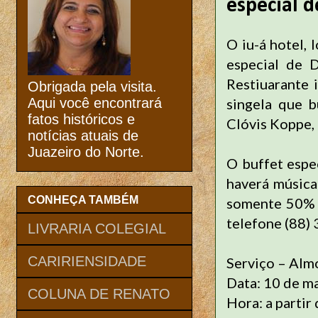
especial 
O iu-á hotel, 
especial de 
Restiuarante 
Obrigada pela visita.
singela que 
Aqui você encontrará
fatos históricos e
Clóvis Koppe, 
notícias atuais de
Juazeiro do Norte.
O buffet espe
haverá música
CONHEÇA TAMBÉM
somente 50% e
telefone (88)
LIVRARIA COLEGIAL
CARIRIENSIDADE
Serviço – Alm
Data: 10 de m
COLUNA DE RENATO
Hora: a partir