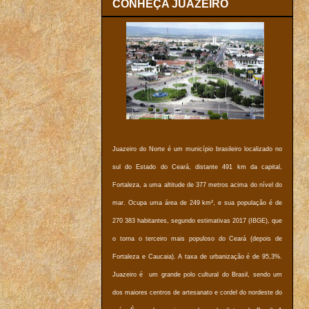
CONHEÇA JUAZEIRO
Juazeiro do Norte é um município brasileiro localizado no
sul do Estado do Ceará, distante 491 km da capital,
Fortaleza, a uma altitude de 377 metros acima do nível do
mar. Ocupa uma área de 249 km², e sua população é de
270 383 habitantes, segundo estimativas 2017 (IBGE), que
o torna o terceiro mais populoso do Ceará (depois de
Fortaleza e Caucaia). A taxa de urbanização é de 95,3%.
Juazeiro é um grande polo cultural do Brasil, sendo um
dos maiores centros de artesanato e cordel do nordeste do