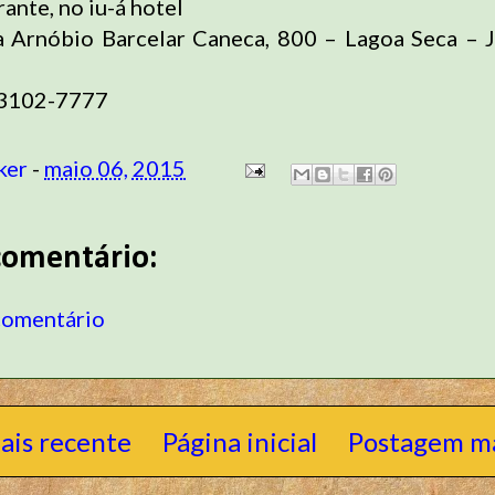
rante, no iu-á hotel
 Arnóbio Barcelar Caneca, 800 – Lagoa Seca – 
 3102-7777
ker
-
maio 06, 2015
omentário:
comentário
ais recente
Página inicial
Postagem ma