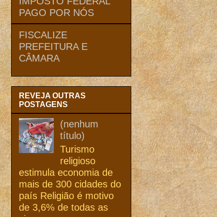
IMPOSTO FEDERAL
PAGO POR NÓS
FISCALIZE
PREFEITURA E
CÂMARA
REVEJA OUTRAS
POSTAGENS
(nenhum
título)
Turismo
religioso
estimula economia de
mais de 300 cidades do
país Religião é motivo
de 3,6% de todas as