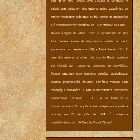
país. É um dos maiores polos calçadistas do Brasil. A
cidade tem ainda um dos maiores polos acadêmico do
interior Nordestino (são mais de 100 cursos de graduação)
e é carinhosamente chamada de " A metrópole do Cariri ".
Devido à figura de Padre Cícero, é considerado um dos
três maiores centros de religiosidade popular do Brasil,
juntamente com Aparecida (SP) e Nova Trento (SC). É
uma das maiores atrações turísticas do Brasil, podendo
ser visitada por transportes terrestres ou aeroviários.
Possui uma boa rede hoteleira; culinária diversificada;
atrativa programação noturna; comércio variado com
shopping e atacadões, e para morar existem excelentes
condomínios fechados. O Dia do Município é
comemorado em 22 de julho e sua independência política
ocorreu em 22 de julho de 1911. É conhecida
mundialmente como “A Terra do Padre Cícero”.