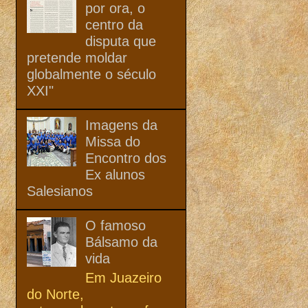
por ora, o
centro da
disputa que
pretende moldar
globalmente o século
XXI"
Imagens da
Missa do
Encontro dos
Ex alunos
Salesianos
O famoso
Bálsamo da
vida
Em Juazeiro
do Norte,