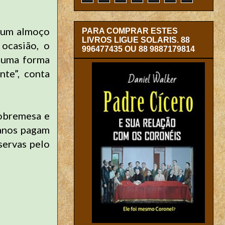
r um almoço
PARA COMPRAR ESTES
LIVROS LIGUE SOLARIS. 88
ocasião, o
996477435 OU 88 9887179814
é uma forma
te”, conta
sobremesa e
 anos pagam
servas pelo