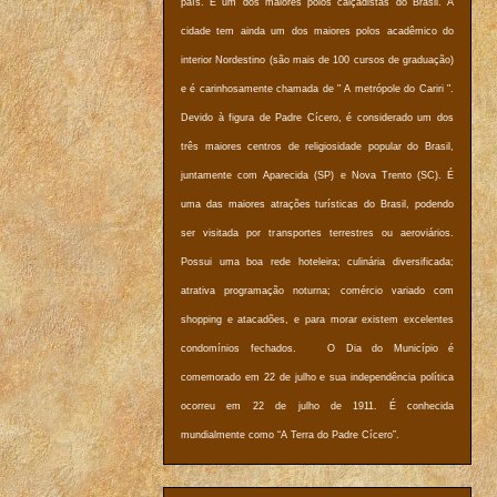
país. É um dos maiores polos calçadistas do Brasil. A
cidade tem ainda um dos maiores polos acadêmico do
interior Nordestino (são mais de 100 cursos de graduação)
e é carinhosamente chamada de " A metrópole do Cariri ".
Devido à figura de Padre Cícero, é considerado um dos
três maiores centros de religiosidade popular do Brasil,
juntamente com Aparecida (SP) e Nova Trento (SC). É
uma das maiores atrações turísticas do Brasil, podendo
ser visitada por transportes terrestres ou aeroviários.
Possui uma boa rede hoteleira; culinária diversificada;
atrativa programação noturna; comércio variado com
shopping e atacadões, e para morar existem excelentes
condomínios fechados. O Dia do Município é
comemorado em 22 de julho e sua independência política
ocorreu em 22 de julho de 1911. É conhecida
mundialmente como “A Terra do Padre Cícero”.