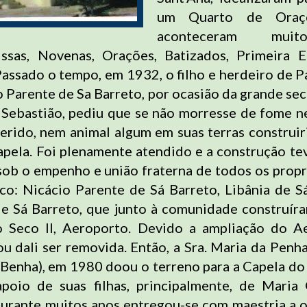
um Quarto de Oraç
aconteceram mui
issas, Novenas, Orações, Batizados, Primeira E
assado o tempo, em 1932, o filho e herdeiro de 
 Parente de Sa Barreto, por ocasião da grande sec
 Sebastião, pediu que se não morresse de fome 
erido, nem animal algum em suas terras construir
apela. Foi plenamente atendido e a construção tev
sob o empenho e união fraterna de todos os propr
eco: Nicácio Parente de Sá Barreto, Libânia de S
 Sá Barreto, que junto à comunidade construír
o Seco II, Aeroporto. Devido a ampliação do A
ou dali ser removida. Então, a Sra. Maria da Pen
. Benha), em 1980 doou o terreno para a Capela do
apoio de suas filhas, principalmente, de Maria
durante muitos anos entregou-se com maestria a 