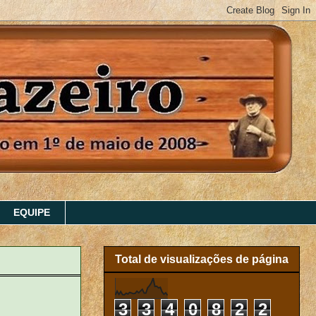
EQUIPE
Total de visualizações de página
3
3
4
0
8
2
2