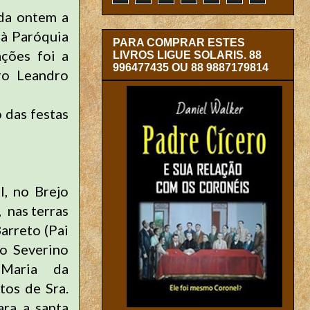
ada ontem a
 à Paróquia
PARA COMPRAR ESTES
ções foi a
LIVROS LIGUE SOLARIS. 88
996477435 OU 88 9887179814
ro Leandro
 das festas
I, no Brejo
 nas terras
arreto (Pai
ão Severino
 Maria da
tos de Sra.
ara a santa