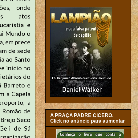
ões, onde
tos atos
ucaristia e
Pai Mundo o
a, em prece
nem de sede
ia ao Santo
e inicio no
ietários do
á Barreto e
am a Capela
eroporto, a
ha Romão de
A PRAÇA PADRE CICERO.
 Brejo Seco
Click no anúncio para aumentar
 Geli de Sá
organização