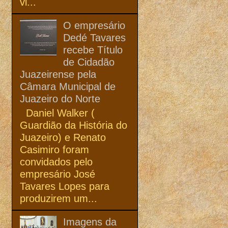
vi...
O empresário
Dedé Tavares
recebe Título
de Cidadão
Juazeirense pela
Câmara Municipal de
Juazeiro do Norte
Daniel Walker (
Guardião da História do
Juazeiro) e Renato
Casimiro foram
convidados pelo
empresário José
Tavares Lopes para
produzirem um...
Imagens da