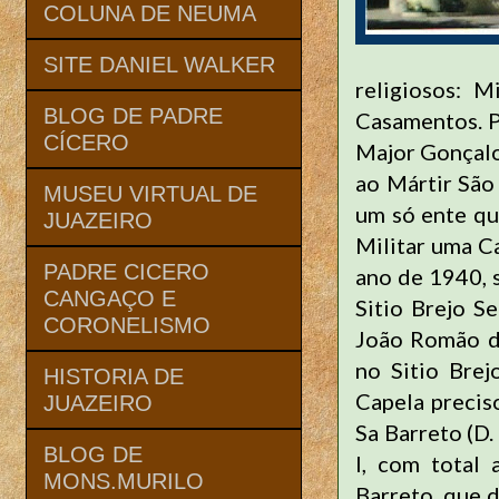
COLUNA DE NEUMA
SITE DANIEL WALKER
religiosos: M
BLOG DE PADRE
Casamentos. P
CÍCERO
Major Gonçalo
ao Mártir São
MUSEU VIRTUAL DE
um só ente qu
JUAZEIRO
Militar uma C
PADRE CICERO
ano de 1940, 
CANGAÇO E
Sitio Brejo S
CORONELISMO
João Romão de
no Sitio Brej
HISTORIA DE
Capela precis
JUAZEIRO
Sa Barreto (D
BLOG DE
I, com total 
MONS.MURILO
Barreto, que 