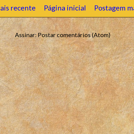
ais recente
Página inicial
Postagem ma
Assinar:
Postar comentários (Atom)