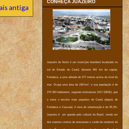
CONHEÇA JUAZEIRO
is antiga
Juazeiro do Norte é um município brasileiro localizado no
sul do Estado do Ceará, distante 491 km da capital,
Fortaleza, a uma altitude de 377 metros acima do nível do
mar. Ocupa uma área de 249 km², e sua população é de
270 383 habitantes, segundo estimativas 2017 (IBGE), que
o torna o terceiro mais populoso do Ceará (depois de
Fortaleza e Caucaia). A taxa de urbanização é de 95,3%.
Juazeiro é um grande polo cultural do Brasil, sendo um
dos maiores centros de artesanato e cordel do nordeste do