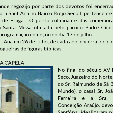
nde regozijo por parte dos devotos foi encerr
ora Sant´Ana no Bairro Brejo Seco I, pertencente
 de Praga. O ponto culminante das comemora
a Santa Missa oficiada pelo pároco Padre Cíce
 programação começou no dia 17 de julho.
t´Ana em 26 de julho, de cada ano, encerra o ciclo
fogueiras de figuras bíblicas.
DA CAPELA
No final do século XVII
Seco, Juazeiro do Norte,
do Sr. Raimundo de Sá B
Mundo), o casal Sr. Jo
Ferreira e a Sra.
Conceição Araújo, devo
Sant'Ana, idealizaram p