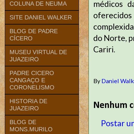
médicos da
COLUNA DE NEUMA
oferecido
SITE DANIEL WALKER
complexidad
BLOG DE PADRE
do Norte, 
CÍCERO
Cariri.
MUSEU VIRTUAL DE
JUAZEIRO
PADRE CICERO
CANGAÇO E
By
Daniel Wal
CORONELISMO
HISTORIA DE
Nenhum c
JUAZEIRO
Postar u
BLOG DE
MONS.MURILO