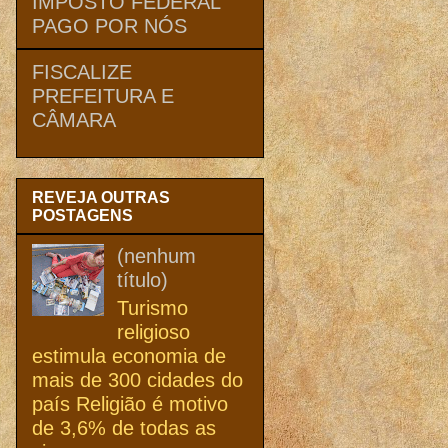
IMPOSTO FEDERAL
PAGO POR NÓS
FISCALIZE
PREFEITURA E
CÂMARA
REVEJA OUTRAS
POSTAGENS
(nenhum
título)
Turismo
religioso
estimula economia de
mais de 300 cidades do
país Religião é motivo
de 3,6% de todas as