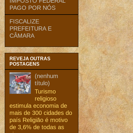
IMPOSTO FEDERAL
PAGO POR NÓS
FISCALIZE
PREFEITURA E
CÂMARA
REVEJA OUTRAS
POSTAGENS
(nenhum
título)
Turismo
religioso
estimula economia de
mais de 300 cidades do
país Religião é motivo
de 3,6% de todas as