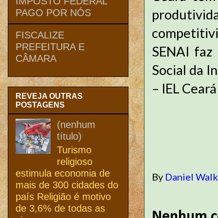
IMPOSTO FEDERAL
produtivid
PAGO POR NÓS
competitiv
FISCALIZE
PREFEITURA E
SENAI faz 
CÂMARA
Social da I
– IEL Ceará
REVEJA OUTRAS
POSTAGENS
(nenhum
título)
Turismo
religioso
estimula economia de
By
Daniel Wal
mais de 300 cidades do
país Religião é motivo
de 3,6% de todas as
Nenhum c