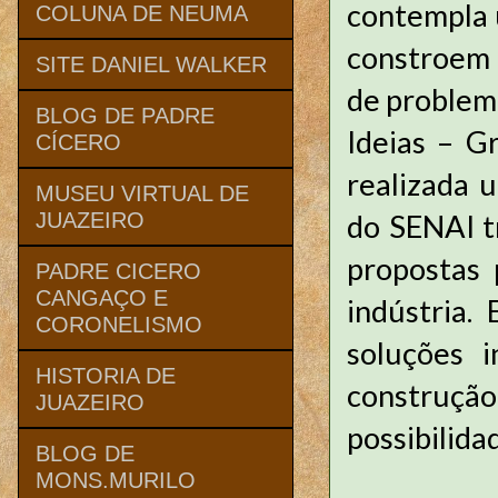
contempla 
COLUNA DE NEUMA
constroem 
SITE DANIEL WALKER
de problema
BLOG DE PADRE
Ideias – Gr
CÍCERO
realizada 
MUSEU VIRTUAL DE
do SENAI t
JUAZEIRO
propostas 
PADRE CICERO
CANGAÇO E
indústria.
CORONELISMO
soluções i
HISTORIA DE
construçã
JUAZEIRO
possibilida
BLOG DE
MONS.MURILO