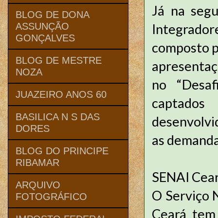
Já na segu
BLOG DE DONA
Integrado
ASSUNÇÃO
GONÇALVES
composto p
BLOG DE MESTRE
apresentaçã
NOZA
no “Desaf
JUAZEIRO ANOS 60
captados
BASILICA N S DAS
desenvolvi
DORES
as demandas
BLOG DO PRINCIPE
RIBAMAR
SENAI Cea
ARQUIVO
O Serviço 
FOTOGRÁFICO
Ceará tem 