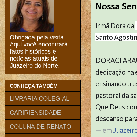
Nossa Sen
Irmã Dora da
Santo Agostin
Obrigada pela visita.
Aqui você encontrará
fatos históricos e
notícias atuais de
DORACI ARAUJO
Juazeiro do Norte.
dedicação na 
ensinando o u
CONHEÇA TAMBÉM
pastoral da s
LIVRARIA COLEGIAL
Que Deus com 
CARIRIENSIDADE
descanso para
COLUNA DE RENATO
— em
Juazeir