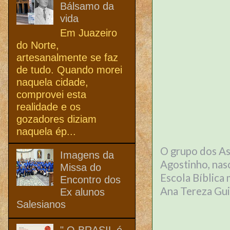
Bálsamo da
vida
Em Juazeiro
do Norte,
artesanalmente se faz
de tudo. Quando morei
naquela cidade,
comprovei esta
realidade e os
gozadores diziam
naquela ép...
O grupo dos As
Imagens da
Agostinho, nas
Missa do
Escola Bíblica
Encontro dos
Ana Tereza Gu
Ex alunos
Salesianos
" O BRASIL é,