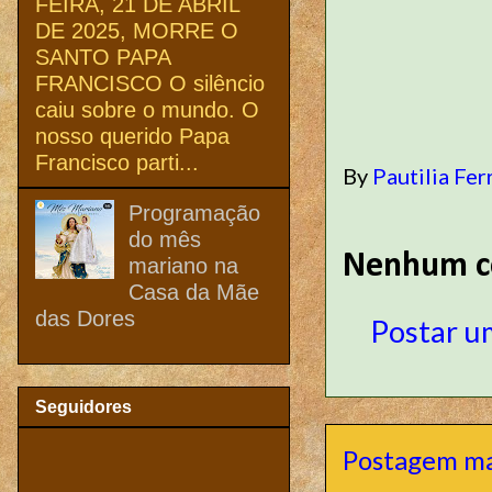
FEIRA, 21 DE ABRIL
DE 2025, MORRE O
SANTO PAPA
FRANCISCO O silêncio
caiu sobre o mundo. O
nosso querido Papa
Francisco parti...
By
Pautilia Fer
Programação
do mês
Nenhum c
mariano na
Casa da Mãe
das Dores
Postar u
Seguidores
Postagem ma