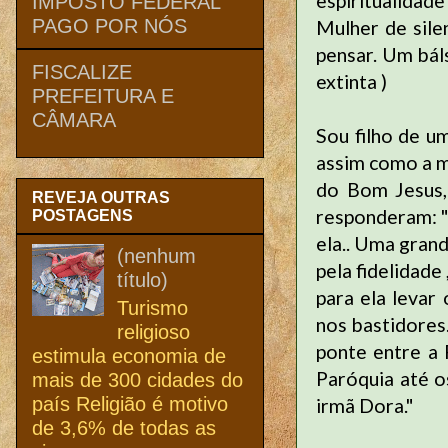
espiritualidad
IMPOSTO FEDERAL
PAGO POR NÓS
Mulher de sile
pensar. Um bál
FISCALIZE
extinta )
PREFEITURA E
CÂMARA
Sou filho de u
assim como a m
do Bom Jesus, 
REVEJA OUTRAS
responderam: "E
POSTAGENS
ela.. Uma gran
(nenhum
pela fidelidade
título)
para ela levar 
Turismo
nos bastidores
religioso
ponte entre a 
estimula economia de
Paróquia até o
mais de 300 cidades do
país Religião é motivo
irmã Dora."
de 3,6% de todas as