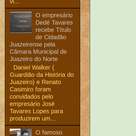
vi...
O empresário
Dedé Tavares
recebe Título
de Cidadão
Juazeirense pela
Câmara Municipal de
Juazeiro do Norte
Daniel Walker (
Guardião da História do
Juazeiro) e Renato
Casimiro foram
convidados pelo
empresário José
Tavares Lopes para
produzirem um...
O famoso