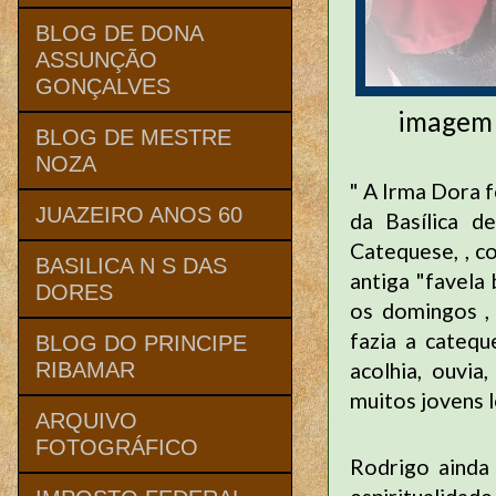
BLOG DE DONA
ASSUNÇÃO
GONÇALVES
imagem 
BLOG DE MESTRE
NOZA
" A Irma Dora f
JUAZEIRO ANOS 60
da Basílica d
Catequese, , c
BASILICA N S DAS
antiga "favela
DORES
os domingos ,
fazia a catequ
BLOG DO PRINCIPE
acolhia, ouvia
RIBAMAR
muitos jovens l
ARQUIVO
FOTOGRÁFICO
Rodrigo ainda 