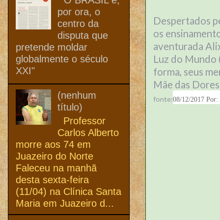
por ora, o
Despertados pe
centro da
os ensinamento
disputa que
aventurada Ali
pretende moldar
Luz do Mundo ( 
globalmente o século
XXI"
forma, seus me
Mãe das Dores 
(nenhum
fonte:
08/12/2017 Por: 
título)
Professor
Carlos Alberto
morre aos 74 em
Juazeiro do Norte
Faleceu na manhã
desta sexta-feira
(11/04) na Clínica Santa
Maria em Juazeiro d...