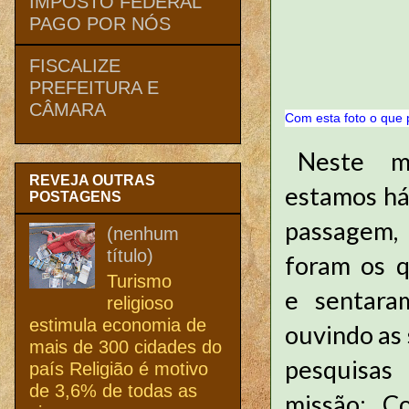
IMPOSTO FEDERAL
PAGO POR NÓS
FISCALIZE
PREFEITURA E
CÂMARA
Com esta foto o que p
Neste m
REVEJA OUTRAS
estamos há
POSTAGENS
passagem
(nenhum
título)
foram os 
Turismo
e sentar
religioso
estimula economia de
ouvindo as 
mais de 300 cidades do
pesquisa
país Religião é motivo
de 3,6% de todas as
missão: C