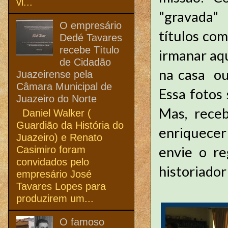
vi...
"gravada"
O empresário
títulos com
Dedé Tavares
recebe Título
irmanar aq
de Cidadão
na casa ou
Juazeirense pela
Câmara Municipal de
Essa fotos
Juazeiro do Norte
Mas, receb
Daniel Walker (
Guardião da História do
enriquecer
Juazeiro) e Renato
envie o re
Casimiro foram
convidados pelo
historiador
empresário José
Tavares Lopes para
produzirem um...
O famoso