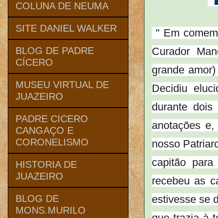
COLUNA DE NEUMA
SITE DANIEL WALKER
" Em comemor
Curador Man
BLOG DE PADRE
CÍCERO
grande amor) 
MUSEU VIRTUAL DE
Decidiu eluc
JUAZEIRO
durante dois
PADRE CICERO
anotações e, 
CANGAÇO E
CORONELISMO
nosso Patriar
capitão par
HISTORIA DE
JUAZEIRO
recebeu as ca
estivesse se 
BLOG DE
MONS.MURILO
que trazia à 