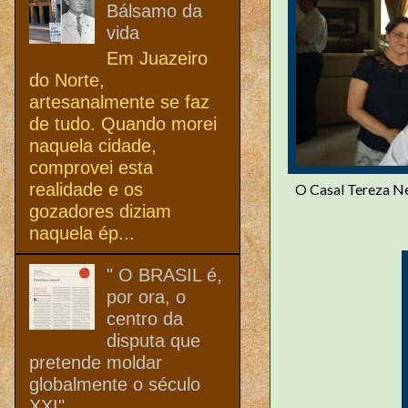
Bálsamo da
vida
Em Juazeiro
do Norte,
artesanalmente se faz
de tudo. Quando morei
naquela cidade,
comprovei esta
realidade e os
O Casal Tereza N
gozadores diziam
naquela ép...
" O BRASIL é,
por ora, o
centro da
disputa que
pretende moldar
globalmente o século
XXI"