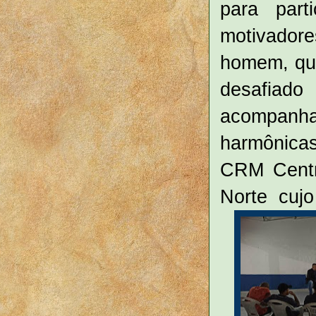
para part
motivadore
homem, que
desafia
acompanha
harmônicas
CRM Centr
Norte cujo