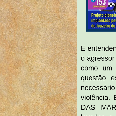
E entenden
o agressor
como um t
questão es
necessári
violência
DAS MARI