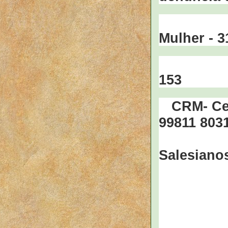
Del
Mulher - 
153
CRM-
Ce
99811 803
Rua D
Salesiano