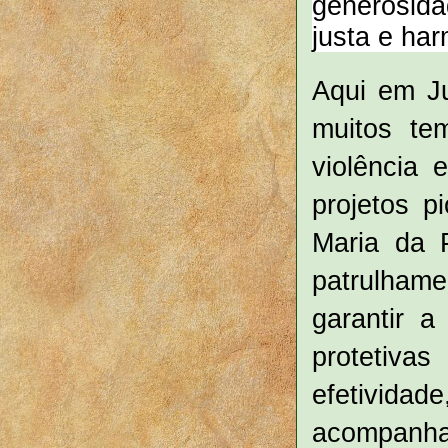
generosid
justa e ha
Aqui em Ju
muitos te
violência 
projetos p
Maria da 
patrulhame
garantir a
protetiva
efetividad
acompanha