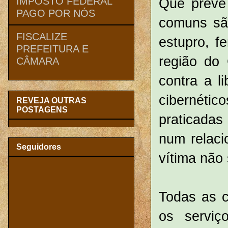
Que prevê 
IMPOSTO FEDERAL
PAGO POR NÓS
comuns sã
FISCALIZE
estupro, fe
PREFEITURA E
região do 
CÂMARA
contra a l
cibernétic
REVEJA OUTRAS
POSTAGENS
praticadas
num relac
Seguidores
vítima não
Todas as c
os serviço