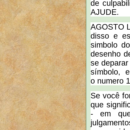
de culpabi
AJUDE.
AGOSTO LI
disso e e
simbolo d
desenho de
se deparar
símbolo, e
o numero 
Se você for
que signif
- em que
julgamento