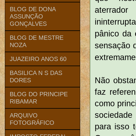
aterrado
BLOG DE DONA
ASSUNÇÃO
ininterru
GONÇALVES
pânico da 
BLOG DE MESTRE
sensação d
NOZA
extremamen
JUAZEIRO ANOS 60
BASILICA N S DAS
Não obstan
DORES
faz refer
BLOG DO PRINCIPE
RIBAMAR
como princ
sociedade 
ARQUIVO
FOTOGRÁFICO
para isso 