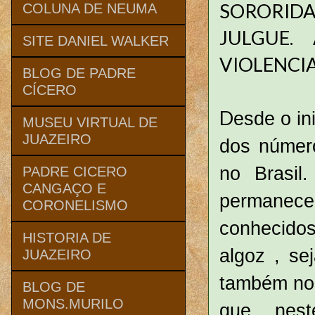
SORORIDA
COLUNA DE NEUMA
JULGUE.
SITE DANIEL WALKER
VIOLENCI
BLOG DE PADRE
CÍCERO
D
esde o in
MUSEU VIRTUAL DE
JUAZEIRO
dos número
no Brasil
PADRE CICERO
CANGAÇO E
permanec
CORONELISMO
conhecidos
HISTORIA DE
algoz , se
JUAZEIRO
também nos
BLOG DE
MONS.MURILO
que neste