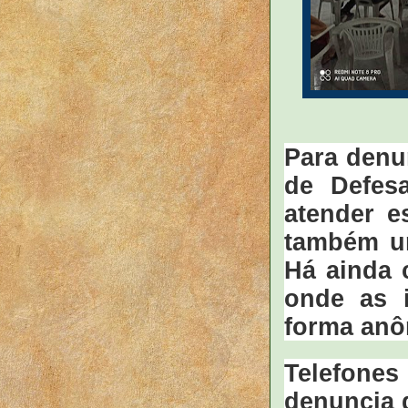
Para denun
de Defes
atender e
também um
Há ainda 
onde as 
forma an
Telefon
denuncia 