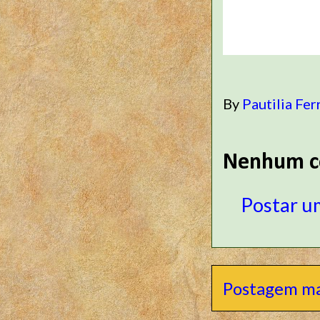
By
Pautilia Fer
Nenhum c
Postar u
Postagem ma