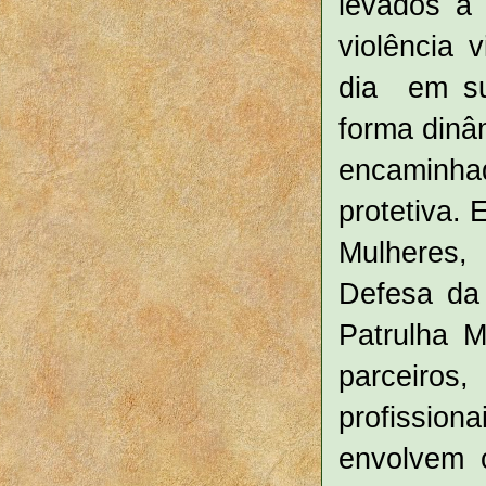
levados a 
violência 
dia em sua
forma dinâ
encaminhad
protetiva.
Mulheres,
Defesa da
Patrulha 
parceiros
profissio
envolvem 