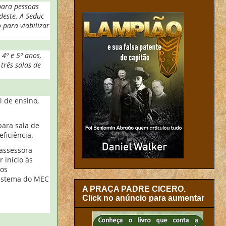
para pessoas
deste. A Seduc
para viabilizar
4º e 5º anos,
três salas de
l de ensino,
ara sala de
ficiência.
 assessora
 início às
 os
sistema do MEC
A PRAÇA PADRE CICERO.
Click no anúncio para aumentar