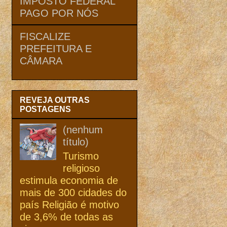
IMPOSTO FEDERAL
PAGO POR NÓS
FISCALIZE
PREFEITURA E
CÂMARA
REVEJA OUTRAS
POSTAGENS
(nenhum
título)
Turismo
religioso
estimula economia de
mais de 300 cidades do
país Religião é motivo
de 3,6% de todas as