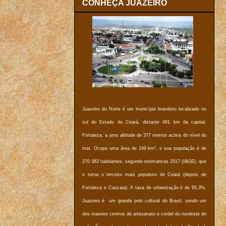
CONHEÇA JUAZEIRO
Juazeiro do Norte é um município brasileiro localizado no
sul do Estado do Ceará, distante 491 km da capital,
Fortaleza, a uma altitude de 377 metros acima do nível do
mar. Ocupa uma área de 249 km², e sua população é de
270 383 habitantes, segundo estimativas 2017 (IBGE), que
o torna o terceiro mais populoso do Ceará (depois de
Fortaleza e Caucaia). A taxa de urbanização é de 95,3%.
Juazeiro é um grande polo cultural do Brasil, sendo um
dos maiores centros de artesanato e cordel do nordeste do