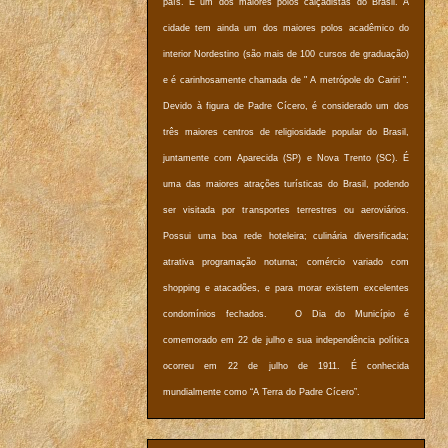
país. É um dos maiores polos calçadistas do Brasil. A
cidade tem ainda um dos maiores polos acadêmico do
interior Nordestino (são mais de 100 cursos de graduação)
e é carinhosamente chamada de " A metrópole do Cariri ".
Devido à figura de Padre Cícero, é considerado um dos
três maiores centros de religiosidade popular do Brasil,
juntamente com Aparecida (SP) e Nova Trento (SC). É
uma das maiores atrações turísticas do Brasil, podendo
ser visitada por transportes terrestres ou aeroviários.
Possui uma boa rede hoteleira; culinária diversificada;
atrativa programação noturna; comércio variado com
shopping e atacadões, e para morar existem excelentes
condomínios fechados. O Dia do Município é
comemorado em 22 de julho e sua independência política
ocorreu em 22 de julho de 1911. É conhecida
mundialmente como “A Terra do Padre Cícero”.