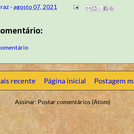
rraz
-
agosto 07, 2021
omentário:
comentário
ais recente
Página inicial
Postagem ma
Assinar:
Postar comentários (Atom)