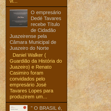
vi...
O empresário
Dedé Tavares
recebe Título
de Cidadão
Juazeirense pela
Câmara Municipal de
Juazeiro do Norte
Daniel Walker (
Guardião da História do
Juazeiro) e Renato
Casimiro foram
convidados pelo
empresário José
Tavares Lopes para
produzirem um...
" O BRASIL é,