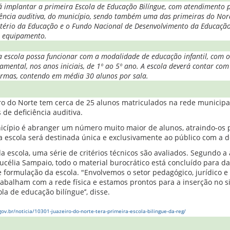
rá implantar a primeira Escola de Educação Bilíngue, com atendimento 
iência auditiva, do município, sendo também uma das primeiras do Nor
stério da Educação e o Fundo Nacional de Desenvolvimento da Educação 
 equipamento.
a escola possa funcionar com a modalidade de educação infantil, com o 
mental, nos anos iniciais, de 1º ao 5º ano. A escola deverá contar com 
turmas, contendo em média 30 alunos por sala.
ro do Norte tem cerca de 25 alunos matriculados na rede municipa
 de deficiência auditiva.
cípio é abranger um número muito maior de alunos, atraindo-os p
a escola será destinada única e exclusivamente ao público com a de
a escola, uma série de critérios técnicos são avaliados. Segundo a
ucélia Sampaio, todo o material burocrático está concluído para dar
 formulação da escola. "Envolvemos o setor pedagógico, jurídico e
abalham com a rede física e estamos prontos para a inserção no 
la de educação bilíngue’’, disse.
gov.br/noticia/10301-juazeiro-do-norte-tera-primeira-escola-bilingue-da-reg/