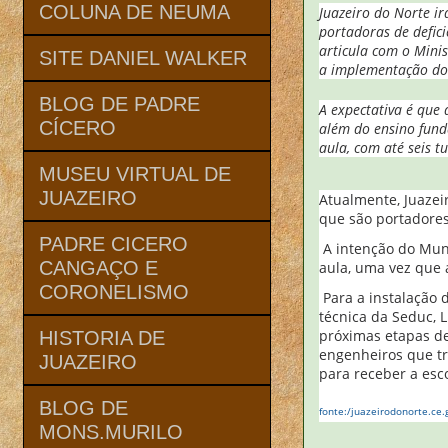
COLUNA DE NEUMA
Juazeiro do Norte i
portadoras de defic
articula com o Mini
SITE DANIEL WALKER
a implementação do
BLOG DE PADRE
A expectativa é que 
CÍCERO
além do ensino funda
aula, com até seis 
MUSEU VIRTUAL DE
JUAZEIRO
Atualmente, Juazei
que são portadores
PADRE CICERO
A intenção do Muni
CANGAÇO E
aula, uma vez que 
CORONELISMO
Para a instalação d
técnica da Seduc, L
próximas etapas de
HISTORIA DE
engenheiros que tr
JUAZEIRO
para receber a esco
BLOG DE
fonte:/juazeirodonorte.ce.
MONS.MURILO