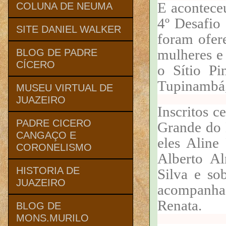
E acontece
COLUNA DE NEUMA
4º Desafio
SITE DANIEL WALKER
foram ofer
mulheres e
BLOG DE PADRE
CÍCERO
o Sítio P
Tupinambá,
MUSEU VIRTUAL DE
JUAZEIRO
Inscritos c
PADRE CICERO
Grande do N
CANGAÇO E
eles Aline
CORONELISMO
Alberto A
HISTORIA DE
Silva e so
JUAZEIRO
acompanha
Renata.
BLOG DE
MONS.MURILO