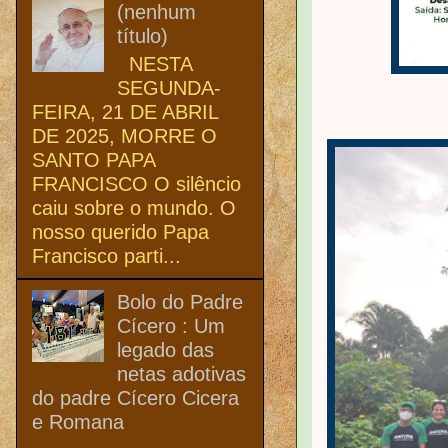
(nenhum
título)
NESTA
SEGUNDA-
FEIRA, 21 DE ABRIL
DE 2025, MORRE O
SANTO PAPA
FRANCISCO O silêncio
caiu sobre o mundo. O
nosso querido Papa
Francisco parti...
Bolo do Padre
Cícero : Um
legado das
netas adotivas
do padre Cícero Cicera
e Romana