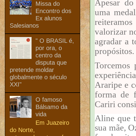
Apesar do 
Missa do
uma medalh
Encontro dos
Ex alunos
reiteramos
Salesianos
valorizar n
agradar a t
" O BRASIL é,
por ora, o
propósitos.
centro da
disputa que
Torcemos 
pretende moldar
experiênci
globalmente o século
Araripe e 
XXI"
forma de 
O famoso
Cariri cons
Bálsamo da
vida
Aline que 
Em Juazeiro
sua mãe, Oz
do Norte,