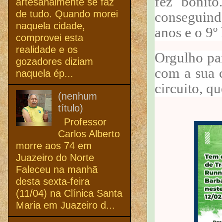
fez bonit
artesanalmente se faz
de tudo. Quando morei
conseguindo
naquela cidade,
anos e o 9º 
comprovei esta
realidade e os
Orgulho par
gozadores diziam
com a sua c
naquela ép...
circuito, qu
(nenhum
título)
Professor
Carlos Alberto
morre aos 74 em
Juazeiro do Norte
Faleceu na manhã
desta sexta-feira
(11/04) na Clínica Santa
Maria em Juazeiro d...