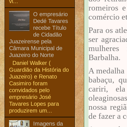
vi...
romeiros e
O empresário
comércio et
Dedé Tavares
recebe Título
Para os atl
de Cidadão
ser agraci
Juazeirense pela
mulheres 
Câmara Municipal de
Juazeiro do Norte
Barbalha.
Daniel Walker (
A medalha 
Guardião da História do
Juazeiro) e Renato
babaçu, q
Casimiro foram
cariri, e
convidados pelo
oleaginosas
empresário José
Tavares Lopes para
nossa regi
produzirem um...
de fazer a c
Imagens da