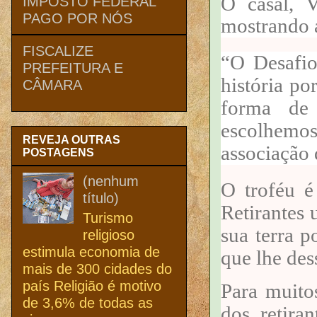
O casal, V
IMPOSTO FEDERAL
PAGO POR NÓS
mostrando 
FISCALIZE
“
O Desafi
PREFEITURA E
história po
CÂMARA
forma de
escolhemo
REVEJA OUTRAS
associação
POSTAGENS
(nenhum
O troféu é
título)
Retirantes
Turismo
sua terra 
religioso
estimula economia de
que lhe des
mais de 300 cidades do
país Religião é motivo
Para muitos
de 3,6% de todas as
dos retira