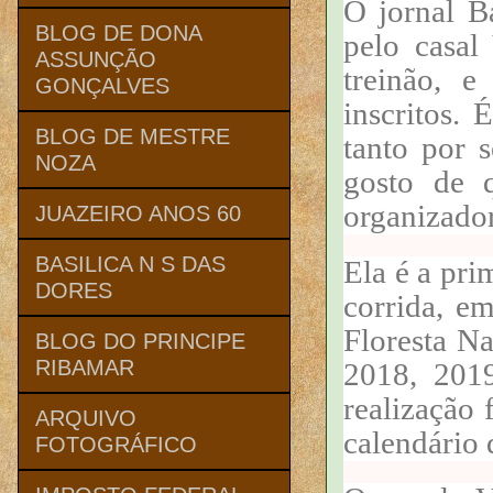
O jornal B
BLOG DE DONA
pelo casa
ASSUNÇÃO
treinão, 
GONÇALVES
inscritos.
BLOG DE MESTRE
tanto por s
NOZA
gosto de q
organizado
JUAZEIRO ANOS 60
BASILICA N S DAS
Ela é a pri
DORES
corrida, em
Floresta N
BLOG DO PRINCIPE
RIBAMAR
2018, 201
realização 
ARQUIVO
calendário 
FOTOGRÁFICO