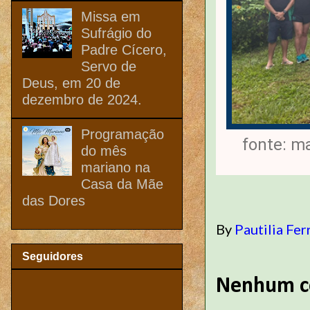
Missa em
Sufrágio do
Padre Cícero,
Servo de
Deus, em 20 de
dezembro de 2024.
Programação
fonte: m
do mês
mariano na
Casa da Mãe
das Dores
By
Pautilia Fer
Seguidores
Nenhum c