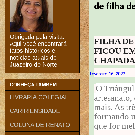
de filha d
Obrigada pela visita.
FILHA DE
Aqui você encontrará
FICOU EM
fatos históricos e
notícias atuais de
CHAPADA
Juazeiro do Norte.
fevereiro 16, 2022
CONHEÇA TAMBÉM
O Triângul
artesanato,
LIVRARIA COLEGIAL
mais. As tr
CARIRIENSIDADE
formando u
que for mel
COLUNA DE RENATO