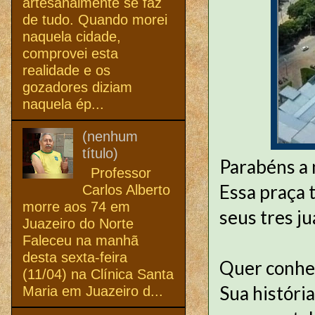
artesanalmente se faz
de tudo. Quando morei
naquela cidade,
comprovei esta
realidade e os
gozadores diziam
naquela ép...
(nenhum
título)
Parabéns a 
Professor
Essa praça 
Carlos Alberto
morre aos 74 em
seus tres j
Juazeiro do Norte
Faleceu na manhã
desta sexta-feira
Quer conhe
(11/04) na Clínica Santa
Sua história
Maria em Juazeiro d...