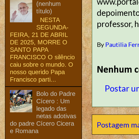
www.portald
(nenhum
título)
depoimentos
NESTA
professor, 
SEGUNDA-
FEIRA, 21 DE ABRIL
DE 2025, MORRE O
By
Pautilia Fer
SANTO PAPA
FRANCISCO O silêncio
caiu sobre o mundo. O
Nenhum c
nosso querido Papa
Francisco parti...
Postar u
Bolo do Padre
Cícero : Um
legado das
netas adotivas
do padre Cícero Cicera
Postagem ma
e Romana