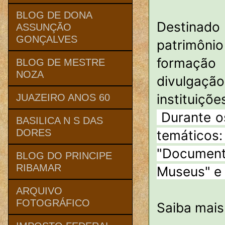
BLOG DE DONA
Destinado
ASSUNÇÃO
GONÇALVES
patrimônio
formação
BLOG DE MESTRE
NOZA
divulgaçã
instituiçõ
JUAZEIRO ANOS 60
Durante os
BASILICA N S DAS
DORES
temático
"Documen
BLOG DO PRINCIPE
RIBAMAR
Museus" e
ARQUIVO
FOTOGRÁFICO
Saiba mais 