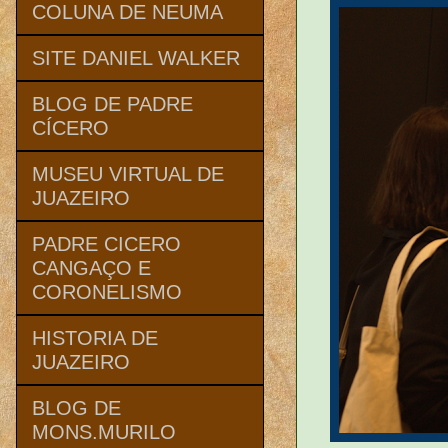
COLUNA DE NEUMA
SITE DANIEL WALKER
BLOG DE PADRE
CÍCERO
MUSEU VIRTUAL DE
JUAZEIRO
PADRE CICERO
CANGAÇO E
CORONELISMO
HISTORIA DE
JUAZEIRO
BLOG DE
MONS.MURILO