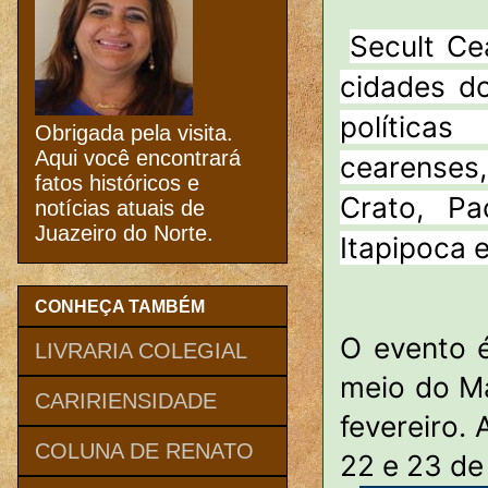
Secult Ce
cidades do
política
Obrigada pela visita.
Aqui você encontrará
cearenses,
fatos históricos e
Crato, Pa
notícias atuais de
Juazeiro do Norte.
Itapipoca e
CONHEÇA TAMBÉM
O evento é
LIVRARIA COLEGIAL
meio do Ma
CARIRIENSIDADE
fevereiro. 
COLUNA DE RENATO
22 e 23 de