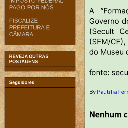
IMPOSTO FEDERAL
PAGO POR NÓS
A “Forma
Governo do
FISCALIZE
PREFEITURA E
(Secult C
CÂMARA
(SEM/CE),
do Museu 
REVEJA OUTRAS
POSTAGENS
fonte: secu
Seguidores
By
Pautilia Fer
Nenhum c