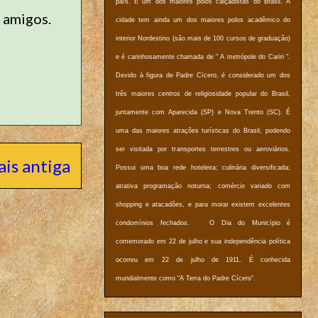
país. É um dos maiores polos calçadistas do Brasil. A
e amigos.
cidade tem ainda um dos maiores polos acadêmico do
interior Nordestino (são mais de 100 cursos de graduação)
e é carinhosamente chamada de " A metrópole do Cariri ".
Devido à figura de Padre Cícero, é considerado um dos
três maiores centros de religiosidade popular do Brasil,
juntamente com Aparecida (SP) e Nova Trento (SC). É
uma das maiores atrações turísticas do Brasil, podendo
ser visitada por transportes terrestres ou aeroviários.
is antiga
Possui uma boa rede hoteleira; culinária diversificada;
atrativa programação noturna; comércio variado com
shopping e atacadões, e para morar existem excelentes
condomínios fechados. O Dia do Município é
comemorado em 22 de julho e sua independência política
ocorreu em 22 de julho de 1911. É conhecida
mundialmente como “A Terra do Padre Cícero”.