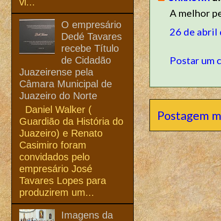
vi...
A melhor pe
O empresário
26 de abril
Dedé Tavares
recebe Título
Postar um 
de Cidadão
Juazeirense pela
Câmara Municipal de
Juazeiro do Norte
Daniel Walker (
Postagem m
Guardião da História do
Juazeiro) e Renato
Casimiro foram
convidados pelo
empresário José
Tavares Lopes para
produzirem um...
Imagens da