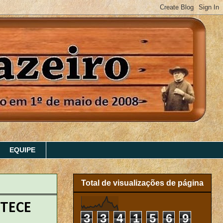
EQUIPE
Total de visualizações de página
STECE
3
3
4
1
5
6
9