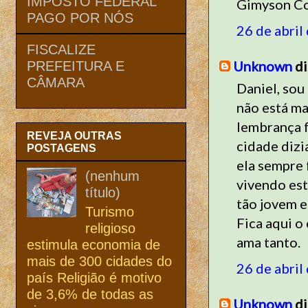
IMPOSTO FEDERAL
Gimyson C
PAGO POR NÓS
26 de abril
FISCALIZE
Unknown
di
PREFEITURA E
CÂMARA
Daniel, sou
não está ma
lembrança f
REVEJA OUTRAS
cidade dizi
POSTAGENS
ela sempre 
(nenhum
vivendo est
título)
tão jovem e
Turismo
Fica aqui o
religioso
ama tanto.
estimula economia de
mais de 300 cidades do
26 de abril
país Religião é motivo
de 3,6% de todas as
Unknown
di