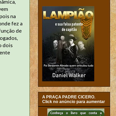
nâmica,
ovem
pois na
onde fez a
 função de
fogados,
o dois
mente
A PRAÇA PADRE CICERO.
Click no anúncio para aumentar