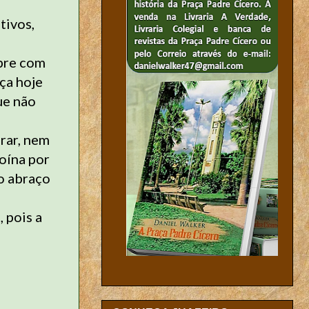
tivos,
mpre com
ça hoje
que não
rar, nem
oína por
 o abraço
 pois a