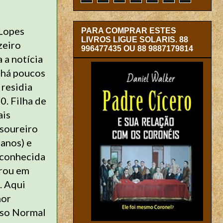
 Lopes
PARA COMPRAR ESTES
LIVROS LIGUE SOLARIS. 88
zeiro
996477435 OU 88 9887179814
 a notícia
 há poucos
 residia
0. Filha de
ais
soureiro
 anos) e
 conhecida
rou em
. Aqui
hor
rso Normal