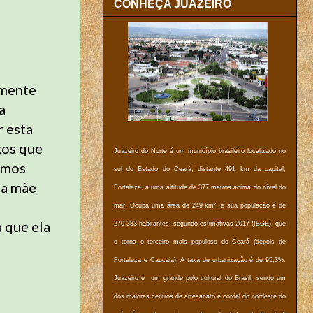
CONHEÇA JUAZEIRO
zmente
a
r esta
gos que
Juazeiro do Norte é um município brasileiro localizado no
amos
sul do Estado do Ceará, distante 491 km da capital,
sa mãe
Fortaleza, a uma altitude de 377 metros acima do nível do
mar. Ocupa uma área de 249 km², e sua população é de
a que ela
270 383 habitantes, segundo estimativas 2017 (IBGE), que
o torna o terceiro mais populoso do Ceará (depois de
Fortaleza e Caucaia). A taxa de urbanização é de 95,3%.
Juazeiro é um grande polo cultural do Brasil, sendo um
dos maiores centros de artesanato e cordel do nordeste do