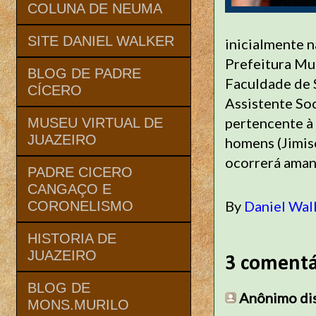
COLUNA DE NEUMA
SITE DANIEL WALKER
inicialmente n
Prefeitura Mun
BLOG DE PADRE
Faculdade de S
CÍCERO
Assistente Soc
pertencente à 
MUSEU VIRTUAL DE
JUAZEIRO
homens (Jimis
ocorrerá aman
PADRE CICERO
CANGAÇO E
By
Daniel Wal
CORONELISMO
HISTORIA DE
JUAZEIRO
3 comentá
BLOG DE
Anônimo diss
MONS.MURILO