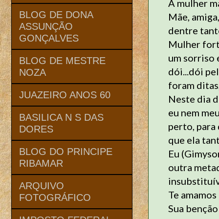
A mulher mai
BLOG DE DONA
Mãe, amiga, 
ASSUNÇÃO
dentre tant
GONÇALVES
Mulher fort
um sorriso 
BLOG DE MESTRE
dói...dói pe
NOZA
foram ditas
JUAZEIRO ANOS 60
Neste dia d
eu nem meus
BASILICA N S DAS
perto, para
DORES
que ela tan
BLOG DO PRINCIPE
Eu (Gimyson
RIBAMAR
outra metad
insubstituí
ARQUIVO
Te amamos 
FOTOGRÁFICO
Sua benção 