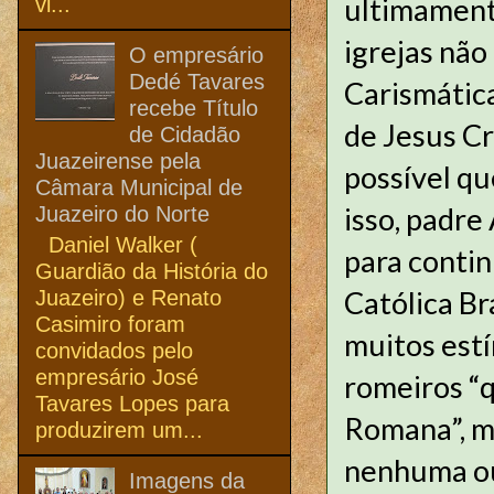
ultimamente
vi...
igrejas não
O empresário
Dedé Tavares
Carismática
recebe Título
de Jesus Cr
de Cidadão
Juazeirense pela
possível qu
Câmara Municipal de
isso, padre
Juazeiro do Norte
Daniel Walker (
para contin
Guardião da História do
Católica Br
Juazeiro) e Renato
Casimiro foram
muitos estí
convidados pelo
empresário José
romeiros “q
Tavares Lopes para
Romana”, ma
produzirem um...
nenhuma ou
Imagens da