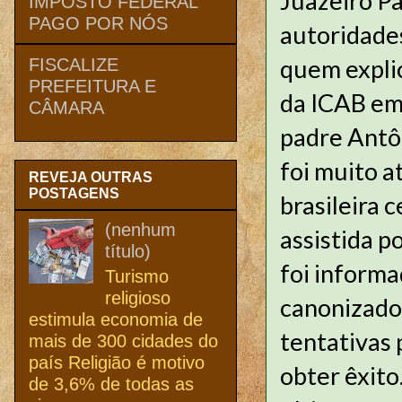
Juazeiro P
IMPOSTO FEDERAL
PAGO POR NÓS
autoridades
quem expli
FISCALIZE
PREFEITURA E
da ICAB em
CÂMARA
padre Antô
foi muito a
REVEJA OUTRAS
POSTAGENS
brasileira 
(nenhum
assistida p
título)
foi informa
Turismo
religioso
canonizado 
estimula economia de
tentativas 
mais de 300 cidades do
país Religião é motivo
obter êxito
de 3,6% de todas as