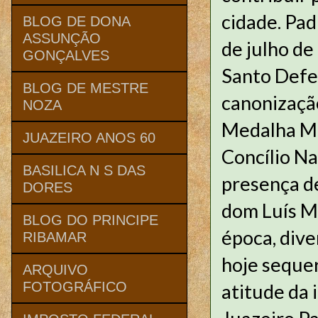
cidade. Pad
BLOG DE DONA
ASSUNÇÃO
de julho de
GONÇALVES
Santo Defen
BLOG DE MESTRE
canonizaçã
NOZA
Medalha Mil
JUAZEIRO ANOS 60
Concílio Na
BASILICA N S DAS
presença de
DORES
dom Luís Ma
BLOG DO PRINCIPE
época, dive
RIBAMAR
hoje sequer
ARQUIVO
FOTOGRÁFICO
atitude da i