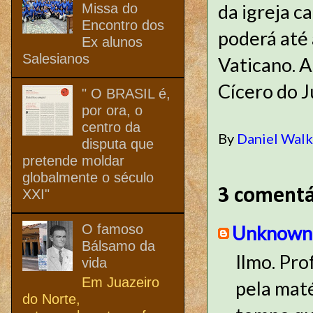
da igreja c
Missa do
Encontro dos
poderá até 
Ex alunos
Salesianos
Vaticano. 
Cícero do J
" O BRASIL é,
por ora, o
centro da
By
Daniel Wal
disputa que
pretende moldar
globalmente o século
3 comentá
XXI"
O famoso
Unknown
Bálsamo da
Ilmo. Pr
vida
Em Juazeiro
pela maté
do Norte,