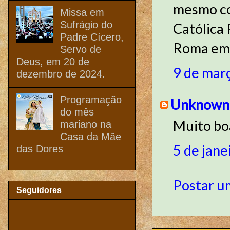
mesmo co
Missa em
Sufrágio do
Católica 
Padre Cícero,
Roma em b
Servo de
Deus, em 20 de
9 de mar
dezembro de 2024.
Programação
Unknown
do mês
Muito bo
mariano na
Casa da Mãe
5 de jane
das Dores
Postar u
Seguidores