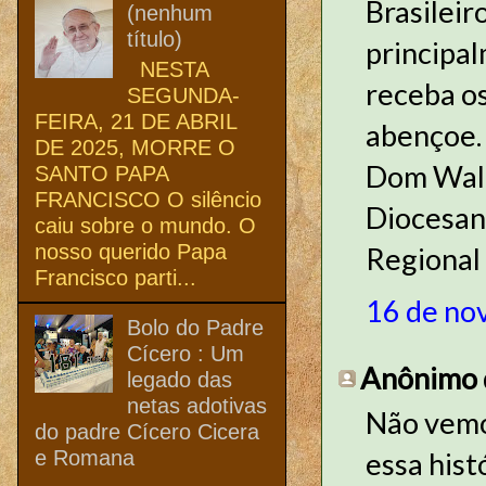
Brasileir
(nenhum
título)
principa
NESTA
receba o
SEGUNDA-
FEIRA, 21 DE ABRIL
abençoe.
DE 2025, MORRE O
Dom Walb
SANTO PAPA
FRANCISCO O silêncio
Diocesan
caiu sobre o mundo. O
nosso querido Papa
Regional
Francisco parti...
16 de no
Bolo do Padre
Cícero : Um
Anônimo d
legado das
netas adotivas
Não vemos
do padre Cícero Cicera
e Romana
essa hist