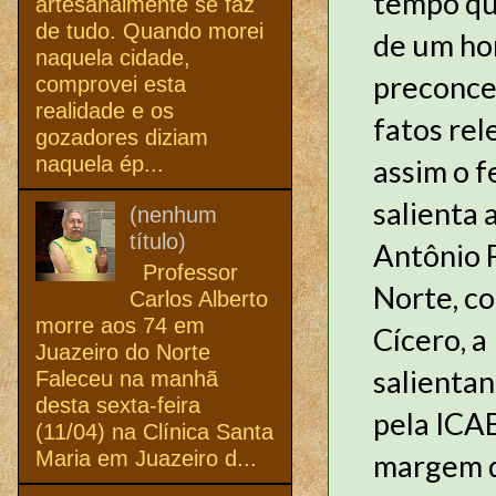
tempo que
artesanalmente se faz
de tudo. Quando morei
de um ho
naquela cidade,
preconcei
comprovei esta
realidade e os
fatos re
gozadores diziam
naquela ép...
assim o f
salienta 
(nenhum
título)
Antônio F
Professor
Norte, co
Carlos Alberto
morre aos 74 em
Cícero, a
Juazeiro do Norte
salienta
Faleceu na manhã
desta sexta-feira
pela ICAB
(11/04) na Clínica Santa
Maria em Juazeiro d...
margem d