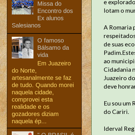
e explorado
Missa do
lotam o mun
Encontro dos
Ex alunos
Salesianos
A Romaria p
respeitados
O famoso
de suas eco
Bálsamo da
Padim.Este
vida
ao municipi
Em Juazeiro
Cidadania n
do Norte,
Juazeiro do
artesanalmente se faz
de tudo. Quando morei
deve honrar
naquela cidade,
comprovei esta
Eu sou um R
realidade e os
do Cariri.
gozadores diziam
naquela ép...
Iderval Reg
" O BRASIL é,