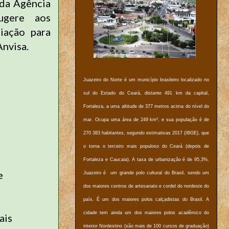
 da Agência
sugere aos
iação para
Anvisa.
Juazeiro do Norte é um município brasileiro localizado no
sul do Estado do Ceará, distante 491 km da capital,
Fortaleza, a uma altitude de 377 metros acima do nível do
mar. Ocupa uma área de 249 km², e sua população é de
270 383 habitantes, segundo estimativas 2017 (IBGE), que
o torna o terceiro mais populoso do Ceará (depois de
Fortaleza e Caucaia). A taxa de urbanização é de 95,3%.
e
Juazeiro é um grande polo cultural do Brasil, sendo um
dos maiores centros de artesanato e cordel do nordeste do
país. É um dos maiores polos calçadistas do Brasil. A
m
cidade tem ainda um dos maiores polos acadêmico do
ais
interior Nordestino (são mais de 100 cursos de graduação)