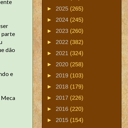
mente
►
2025
(265)
►
2024
(245)
 ser
►
2023
(260)
 parte
u
►
2022
(382)
ue dão
►
2021
(324)
►
2020
(258)
ndo e
►
2019
(103)
►
2018
(179)
a Meca
►
2017
(226)
►
2016
(220)
►
2015
(154)