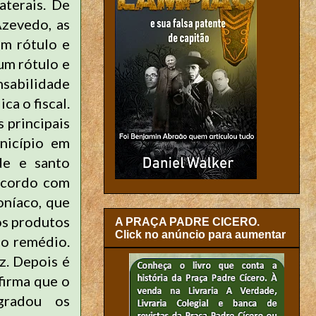
aterais. De
Azevedo, as
om rótulo e
um rótulo e
nsabilidade
ca o fiscal.
 principais
nicípio em
de e santo
 acordo com
oníaco, que
os produtos
A PRAÇA PADRE CICERO.
Click no anúncio para aumentar
 o remédio.
z. Depois é
firma que o
gradou os