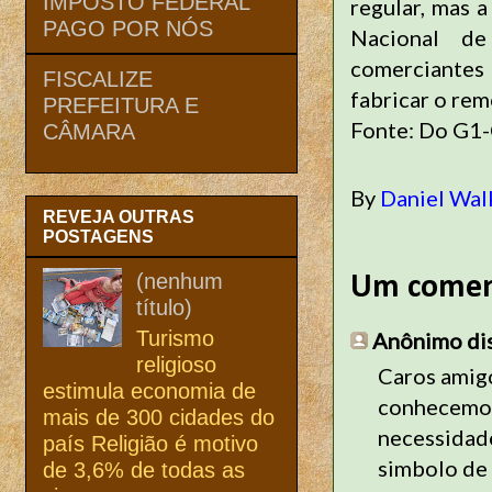
IMPOSTO FEDERAL
regular, mas 
PAGO POR NÓS
Nacional de 
comerciantes
FISCALIZE
fabricar o rem
PREFEITURA E
Fonte: Do G1-
CÂMARA
By
Daniel Wal
REVEJA OUTRAS
POSTAGENS
(nenhum
Um comen
título)
Turismo
Anônimo diss
religioso
Caros amig
estimula economia de
conhecemos
mais de 300 cidades do
necessidad
país Religião é motivo
simbolo de 
de 3,6% de todas as