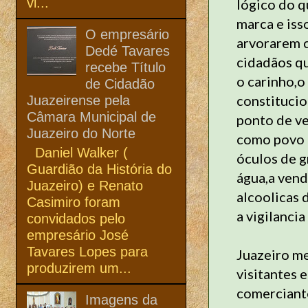
vi...
lógico do q
marca e iss
O empresário
arvorarem 
Dedé Tavares
cidadãos q
recebe Título
o carinho,o
de Cidadão
constitucio
Juazeirense pela
Câmara Municipal de
ponto de ve
Juazeiro do Norte
como povo c
Daniel Walker (
óculos de g
Guardião da História do
água,a vend
Juazeiro) e Renato
alcoolicas 
Casimiro foram
a vigilanci
convidados pelo
empresário José
Tavares Lopes para
Juazeiro me
produzirem um...
visitantes 
comerciante
Imagens da