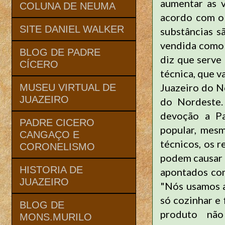
aumentar as v
COLUNA DE NEUMA
acordo com o 
SITE DANIEL WALKER
substâncias s
vendida como 
BLOG DE PADRE
diz que serve
CÍCERO
técnica, que v
Juazeiro do N
MUSEU VIRTUAL DE
JUAZEIRO
do Nordeste.
devoção a Pa
PADRE CICERO
popular, mesm
CANGAÇO E
técnicos, os 
CORONELISMO
podem causar 
HISTORIA DE
apontados com
JUAZEIRO
"Nós usamos a
só cozinhar e 
BLOG DE
produto não
MONS.MURILO