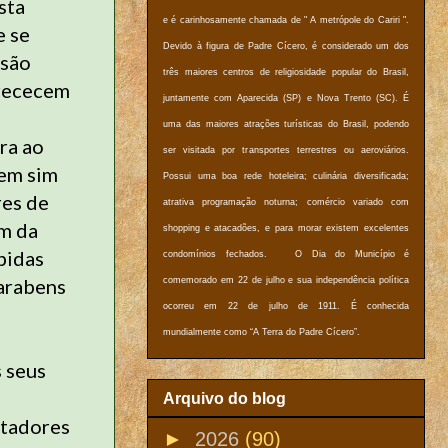
sta
e é carinhosamente chamada de " A metrópole do Cariri ".
e se
Devido à figura de Padre Cícero, é considerado um dos
 são
três maiores centros de religiosidade popular do Brasil,
erececem
juntamente com Aparecida (SP) e Nova Trento (SC). É
uma das maiores atrações turísticas do Brasil, podendo
ra ao
ser visitada por transportes terrestres ou aeroviários.
Tem sim
Possui uma boa rede hoteleira; culinária diversificada;
res de
atrativa programação noturna; comércio variado com
em da
shopping e atacadões, e para morar existem excelentes
bidas
condomínios fechados. O Dia do Município é
parabens
comemorado em 22 de julho e sua independência política
ocorreu em 22 de julho de 1911. É conhecida
mundialmente como “A Terra do Padre Cícero”.
 seus
Arquivo do blog
itadores
►
2026
(90)