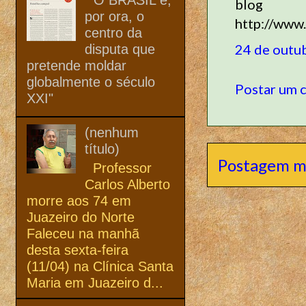
blog
por ora, o
http://www
centro da
24 de outu
disputa que
pretende moldar
globalmente o século
Postar um 
XXI"
(nenhum
título)
Postagem m
Professor
Carlos Alberto
morre aos 74 em
Juazeiro do Norte
Faleceu na manhã
desta sexta-feira
(11/04) na Clínica Santa
Maria em Juazeiro d...