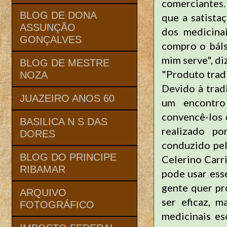
comerciantes.
BLOG DE DONA
que a satista
ASSUNÇÃO
dos medicina
GONÇALVES
compro o báls
mim serve", di
BLOG DE MESTRE
"Produto trad
NOZA
Devido à trad
JUAZEIRO ANOS 60
um encontro
convencê-los 
BASILICA N S DAS
realizado p
DORES
conduzido pe
BLOG DO PRINCIPE
Celerino Carr
RIBAMAR
pode usar esse
gente quer pr
ARQUIVO
ser eficaz, m
FOTOGRÁFICO
medicinais es