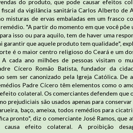
endas do produto, que pode causar efeitos col
fiscal da vigilância sanitária Carlos Alberto de 
ão misturas de ervas embaladas em um frasco c
remédio. "A partir do momento em que você põe 
 para isso ou para aquilo, tem de haver uma respo
ai garantir que aquele produto tem qualidade", expli
orte é o maior centro religioso do Ceará e um dos
 A cada ano milhões de pessoas visitam o mu
dre Cícero Romão Batista, fundador da cida
o sem ser canonizado pela Igreja Católica. De
remédios Padre Cícero têm elementos como o am
efeito colateral. Os comerciantes defendem que 
o prejudiciais são usados apenas para conservar
rueira, baço, ameixa, todos remédios para cicatri
fica pronto", diz o comerciante José Ramos, que a
 causa efeito colateral. A proibição desa