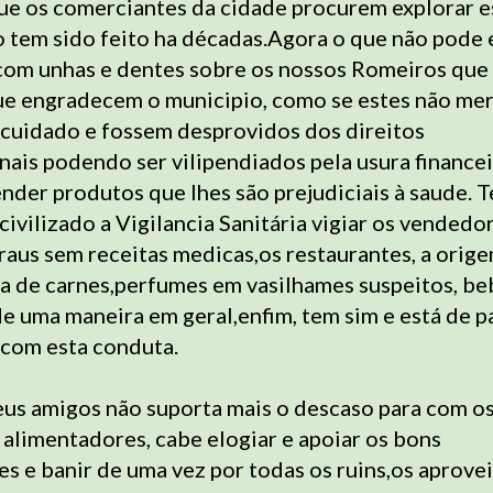
ue os comerciantes da cidade procurem explorar e
o tem sido feito ha décadas.Agora o que não pode 
com unhas e dentes sobre os nossos Romeiros que
ue engradecem o municipio, como se estes não m
 cuidado e fossem desprovidos dos direitos
nais podendo ser vilipendiados pela usura financei
nder produtos que lhes são prejudiciais à saude. 
ivilizado a Vigilancia Sanitária vigiar os vendedo
raus sem receitas medicas,os restaurantes, a orig
a de carnes,perfumes em vasilhames suspeitos, be
de uma maneira em geral,enfim, tem sim e está de 
a com esta conduta.
us amigos não suporta mais o descaso para com os
e alimentadores, cabe elogiar e apoiar os bons
s e banir de uma vez por todas os ruins,os aprove