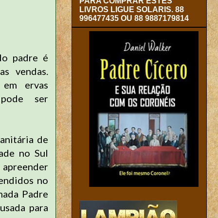
PARA COMPRAR ESTES
LIVROS LIGUE SOLARIS. 88
996477435 OU 88 9887179814
do padre é
as vendas.
s em ervas
 pode ser
anitária de
ade no Sul
 apreender
endidos no
mada Padre
 usada para