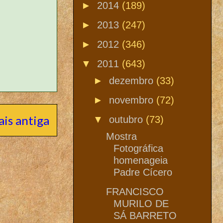
►
2014
(189)
►
2013
(247)
►
2012
(346)
▼
2011
(643)
►
dezembro
(33)
►
novembro
(72)
is antiga
▼
outubro
(73)
Mostra
Fotográfica
homenageia
Padre Cícero
FRANCISCO
MURILO DE
SÁ BARRETO