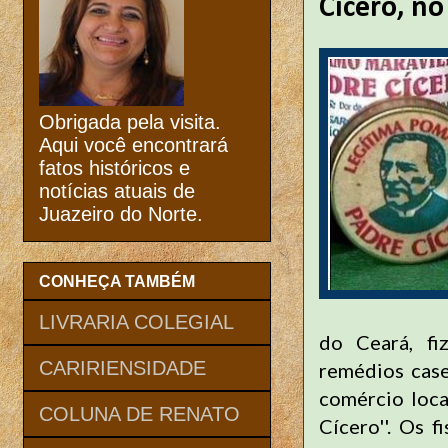
Cícero, no
Obrigada pela visita.
Aqui você encontrará
fatos históricos e
notícias atuais de
Juazeiro do Norte.
CONHEÇA TAMBÉM
LIVRARIA COLEGIAL
do Ceará, fi
CARIRIENSIDADE
remédios cas
comércio loc
COLUNA DE RENATO
Cícero''. Os 