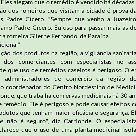
 Eles alegam que o remédio é vendido há décadas 
ção dos romeiros que visitam a cidade é prova d
is Padre Cícero. "Sempre que venho a Juazeir
amo Padre Cícero. Eu uso para passar mais as do
z a romeira Gilerne Fernando, da Paraíba.
icional"
ição dos produtos na região, a vigilância sanitár
 dos comerciantes com especialistas no as
de que uso de remédios caseiros é perigoso. O e
or administradores do comércio da região 
lo coordenador do Centro Nordestino de Medicin
ionde, que trabalha com ervas medicinais há 30 an
 remédio. Ele é perigoso e pode causar efeitos co
odutos que tenham maior eficácia e segurança. E
as não é seguro", diz Carrionde. O especialis
clarece que o uso de uma planta medicinal iso