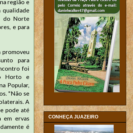
na região e
a qualidade
o do Norte
res, e para
ia promoveu
sunto para
ncontro foi
do Horto e
a Popular,
os. "Não se
laterais. A
le pode até
CONHEÇA JUAZEIRO
ta em ervas
ladamente é