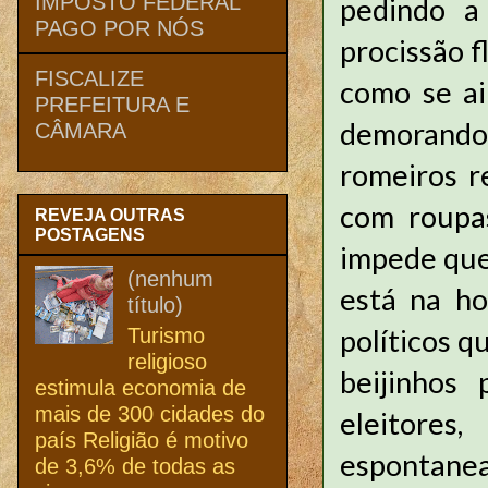
IMPOSTO FEDERAL
pedindo a
PAGO POR NÓS
procissão f
FISCALIZE
como se ai
PREFEITURA E
demorand
CÂMARA
romeiros r
com roupas
REVEJA OUTRAS
POSTAGENS
impede que 
(nenhum
está na ho
título)
políticos q
Turismo
religioso
beijinhos
estimula economia de
mais de 300 cidades do
eleitores
país Religião é motivo
espontanea
de 3,6% de todas as