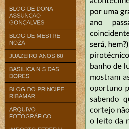
acontecime
BLOG DE DONA
por uma gr
ASSUNÇÃO
ano pas
GONÇALVES
coincident
BLOG DE MESTRE
será, hem?
NOZA
pirotécnic
JUAZEIRO ANOS 60
banho de l
BASILICA N S DAS
mostram a
DORES
oportuno p
BLOG DO PRINCIPE
RIBAMAR
sabendo q
cortejo nã
ARQUIVO
FOTOGRÁFICO
o leito da