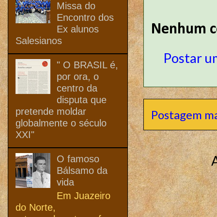
Missa do
Encontro dos
Nenhum c
Ex alunos
Salesianos
Postar u
" O BRASIL é,
por ora, o
centro da
disputa que
pretende moldar
Postagem ma
globalmente o século
XXI"
O famoso
Bálsamo da
vida
Em Juazeiro
do Norte,