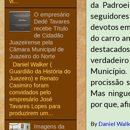
vi...
da Padroei
seguidores
O empresário
Dedé Tavares
devotos em 
recebe Título
de Cidadão
do carro an
Juazeirense pela
destacados
Câmara Municipal de
Juazeiro do Norte
verdadeir
Daniel Walker (
Município
Guardião da História do
Juazeiro) e Renato
procissão 
Casimiro foram
Mas ningué
convidados pelo
empresário José
por que, afi
Tavares Lopes para
produzirem um...
By
Daniel Wal
Imagens da