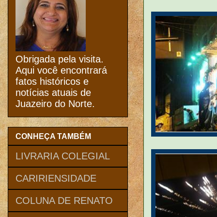
Obrigada pela visita.
Aqui você encontrará
fatos históricos e
notícias atuais de
Juazeiro do Norte.
CONHEÇA TAMBÉM
LIVRARIA COLEGIAL
CARIRIENSIDADE
COLUNA DE RENATO