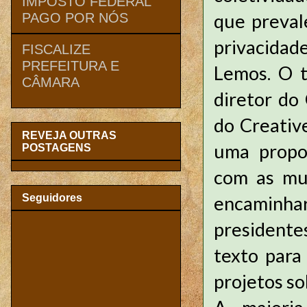
IMPOSTO FEDERAL
que preval
PAGO POR NÓS
privacida
FISCALIZE
PREFEITURA E
Lemos. O t
CÂMARA
diretor do
do Creativ
REVEJA OUTRAS
uma propos
POSTAGENS
com as mud
encaminh
Seguidores
presidente
texto para
projetos so