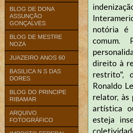
indenizaç
BLOG DE DONA
ASSUNÇÃO
Interameri
GONÇALVES
notória é
BLOG DE MESTRE
comum. P
NOZA
personali
JUAZEIRO ANOS 60
direito à r
BASILICA N S DAS
restrito",
DORES
Ronaldo Le
BLOG DO PRINCIPE
relator, às
RIBAMAR
artística 
ARQUIVO
esteja in
FOTOGRÁFICO
coletividad