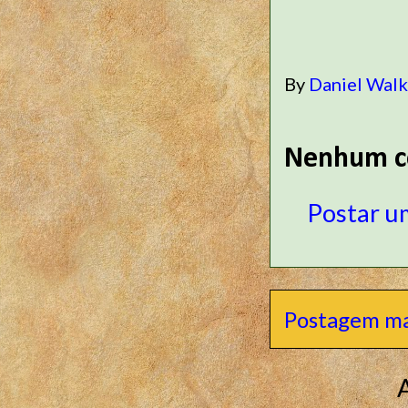
By
Daniel Wal
Nenhum c
Postar u
Postagem ma