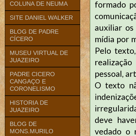
formado p
COLUNA DE NEUMA
comunicaçã
SITE DANIEL WALKER
auxiliar o
BLOG DE PADRE
mídia por 
CÍCERO
Pelo texto
MUSEU VIRTUAL DE
JUAZEIRO
realização
pessoal, ar
PADRE CICERO
CANGAÇO E
O texto nã
CORONELISMO
indenizaçõ
HISTORIA DE
irregularid
JUAZEIRO
deve haver
BLOG DE
vedado o r
MONS.MURILO