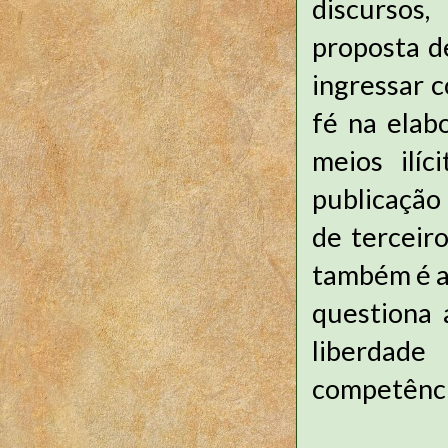
discursos
proposta d
ingressar c
fé na elab
meios ilíc
publicação 
de terceiro
também é a
questiona a
liberdad
competência