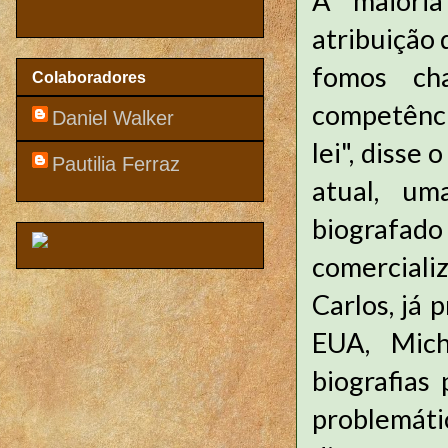
A maioria
atribuição 
fomos ch
Colaboradores
competênci
Daniel Walker
lei", disse
Pautilia Ferraz
atual, um
biografa
comerciali
Carlos, já 
EUA, Mic
biografias
problemá