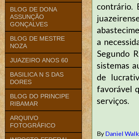
contrário.
BLOG DE DONA
juazeiren
ASSUNÇÃO
GONÇALVES
abastecime
BLOG DE MESTRE
a necessid
NOZA
Segundo R
JUAZEIRO ANOS 60
sistemas a
BASILICA N S DAS
de lucrat
DORES
favorável 
BLOG DO PRINCIPE
serviços.
RIBAMAR
ARQUIVO
FOTOGRÁFICO
By
Daniel Wal