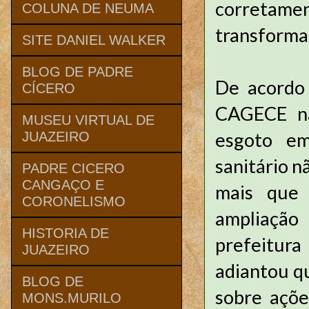
corretam
COLUNA DE NEUMA
transforma
SITE DANIEL WALKER
BLOG DE PADRE
De acordo
CÍCERO
CAGECE nã
MUSEU VIRTUAL DE
esgoto em
JUAZEIRO
sanitário n
PADRE CICERO
CANGAÇO E
mais que 
CORONELISMO
ampliação
HISTORIA DE
prefeitura
JUAZEIRO
adiantou q
BLOG DE
sobre açõe
MONS.MURILO