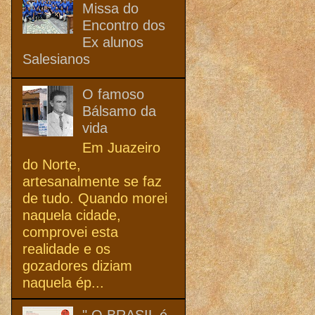
Missa do
Encontro dos
Ex alunos
Salesianos
O famoso
Bálsamo da
vida
Em Juazeiro
do Norte,
artesanalmente se faz
de tudo. Quando morei
naquela cidade,
comprovei esta
realidade e os
gozadores diziam
naquela ép...
" O BRASIL é,