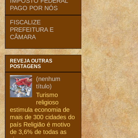
IMPOSTO FEDERAL
PAGO POR NÓS
FISCALIZE
PREFEITURA E
CÂMARA
REVEJA OUTRAS
POSTAGENS
(nenhum
título)
Turismo
religioso
estimula economia de
mais de 300 cidades do
país Religião é motivo
de 3,6% de todas as