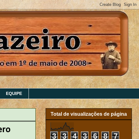
EQUIPE
Total de visualizações de página
ero
3
3
4
3
6
8
7