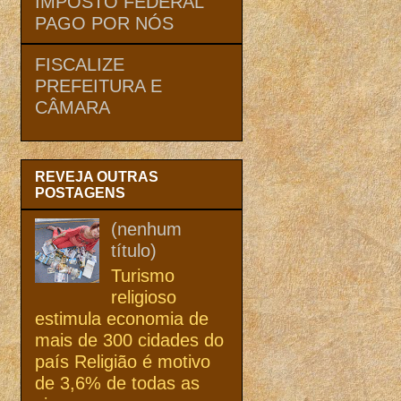
IMPOSTO FEDERAL
PAGO POR NÓS
FISCALIZE
PREFEITURA E
CÂMARA
REVEJA OUTRAS
POSTAGENS
(nenhum
título)
Turismo
religioso
estimula economia de
mais de 300 cidades do
país Religião é motivo
de 3,6% de todas as