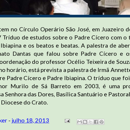
tem no Círculo Operário São José, em Juazeiro d
 Tríduo de estudos sobre o Padre Cícero com o
Ibiapina e os beatos e beatas. A palestra de aber
nato Dantas que falou sobre Padre Cícero e o
coordenação do professor Océlio Teixeira de Souza
o horário, está prevista a palestra de Irmã Annet
re Padre Cícero e Padre Ibiapina. O tríduo que foi
hor Murilo de Sá Barreto em 2003, é uma p
a Senhora das Dores, Basílica Santuário e Pastora
 Diocese do Crato.
ker
-
julho 18, 2013