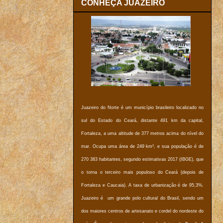
CONHEÇA JUAZEIRO
Juazeiro do Norte é um município brasileiro localizado no
sul do Estado do Ceará, distante 491 km da capital,
Fortaleza, a uma altitude de 377 metros acima do nível do
mar. Ocupa uma área de 249 km², e sua população é de
270 383 habitantes, segundo estimativas 2017 (IBGE), que
o torna o terceiro mais populoso do Ceará (depois de
Fortaleza e Caucaia). A taxa de urbanização é de 95,3%.
Juazeiro é um grande polo cultural do Brasil, sendo um
dos maiores centros de artesanato e cordel do nordeste do