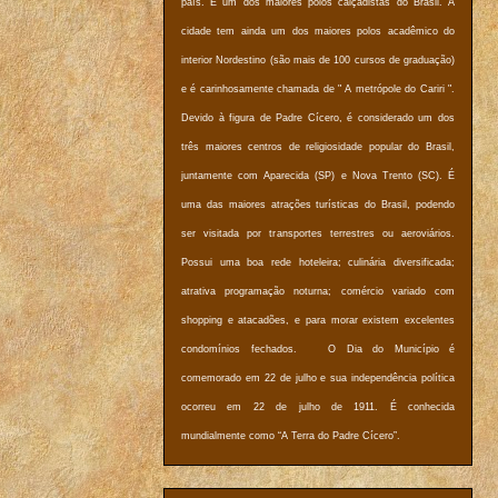
país. É um dos maiores polos calçadistas do Brasil. A
cidade tem ainda um dos maiores polos acadêmico do
interior Nordestino (são mais de 100 cursos de graduação)
e é carinhosamente chamada de " A metrópole do Cariri ".
Devido à figura de Padre Cícero, é considerado um dos
três maiores centros de religiosidade popular do Brasil,
juntamente com Aparecida (SP) e Nova Trento (SC). É
uma das maiores atrações turísticas do Brasil, podendo
ser visitada por transportes terrestres ou aeroviários.
Possui uma boa rede hoteleira; culinária diversificada;
atrativa programação noturna; comércio variado com
shopping e atacadões, e para morar existem excelentes
condomínios fechados. O Dia do Município é
comemorado em 22 de julho e sua independência política
ocorreu em 22 de julho de 1911. É conhecida
mundialmente como “A Terra do Padre Cícero”.