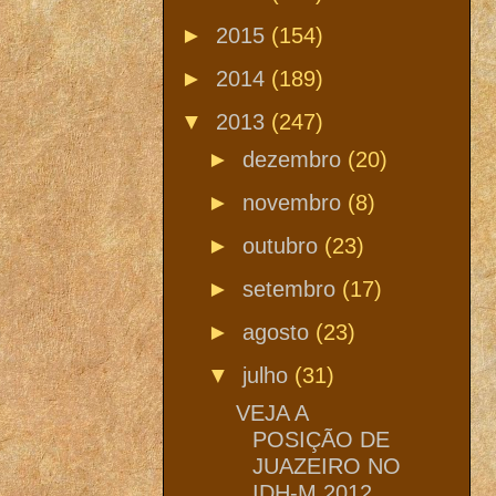
►
2015
(154)
►
2014
(189)
▼
2013
(247)
►
dezembro
(20)
►
novembro
(8)
►
outubro
(23)
►
setembro
(17)
►
agosto
(23)
▼
julho
(31)
VEJA A
POSIÇÃO DE
JUAZEIRO NO
IDH-M 2012,