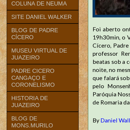
COLUNA DE NEUMA
SITE DANIEL WALKER
Foi aberto on
BLOG DE PADRE
19h30min, o V
CÍCERO
Cícero, Padre 
MUSEU VIRTUAL DE
professor Re
JUAZEIRO
beatas sob a 
noite, no mesm
PADRE CICERO
que falará sob
CANGAÇO E
CORONELISMO
pelo Monsen
Paróquia Noss
HISTORIA DE
de Romaria da
JUAZEIRO
BLOG DE
By
Daniel Wal
MONS.MURILO