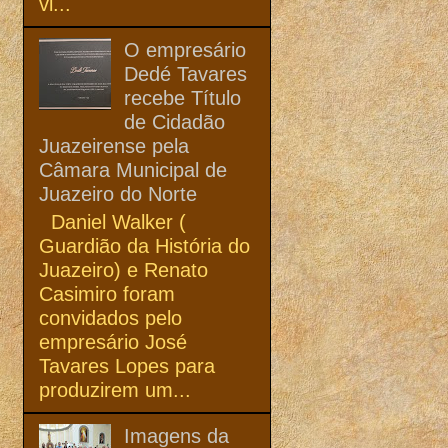
vi...
O empresário
Dedé Tavares
recebe Título
de Cidadão
Juazeirense pela
Câmara Municipal de
Juazeiro do Norte
Daniel Walker (
Guardião da História do
Juazeiro) e Renato
Casimiro foram
convidados pelo
empresário José
Tavares Lopes para
produzirem um...
Imagens da