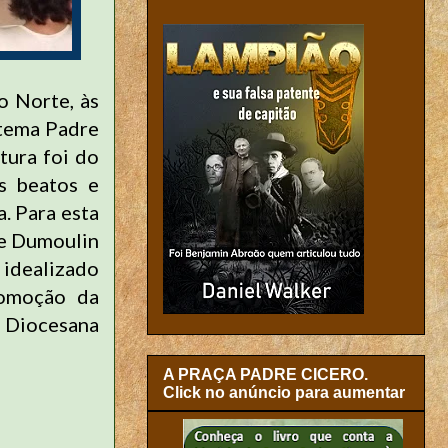
o Norte, às
 tema Padre
tura foi do
s beatos e
. Para esta
te Dumoulin
 idealizado
romoção da
l Diocesana
A PRAÇA PADRE CICERO.
Click no anúncio para aumentar