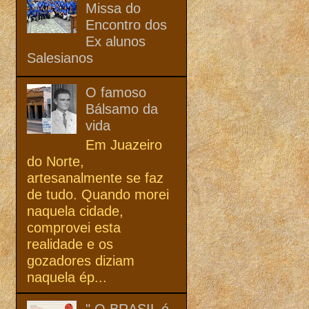
Missa do
Encontro dos
Ex alunos
Salesianos
O famoso
Bálsamo da
vida
Em Juazeiro
do Norte,
artesanalmente se faz
de tudo. Quando morei
naquela cidade,
comprovei esta
realidade e os
gozadores diziam
naquela ép...
" O BRASIL é,