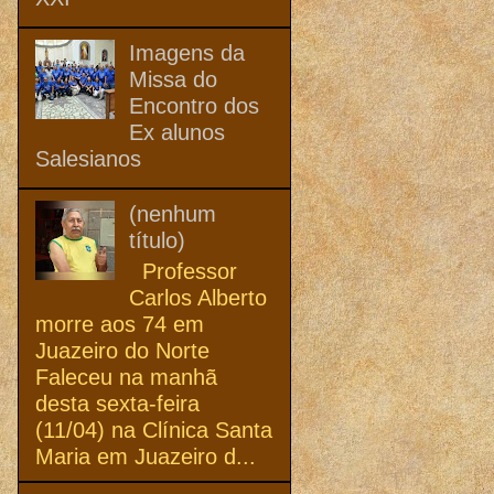
Imagens da
Missa do
Encontro dos
Ex alunos
Salesianos
(nenhum
título)
Professor
Carlos Alberto
morre aos 74 em
Juazeiro do Norte
Faleceu na manhã
desta sexta-feira
(11/04) na Clínica Santa
Maria em Juazeiro d...