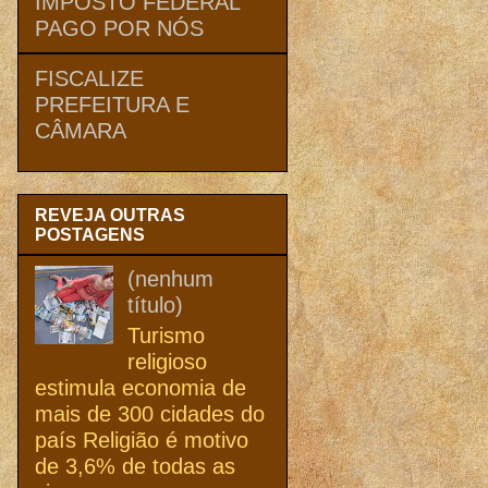
IMPOSTO FEDERAL
PAGO POR NÓS
FISCALIZE
PREFEITURA E
CÂMARA
REVEJA OUTRAS
POSTAGENS
(nenhum
título)
Turismo
religioso
estimula economia de
mais de 300 cidades do
país Religião é motivo
de 3,6% de todas as