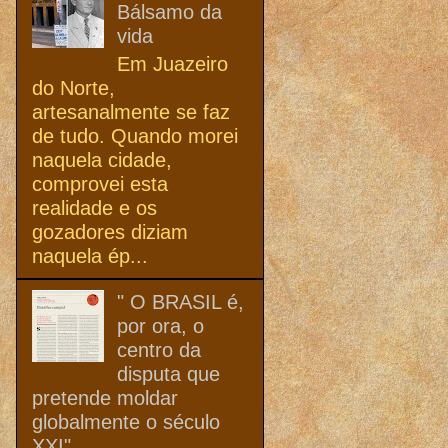
Bálsamo da
vida
Em Juazeiro
do Norte,
artesanalmente se faz
de tudo. Quando morei
naquela cidade,
comprovei esta
realidade e os
gozadores diziam
naquela ép...
" O BRASIL é,
por ora, o
centro da
disputa que
pretende moldar
globalmente o século
XXI"