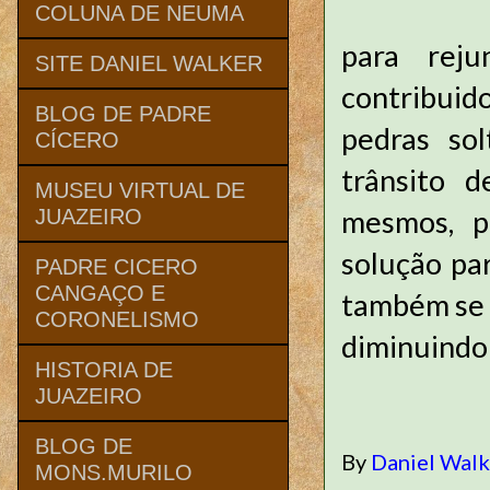
COLUNA DE NEUMA
para reju
SITE DANIEL WALKER
contribuido
BLOG DE PADRE
pedras so
CÍCERO
trânsito 
MUSEU VIRTUAL DE
mesmos, p
JUAZEIRO
solução pa
PADRE CICERO
CANGAÇO E
também se n
CORONELISMO
diminuindo 
HISTORIA DE
JUAZEIRO
BLOG DE
By
Daniel Wal
MONS.MURILO