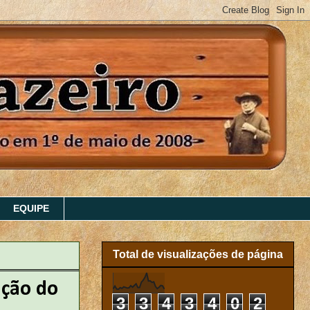
EQUIPE
Total de visualizações de página
ação do
3
3
4
3
4
0
2