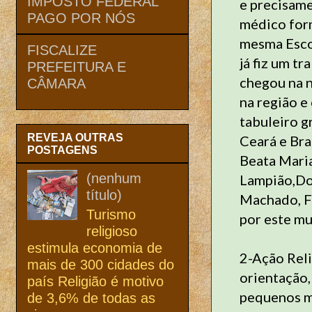
IMPOSTO FEDERAL
e precisame
PAGO POR NÓS
médico form
mesma Esco
FISCALIZE
já fiz um t
PREFEITURA E
chegou na n
CÂMARA
na região 
tabuleiro 
REVEJA OUTRAS
Ceará e Bra
POSTAGENS
Beata Mari
(nenhum
Lampião,Do
título)
Machado, Fr
Turismo
por este mu
religioso
estimula economia de
2-Ação Reli
mais de 300 cidades do
orientação,
país Religião é motivo
pequenos mi
de 3,6% de todas as