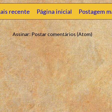
ais recente
Página inicial
Postagem ma
Assinar:
Postar comentários (Atom)