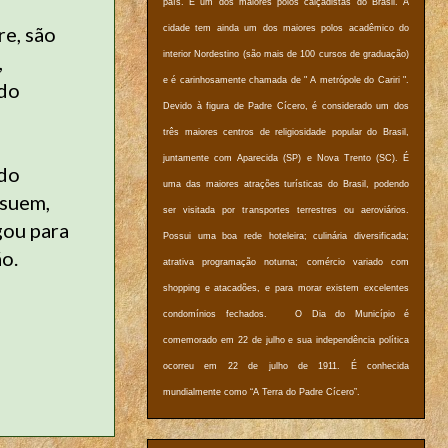
país. É um dos maiores polos calçadistas do Brasil. A
re, são
cidade tem ainda um dos maiores polos acadêmico do
interior Nordestino (são mais de 100 cursos de graduação)
,
e é carinhosamente chamada de " A metrópole do Cariri ".
 do
Devido à figura de Padre Cícero, é considerado um dos
três maiores centros de religiosidade popular do Brasil,
juntamente com Aparecida (SP) e Nova Trento (SC). É
ndo
uma das maiores atrações turísticas do Brasil, podendo
ssuem,
ser visitada por transportes terrestres ou aeroviários.
gou para
Possui uma boa rede hoteleira; culinária diversificada;
o.
atrativa programação noturna; comércio variado com
shopping e atacadões, e para morar existem excelentes
condomínios fechados. O Dia do Município é
comemorado em 22 de julho e sua independência política
ocorreu em 22 de julho de 1911. É conhecida
mundialmente como “A Terra do Padre Cícero”.