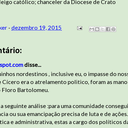
leigo católico; chanceler da Diocese de Crato
ker
-
dezembro 19, 2015
tário:
gspot.com
disse...
nhos nordestinos , inclusive eu, o impasse do noss
 Cícero era o atrelamento politico, foram as man
o Floro Bartolomeu.
z a seguinte análise :para uma comunidade consegui
ia ou sua emancipação precisa de luta e de ações.
tica e administrativa, estas a cargo dos políticos 