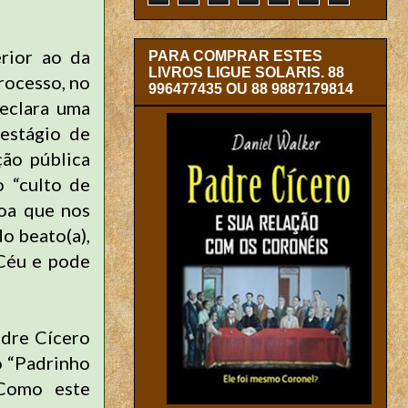
rior ao da
PARA COMPRAR ESTES
LIVROS LIGUE SOLARIS. 88
rocesso, no
996477435 OU 88 9887179814
declara uma
 estágio de
ção pública
o “culto de
soa que nos
do beato(a),
 Céu e pode
adre Cícero
o “Padrinho
 Como este