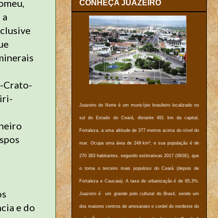
lomeu,
CONHEÇA JUAZEIRO
 a
clusive
que
minerais
-Crato-
ri-
Juazeiro do Norte é um município brasileiro localizado no
sul do Estado do Ceará, distante 491 km da capital,
heiro
Fortaleza, a uma altitude de 377 metros acima do nível do
ispos
mar. Ocupa uma área de 249 km², e sua população é de
270 383 habitantes, segundo estimativas 2017 (IBGE), que
o torna o terceiro mais populoso do Ceará (depois de
Fortaleza e Caucaia). A taxa de urbanização é de 95,3%.
os
Juazeiro é um grande polo cultural do Brasil, sendo um
cia e do
dos maiores centros de artesanato e cordel do nordeste do