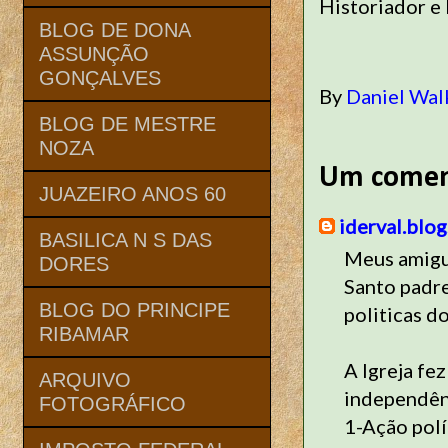
Historiador e 
BLOG DE DONA
ASSUNÇÃO
GONÇALVES
By
Daniel Wal
BLOG DE MESTRE
NOZA
Um comen
JUAZEIRO ANOS 60
iderval.blo
BASILICA N S DAS
Meus amigui
DORES
Santo padre
BLOG DO PRINCIPE
politicas d
RIBAMAR
A Igreja fe
ARQUIVO
independênc
FOTOGRÁFICO
1-Ação polí