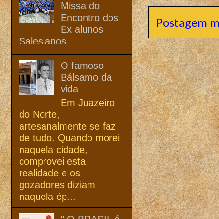
Missa do
Encontro dos
Postagem m
Ex alunos
Salesianos
O famoso
Bálsamo da
vida
Em Juazeiro
do Norte,
artesanalmente se faz
de tudo. Quando morei
naquela cidade,
comprovei esta
realidade e os
gozadores diziam
naquela ép...
" O BRASIL é,