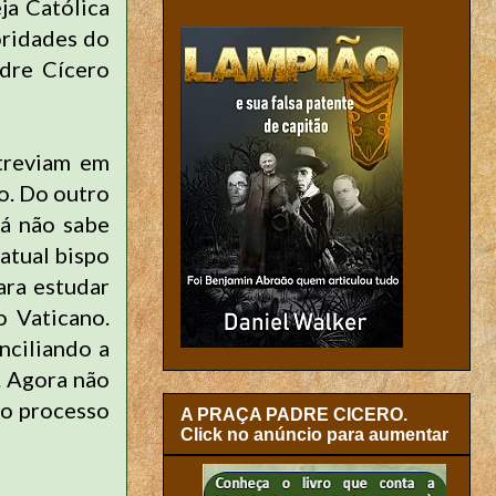
ja Católica
oridades do
adre Cícero
atreviam em
o. Do outro
á não sabe
atual bispo
ra estudar
 Vaticano.
nciliando a
. Agora não
 o processo
A PRAÇA PADRE CICERO.
Click no anúncio para aumentar