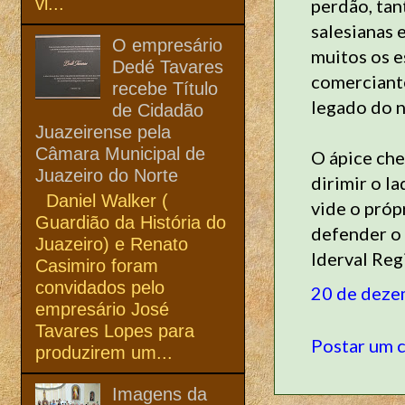
vi...
perdão, tan
salesianas 
O empresário
muitos os es
Dedé Tavares
comerciantes
recebe Título
legado do n
de Cidadão
Juazeirense pela
Câmara Municipal de
O ápice che
Juazeiro do Norte
dirimir o l
Daniel Walker (
vide o próp
Guardião da História do
defender o 
Juazeiro) e Renato
Iderval Reg
Casimiro foram
convidados pelo
20 de deze
empresário José
Tavares Lopes para
Postar um 
produzirem um...
Imagens da