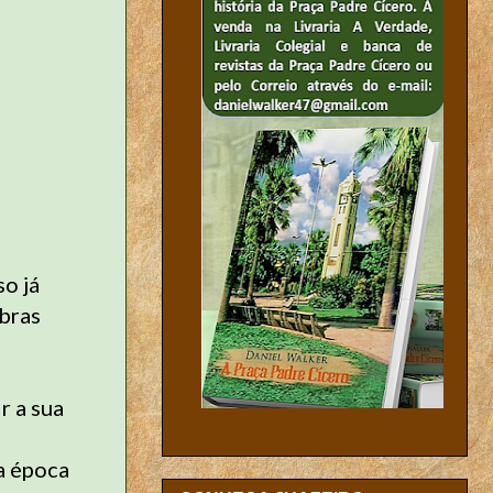
o já
obras
r a sua
da época