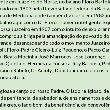
nte em Juazeiro do Norte, do baiano Floro Barto
ado em 1903 pela Universidade federal da Bahia,
la de Medicina onde também fiz curso em 1982,in
rabalho aqui com o Dr Floro , homem inteligente e 
ossa Juazeiro em 1907 com o intuito de explorar 
e comprou a briga pela emancipação do povoado do
grande, desencadeando todo o movimento Juazeiro
sil. Floro-Padre Cícero-Luiz Pequeno, o Pacto Cari
a- Beata Mocinha-José Marrocos, Jose Lourenço,
m Quintino, Hermes da Fonseca, Ruy Barbosa, Pin
anco Rabelo, Dr Acioly , Dom Joaquim e outros b
ndão afora.
giosa a cargo do nosso Padre. O lado religioso, de
 de penitencia, de sabedoria, de ensinamentos e d
lagres, o lado bom, da beneficência, da benevolên