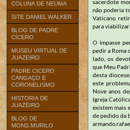
sacerdote mor
COLUNA DE NEUMA
não poderia to
SITE DANIEL WALKER
Vaticano reti
para viabiliza
BLOG DE PADRE
CÍCERO
O impasse per
pedir a Roma 
MUSEU VIRTUAL DE
JUAZEIRO
lado, os dev
que Meu Padri
PADRE CICERO
desta dioces
CANGAÇO E
este problem
CORONELISMO
Nove anos dep
HISTORIA DE
Igreja Católic
JUAZEIRO
existem mais 
de pedido da b
BLOG DE
armando.rafae
MONS.MURILO