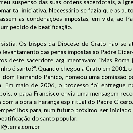
reu suspenso das suas ordens sacerdotais, a Igre
mar tal iniciativa. Necessário se fazia que as aut
rassem as condenações impostas, em vida, ao P
r um pedido de beatificação.
sistia. Os bispos da Diocese de Crato não se 
o levantamento das penas impostas ao Padre Cícer
otos deste sacerdote argumentavam: “Mas Roma j
nho é santo?”. Quando chegou a Crato em 2001, o 
e, dom Fernando Panico, nomeou uma comissão pa
a. Em maio de 2006, o processo foi entregue no
ois, o papa Francisco envia uma mensagem reco
a com a obra e herança espiritual do Padre Cícero
empecilhos para, num futuro próximo, ser iniciado
eatificação do santo popular.
l@terra.com.br