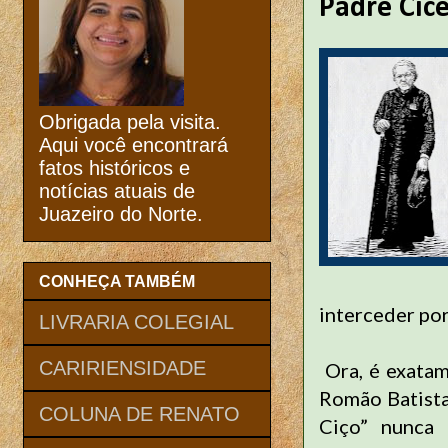
Padre Cíc
Obrigada pela visita.
Aqui você encontrará
fatos históricos e
notícias atuais de
Juazeiro do Norte.
CONHEÇA TAMBÉM
interceder po
LIVRARIA COLEGIAL
CARIRIENSIDADE
Ora, é exatam
Romão Batista
COLUNA DE RENATO
Ciço” nunca 