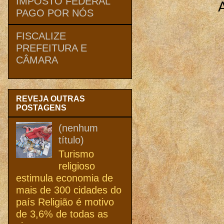
IMPOSTO FEDERAL
PAGO POR NÓS
FISCALIZE
PREFEITURA E
CÂMARA
REVEJA OUTRAS
POSTAGENS
(nenhum
título)
Turismo
religioso
estimula economia de
mais de 300 cidades do
país Religião é motivo
de 3,6% de todas as