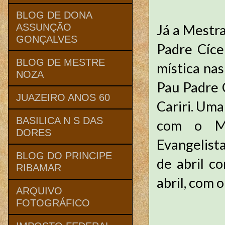
BLOG DE DONA
Já a Mestr
ASSUNÇÃO
GONÇALVES
Padre Cíce
BLOG DE MESTRE
mística na
NOZA
Pau Padre C
JUAZEIRO ANOS 60
Cariri. Uma
BASILICA N S DAS
com o Me
DORES
Evangelista
BLOG DO PRINCIPE
de abril c
RIBAMAR
abril, com 
ARQUIVO
FOTOGRÁFICO