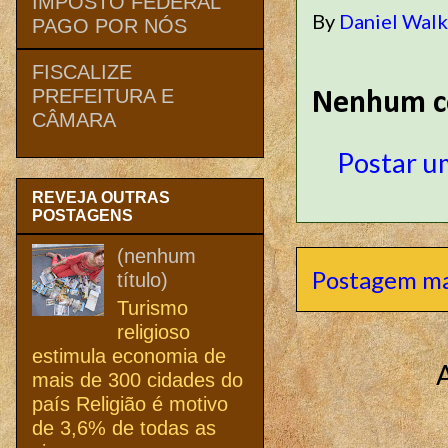
IMPOSTO FEDERAL
By
Daniel Wal
PAGO POR NÓS
FISCALIZE
PREFEITURA E
Nenhum c
CÂMARA
Postar u
REVEJA OUTRAS
POSTAGENS
(nenhum
Postagem ma
título)
Turismo
religioso
estimula economia de
mais de 300 cidades do
país Religião é motivo
de 3,6% de todas as