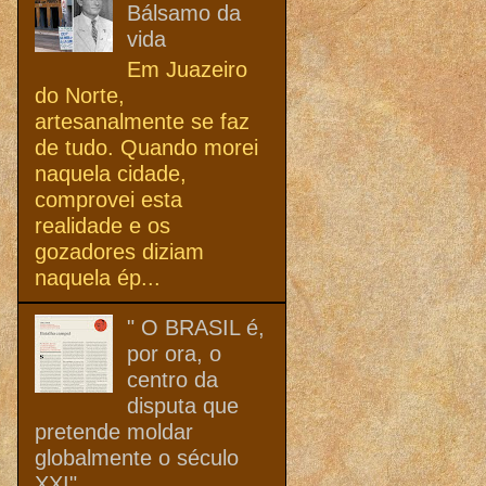
Bálsamo da
vida
Em Juazeiro
do Norte,
artesanalmente se faz
de tudo. Quando morei
naquela cidade,
comprovei esta
realidade e os
gozadores diziam
naquela ép...
" O BRASIL é,
por ora, o
centro da
disputa que
pretende moldar
globalmente o século
XXI"