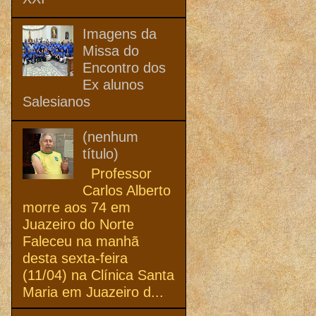
Imagens da
Missa do
Encontro dos
Ex alunos
Salesianos
(nenhum
título)
Professor
Carlos Alberto
morre aos 74 em
Juazeiro do Norte
Faleceu na manhã
desta sexta-feira
(11/04) na Clínica Santa
Maria em Juazeiro d...