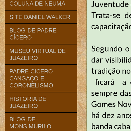
Juventude e
COLUNA DE NEUMA
Trata-se 
SITE DANIEL WALKER
capacitação
BLOG DE PADRE
CÍCERO
Segundo o 
MUSEU VIRTUAL DE
dar visibil
JUAZEIRO
tradição no
PADRE CICERO
CANGAÇO E
ficará a 
CORONELISMO
sempre das
HISTORIA DE
Gomes Nova
JUAZEIRO
há dez anos
BLOG DE
banda caba
MONS.MURILO