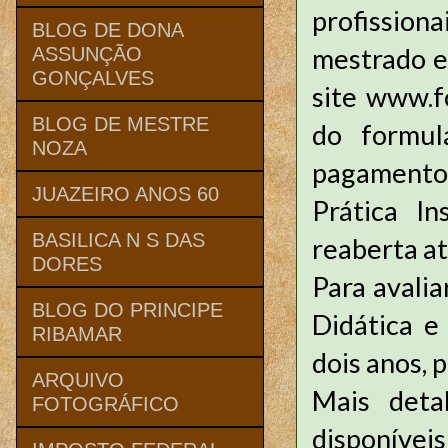
profissiona
BLOG DE DONA
mestrado e
ASSUNÇÃO
GONÇALVES
site www.f
BLOG DE MESTRE
do formul
NOZA
pagamento 
JUAZEIRO ANOS 60
Prática I
BASILICA N S DAS
reaberta at
DORES
Para avalia
BLOG DO PRINCIPE
Didática e 
RIBAMAR
dois anos, 
ARQUIVO
Mais deta
FOTOGRÁFICO
disponíveis