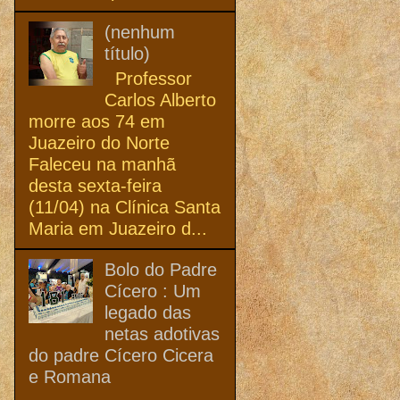
(nenhum
título)
Professor
Carlos Alberto
morre aos 74 em
Juazeiro do Norte
Faleceu na manhã
desta sexta-feira
(11/04) na Clínica Santa
Maria em Juazeiro d...
Bolo do Padre
Cícero : Um
legado das
netas adotivas
do padre Cícero Cicera
e Romana