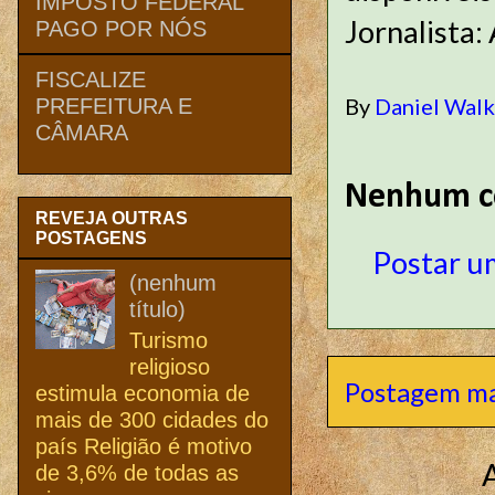
IMPOSTO FEDERAL
Jornalista:
PAGO POR NÓS
FISCALIZE
By
Daniel Wal
PREFEITURA E
CÂMARA
Nenhum c
REVEJA OUTRAS
POSTAGENS
Postar u
(nenhum
título)
Turismo
religioso
Postagem ma
estimula economia de
mais de 300 cidades do
país Religião é motivo
de 3,6% de todas as