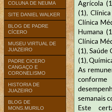
Agrícola (
COLUNA DE NEUMA
(1), Clínic
SITE DANIEL WALKER
Clínica Mé
BLOG DE PADRE
Humana (1)
CÍCERO
Clínica Méd
MUSEU VIRTUAL DE
(1), Saúde 
JUAZEIRO
(1), Química
PADRE CICERO
CANGAÇO E
As remuner
CORONELISMO
conforme
HISTORIA DE
desempenh
JUAZEIRO
semanais c
BLOG DE
Este cer
MONS.MURILO