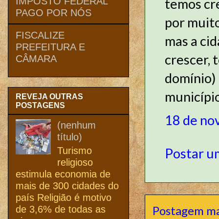
temos cr
IMPOSTO FEDERAL
PAGO POR NÓS
por muito
FISCALIZE
mas a ci
PREFEITURA E
crescer, 
CÂMARA
domínio) 
municípi
REVEJA OUTRAS
POSTAGENS
18 de no
(nenhum
título)
Turismo
Postar u
religioso
estimula economia de
mais de 300 cidades do
país Religião é motivo
Postagem ma
de 3,6% de todas as