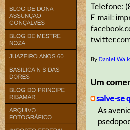
Telefone: 
BLOG DE DONA
E-mail: imp
ASSUNÇÃO
GONÇALVES
faceb
BLOG DE MESTRE
twitter.co
NOZA
JUAZEIRO ANOS 60
By
Daniel Wal
BASILICA N S DAS
DORES
Um comen
BLOG DO PRINCIPE
salve-se
RIBAMAR
As aveni
ARQUIVO
FOTOGRÁFICO
psedopode