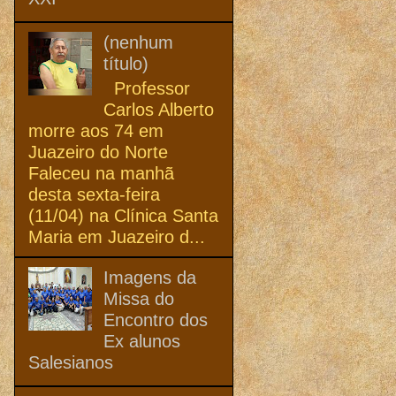
(nenhum
título)
Professor
Carlos Alberto
morre aos 74 em
Juazeiro do Norte
Faleceu na manhã
desta sexta-feira
(11/04) na Clínica Santa
Maria em Juazeiro d...
Imagens da
Missa do
Encontro dos
Ex alunos
Salesianos