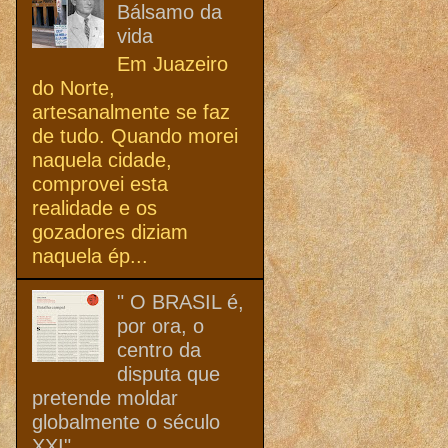
Bálsamo da
vida
Em Juazeiro
do Norte,
artesanalmente se faz
de tudo. Quando morei
naquela cidade,
comprovei esta
realidade e os
gozadores diziam
naquela ép...
" O BRASIL é,
por ora, o
centro da
disputa que
pretende moldar
globalmente o século
XXI"