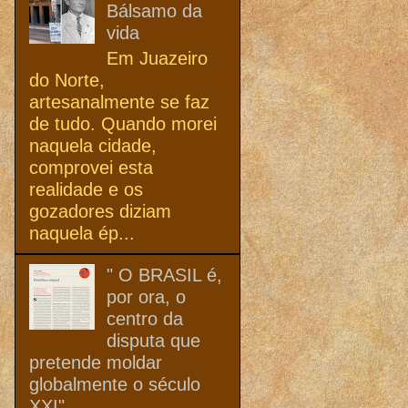
Bálsamo da
vida
Em Juazeiro
do Norte,
artesanalmente se faz
de tudo. Quando morei
naquela cidade,
comprovei esta
realidade e os
gozadores diziam
naquela ép...
" O BRASIL é,
por ora, o
centro da
disputa que
pretende moldar
globalmente o século
XXI"