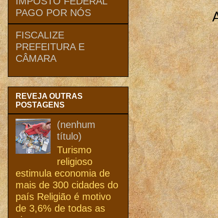
IMPOSTO FEDERAL
PAGO POR NÓS
FISCALIZE
PREFEITURA E
CÂMARA
REVEJA OUTRAS
POSTAGENS
(nenhum
título)
Turismo
religioso
estimula economia de
mais de 300 cidades do
país Religião é motivo
de 3,6% de todas as