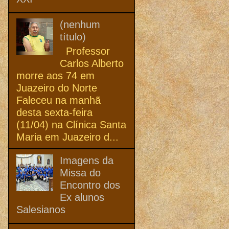
(nenhum
título)
Professor
Carlos Alberto
morre aos 74 em
Juazeiro do Norte
Faleceu na manhã
desta sexta-feira
(11/04) na Clínica Santa
Maria em Juazeiro d...
Imagens da
Missa do
Encontro dos
Ex alunos
Salesianos