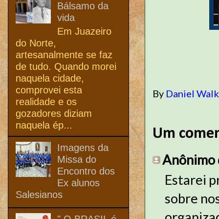
Bálsamo da
vida
Em Juazeiro
do Norte,
artesanalmente se faz
de tudo. Quando morei
naquela cidade,
comprovei esta
By
Daniel Wal
realidade e os
gozadores diziam
naquela ép...
Um comen
Imagens da
Anônimo d
Missa do
Encontro dos
Estarei p
Ex alunos
Salesianos
sobre nos
organizad
" O BRASIL é,