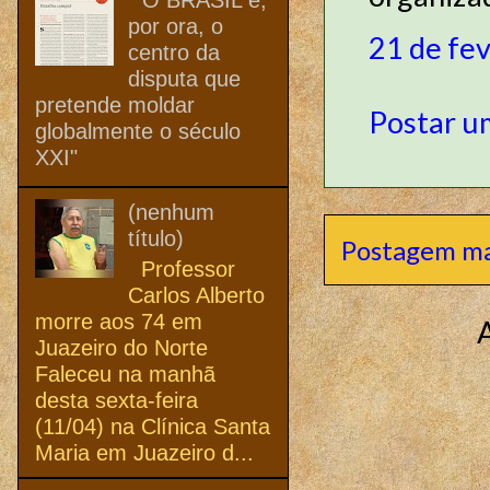
por ora, o
21 de fe
centro da
disputa que
pretende moldar
Postar u
globalmente o século
XXI"
(nenhum
título)
Postagem ma
Professor
Carlos Alberto
morre aos 74 em
Juazeiro do Norte
Faleceu na manhã
desta sexta-feira
(11/04) na Clínica Santa
Maria em Juazeiro d...