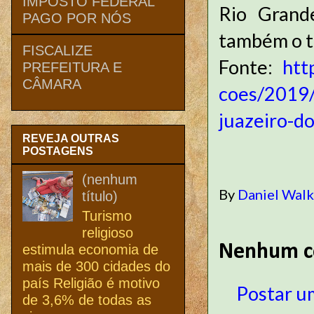
IMPOSTO FEDERAL
Rio Grand
PAGO POR NÓS
também o te
FISCALIZE
Fonte:
htt
PREFEITURA E
CÂMARA
coes/2019/
juazeiro-d
REVEJA OUTRAS
POSTAGENS
(nenhum
By
Daniel Wal
título)
Turismo
religioso
Nenhum c
estimula economia de
mais de 300 cidades do
país Religião é motivo
Postar u
de 3,6% de todas as