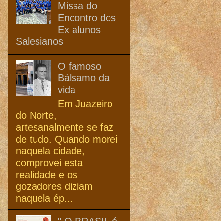
Missa do
Encontro dos
Ex alunos
Salesianos
O famoso
Bálsamo da
vida
Em Juazeiro
do Norte,
artesanalmente se faz
de tudo. Quando morei
naquela cidade,
comprovei esta
realidade e os
gozadores diziam
naquela ép...
" O BRASIL é,