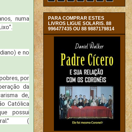
anos, numa
PARA COMPRAR ESTES
LIVROS LIGUE SOLARIS. 88
ixo”.
996477435 OU 88 9887179814
diano) e no
 pobres, por
peração da
arisma de,
ão Católica
que possui
ederal." (