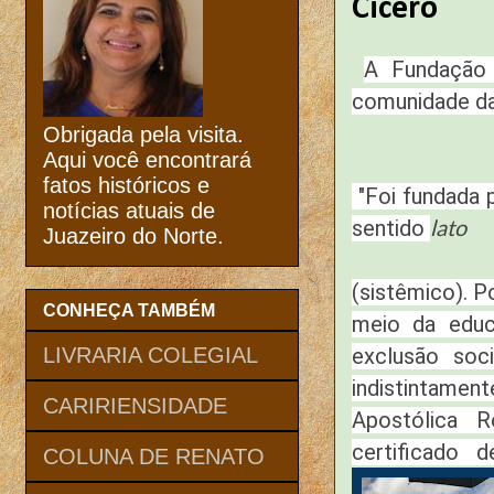
Cicero
A Fundação 
comunidade da
Obrigada pela visita.
Aqui você encontrará
fatos históricos e
"Foi fundada p
notícias atuais de
lato
sentido
Juazeiro do Norte.
(sistêmico). P
CONHEÇA TAMBÉM
meio da educ
exclusão soc
LIVRARIA COLEGIAL
indistintamen
CARIRIENSIDADE
Apostólica R
certificado 
COLUNA DE RENATO