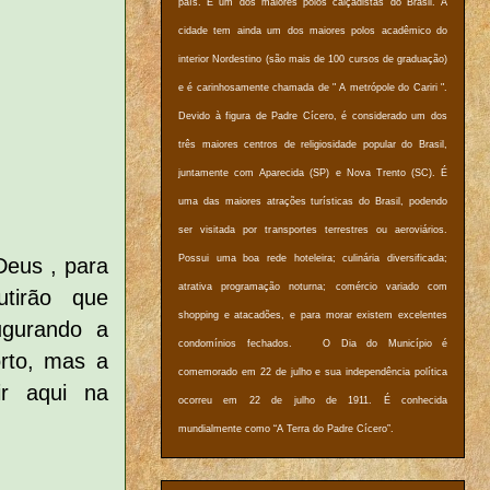
país. É um dos maiores polos calçadistas do Brasil. A
cidade tem ainda um dos maiores polos acadêmico do
interior Nordestino (são mais de 100 cursos de graduação)
e é carinhosamente chamada de " A metrópole do Cariri ".
Devido à figura de Padre Cícero, é considerado um dos
três maiores centros de religiosidade popular do Brasil,
juntamente com Aparecida (SP) e Nova Trento (SC). É
uma das maiores atrações turísticas do Brasil, podendo
ser visitada por transportes terrestres ou aeroviários.
Possui uma boa rede hoteleira; culinária diversificada;
Deus , para
atrativa programação noturna; comércio variado com
tirão que
shopping e atacadões, e para morar existem excelentes
ugurando a
condomínios fechados. O Dia do Município é
rto, mas a
comemorado em 22 de julho e sua independência política
ir aqui na
ocorreu em 22 de julho de 1911. É conhecida
mundialmente como “A Terra do Padre Cícero”.