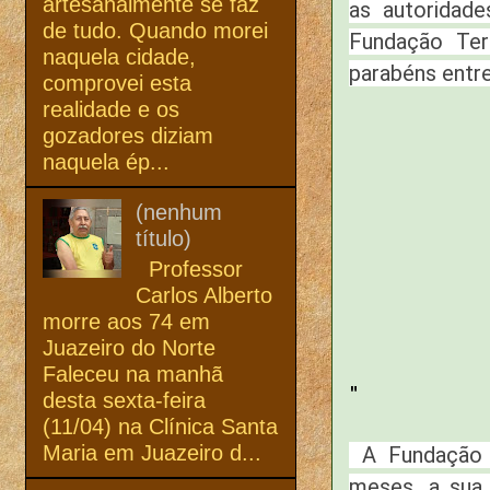
artesanalmente se faz
as autoridad
de tudo. Quando morei
Fundação Ter
naquela cidade,
parabéns entr
comprovei esta
realidade e os
gozadores diziam
naquela ép...
(nenhum
título)
Professor
Carlos Alberto
morre aos 74 em
Juazeiro do Norte
Faleceu na manhã
"
desta sexta-feira
(11/04) na Clínica Santa
Maria em Juazeiro d...
A Fundação T
meses, a sua