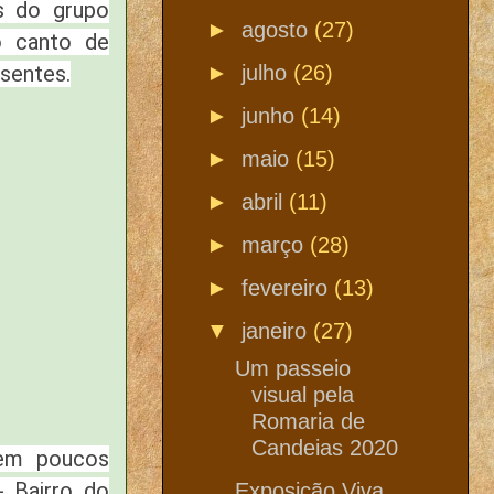
s do grupo
►
agosto
(27)
o canto de
►
julho
(26)
sentes.
►
junho
(14)
►
maio
(15)
►
abril
(11)
►
março
(28)
►
fevereiro
(13)
▼
janeiro
(27)
Um passeio
visual pela
Romaria de
Candeias 2020
 em poucos
 Bairro do
Exposição Viva