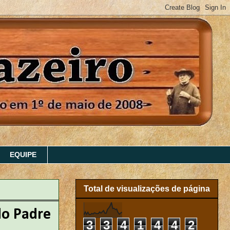
EQUIPE
Total de visualizações de página
do Padre
3
3
4
1
4
4
2