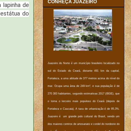
CONHEÇA JUAZEIRO
 lapinha de
 estátua do
Juazeiro do Norte é um município brasileiro localizado no
sul do Estado do Ceará, distante 491 km da capital,
Fortaleza, a uma altitude de 377 metros acima do nível do
mar. Ocupa uma área de 249 km², e sua população é de
270 383 habitantes, segundo estimativas 2017 (IBGE), que
o torna o terceiro mais populoso do Ceará (depois de
Fortaleza e Caucaia). A taxa de urbanização é de 95,3%.
Juazeiro é um grande polo cultural do Brasil, sendo um
dos maiores centros de artesanato e cordel do nordeste do