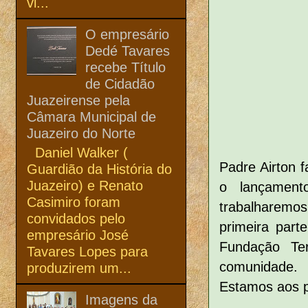
vi...
O empresário
Dedé Tavares
recebe Título
de Cidadão
Juazeirense pela
Câmara Municipal de
Juazeiro do Norte
Daniel Walker (
Padre Airton 
Guardião da História do
Juazeiro) e Renato
o lançament
Casimiro foram
trabalharemo
convidados pelo
primeira par
empresário José
Fundação Ter
Tavares Lopes para
comunidade.
produzirem um...
Estamos aos p
Imagens da