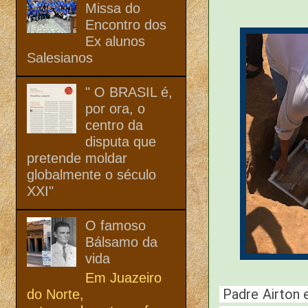
Missa do
Encontro dos
Ex alunos
Salesianos
" O BRASIL é,
por ora, o
centro da
disputa que
pretende moldar
globalmente o século
XXI"
O famoso
Bálsamo da
vida
Em Juazeiro
Padre Airton e
do Norte,