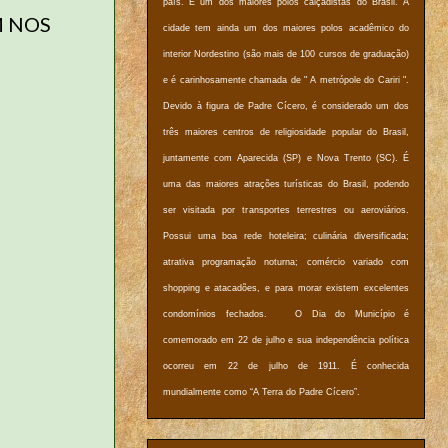
país. É um dos maiores polos calçadistas do Brasil. A
M NOS
cidade tem ainda um dos maiores polos acadêmico do
interior Nordestino (são mais de 100 cursos de graduação)
e é carinhosamente chamada de " A metrópole do Cariri ".
Devido à figura de Padre Cícero, é considerado um dos
três maiores centros de religiosidade popular do Brasil,
juntamente com Aparecida (SP) e Nova Trento (SC). É
uma das maiores atrações turísticas do Brasil, podendo
ser visitada por transportes terrestres ou aeroviários.
Possui uma boa rede hoteleira; culinária diversificada;
atrativa programação noturna; comércio variado com
shopping e atacadões, e para morar existem excelentes
condomínios fechados. O Dia do Município é
comemorado em 22 de julho e sua independência política
ocorreu em 22 de julho de 1911. É conhecida
mundialmente como “A Terra do Padre Cícero”.