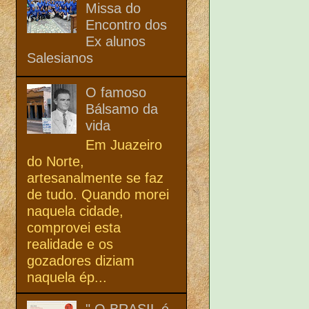
Missa do
Encontro dos
Ex alunos
Salesianos
O famoso
Bálsamo da
vida
Em Juazeiro
do Norte,
artesanalmente se faz
de tudo. Quando morei
naquela cidade,
comprovei esta
realidade e os
gozadores diziam
naquela ép...
" O BRASIL é,