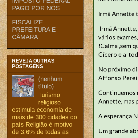
IMPOSTO FEDERAL
PAGO POR NÓS
Irmã Annette t
FISCALIZE
Irmã Annette, 
PREFEITURA E
vários exames
CÂMARA
!Calma ,sem q
Cícero e a to
REVEJA OUTRAS
POSTAGENS
No próximo di
Affonso Perei
(nenhum
título)
Continuemos no
Turismo
Annette, mas 
religioso
estimula economia de
A esperança N
mais de 300 cidades do
país Religião é motivo
Um grande abr
de 3,6% de todas as