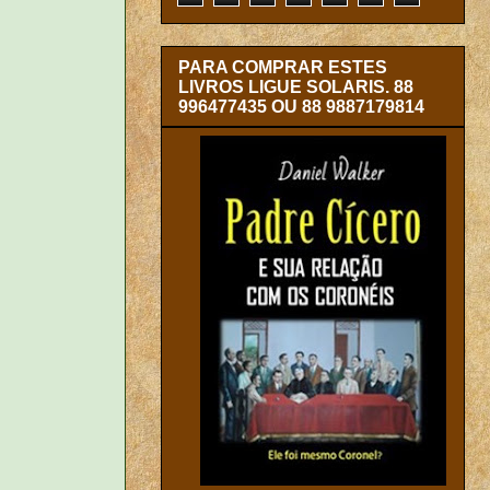
PARA COMPRAR ESTES
LIVROS LIGUE SOLARIS. 88
996477435 OU 88 9887179814