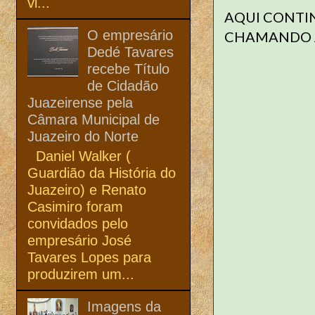
vi...
AQUI CONTI
O empresário
CHAMANDO A
Dedé Tavares
recebe Título
de Cidadão
Juazeirense pela
Câmara Municipal de
Juazeiro do Norte
Daniel Walker (
Guardião da História do
Juazeiro) e Renato
Casimiro foram
convidados pelo
empresário José
Tavares Lopes para
produzirem um...
Imagens da