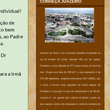
CONHEÇA JUAZEIRO
ndividual!
ação de
ito bem
, ao Padre
a.
Juazeiro do Norte é um município brasileiro localizado no
 Dr
sul do Estado do Ceará, distante 491 km da capital,
Fortaleza, a uma altitude de 377 metros acima do nível do
ara a Irmã
mar. Ocupa uma área de 249 km², e sua população é de
270 383 habitantes, segundo estimativas 2017 (IBGE), que
o torna o terceiro mais populoso do Ceará (depois de
Fortaleza e Caucaia). A taxa de urbanização é de 95,3%.
Juazeiro é um grande polo cultural do Brasil, sendo um
dos maiores centros de artesanato e cordel do nordeste do