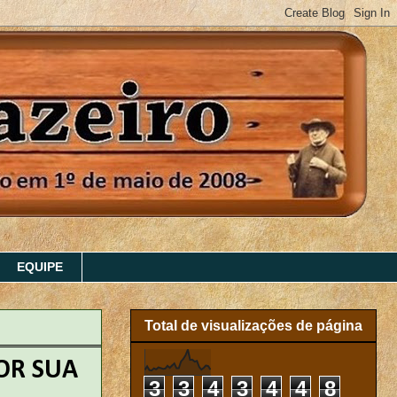
EQUIPE
Total de visualizações de página
OR SUA
3
3
4
3
4
4
8