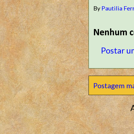
By
Pautilia Fer
Nenhum c
Postar u
Postagem ma