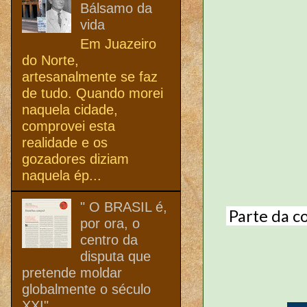
Bálsamo da
vida
Em Juazeiro
do Norte,
artesanalmente se faz
de tudo. Quando morei
naquela cidade,
comprovei esta
realidade e os
gozadores diziam
naquela ép...
" O BRASIL é,
 Parte da construção da Igreja de Bom Jesus do Horto, depois 
por ora, o
centro da
disputa que
pretende moldar
globalmente o século
XXI"