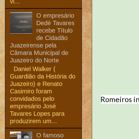
vi...
O empresário
Dedé Tavares
recebe Título
de Cidadão
Juazeirense pela
Câmara Municipal de
Juazeiro do Norte
Daniel Walker (
Guardião da História do
Juazeiro) e Renato
Casimiro foram
Romeiros ins
convidados pelo
empresário José
Tavares Lopes para
produzirem um...
O famoso