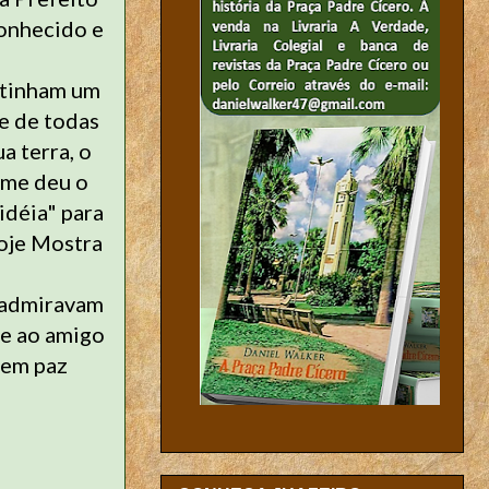
onhecido e
, tinham um
e de todas
a terra, o
 me deu o
idéia" para
hoje Mostra
e admiravam
 e ao amigo
 em paz