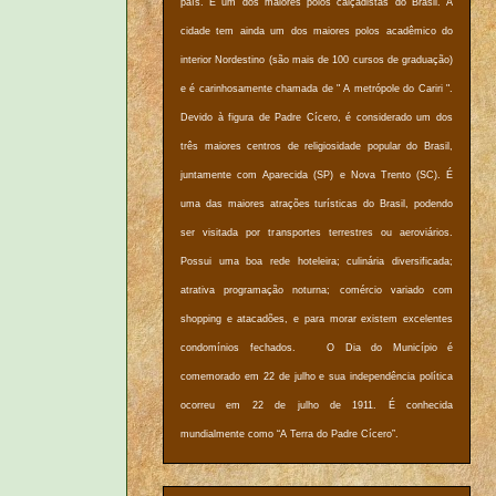
país. É um dos maiores polos calçadistas do Brasil. A
cidade tem ainda um dos maiores polos acadêmico do
interior Nordestino (são mais de 100 cursos de graduação)
e é carinhosamente chamada de " A metrópole do Cariri ".
Devido à figura de Padre Cícero, é considerado um dos
três maiores centros de religiosidade popular do Brasil,
juntamente com Aparecida (SP) e Nova Trento (SC). É
uma das maiores atrações turísticas do Brasil, podendo
ser visitada por transportes terrestres ou aeroviários.
Possui uma boa rede hoteleira; culinária diversificada;
atrativa programação noturna; comércio variado com
shopping e atacadões, e para morar existem excelentes
condomínios fechados. O Dia do Município é
comemorado em 22 de julho e sua independência política
ocorreu em 22 de julho de 1911. É conhecida
mundialmente como “A Terra do Padre Cícero”.