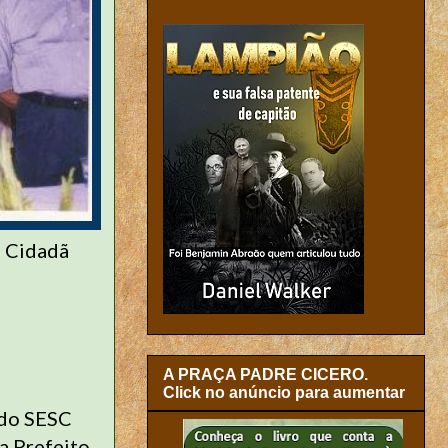
e Cidadã
A PRAÇA PADRE CICERO.
Click no anúncio para aumentar
 do SESC
a Prefeito