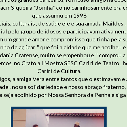
cir Siqueira "Joinha" como carinhosamente era c
que assumiu em 1998
iais, culturais , de saúde ele e sua amada Maildes 
ial pelo grupo de idosos e participavam ativament
m um grande amor e compromisso que tinha pela su
nho de açúcar " que foi a cidade que me acolheu e
adania Cratense, muito se empenhou e " comprou a 
emos no Crato a I Mostra SESC Cariri de Teatro , 
Cariri de Cultura.
migos, a amiga Vera entre tantos que o estimavam 
ade , nossa solidariedade e nosso abraço fraterno,
 seja acolhido por Nossa Senhora da Penha e siga