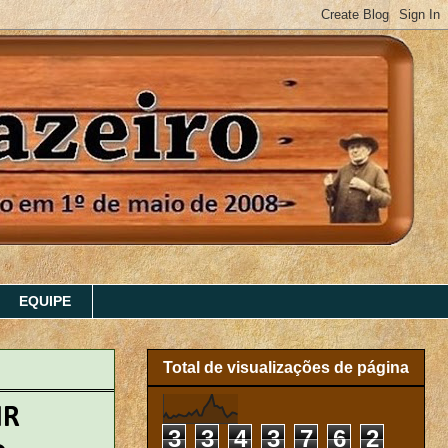
EQUIPE
Total de visualizações de página
IR
3
3
4
3
7
6
2