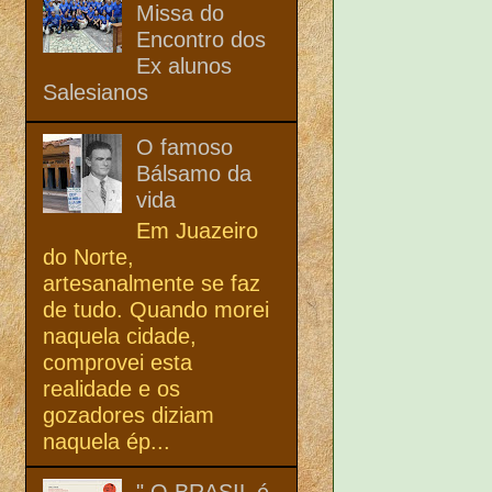
Missa do
Encontro dos
Ex alunos
Salesianos
O famoso
Bálsamo da
vida
Em Juazeiro
do Norte,
artesanalmente se faz
de tudo. Quando morei
naquela cidade,
comprovei esta
realidade e os
gozadores diziam
naquela ép...
" O BRASIL é,