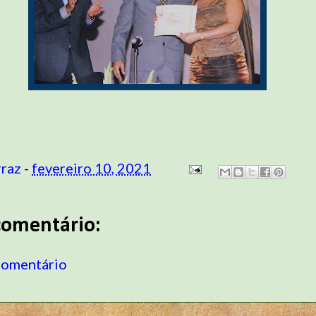
rraz
-
fevereiro 10, 2021
omentário:
comentário