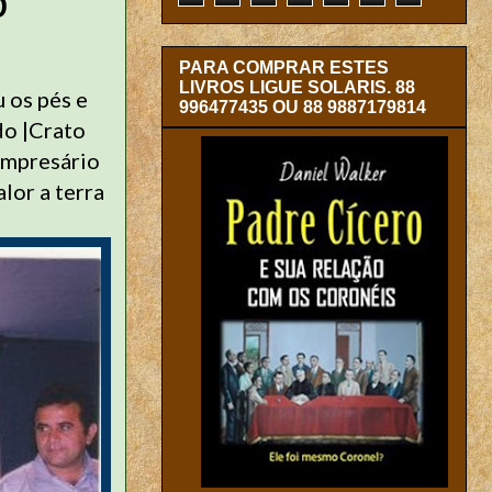
O
PARA COMPRAR ESTES
LIVROS LIGUE SOLARIS. 88
 os pés e
996477435 OU 88 9887179814
do |Crato
 empresário
lor a terra