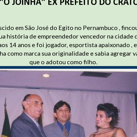
 "O JOINHA" EX PREFEITO DO CRAT
ido em São José do Egito no Pernambuco , fincou
sua história de empreendedor vencedor na cidade 
os 14 anos e foi jogador, esportista apaixonado ,
nha como marca sua originalidade e sabia agregar va
que o adotou como filho.