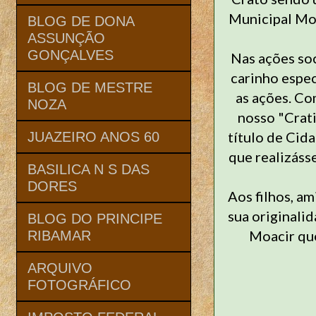
Municipal Moa
BLOG DE DONA
ASSUNÇÃO
GONÇALVES
Nas ações soc
carinho espec
BLOG DE MESTRE
as ações. Co
NOZA
nosso "Crati
título de Cid
JUAZEIRO ANOS 60
que realizáss
BASILICA N S DAS
DORES
Aos filhos, a
sua originalid
BLOG DO PRINCIPE
Moacir que
RIBAMAR
ARQUIVO
FOTOGRÁFICO