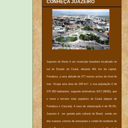
CONHEÇA JUAZEIRO
Juazeiro do Norte é um município brasileiro localizado no
sul do Estado do Ceará, distante 491 km da capital,
Fortaleza, a uma altitude de 377 metros acima do nível do
mar. Ocupa uma área de 249 km², e sua população é de
270 383 habitantes, segundo estimativas 2017 (IBGE), que
o torna o terceiro mais populoso do Ceará (depois de
Fortaleza e Caucaia). A taxa de urbanização é de 95,3%.
Juazeiro é um grande polo cultural do Brasil, sendo um
dos maiores centros de artesanato e cordel do nordeste do