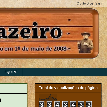
EQUIPE
Total de visualizações de página
a
3
3
4
3
4
3
3