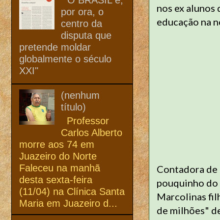
nos ex alunos 
por ora, o
educação na n
centro da
disputa que
pretende moldar
globalmente o século
XXI"
(nenhum
título)
Professor
Carlos Alberto
morre aos 74 em
Juazeiro do Norte
Faleceu na manhã
Contadora de 
desta sexta-feira
pouquinho do p
(11/04) na Clínica Santa
Marcolinas fil
Maria em Juazeiro d...
de milhões" de