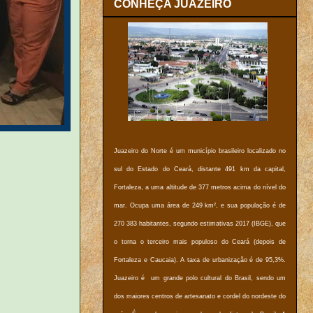
CONHEÇA JUAZEIRO
Juazeiro do Norte é um município brasileiro localizado no
sul do Estado do Ceará, distante 491 km da capital,
Fortaleza, a uma altitude de 377 metros acima do nível do
mar. Ocupa uma área de 249 km², e sua população é de
270 383 habitantes, segundo estimativas 2017 (IBGE), que
o torna o terceiro mais populoso do Ceará (depois de
Fortaleza e Caucaia). A taxa de urbanização é de 95,3%.
Juazeiro é um grande polo cultural do Brasil, sendo um
dos maiores centros de artesanato e cordel do nordeste do