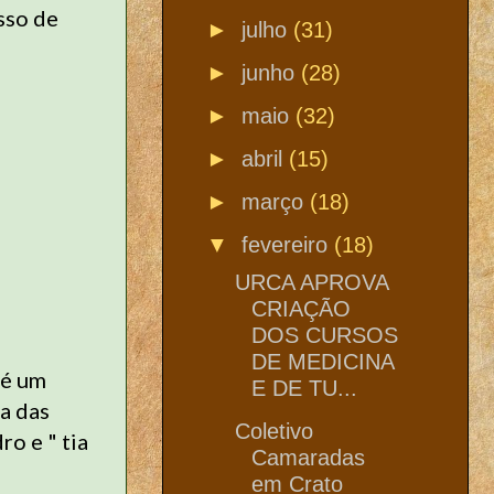
sso de
►
julho
(31)
►
junho
(28)
►
maio
(32)
►
abril
(15)
►
março
(18)
▼
fevereiro
(18)
URCA APROVA
CRIAÇÃO
DOS CURSOS
DE MEDICINA
 é um
E DE TU...
a das
Coletivo
ro e " tia
Camaradas
em Crato