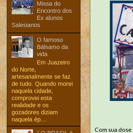
Missa do
Encontro dos
Ex alunos
Salesianos
O famoso
Bálsamo da
vida
Em Juazeiro
do Norte,
artesanalmente se faz
de tudo. Quando morei
naquela cidade,
comprovei esta
realidade e os
gozadores diziam
naquela ép...
Com sua dose d
" O BRASIL é,