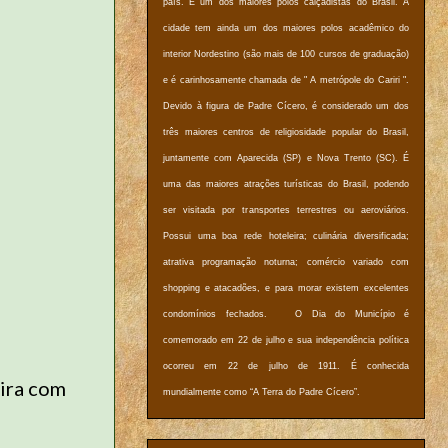
país. É um dos maiores polos calçadistas do Brasil. A
cidade tem ainda um dos maiores polos acadêmico do
interior Nordestino (são mais de 100 cursos de graduação)
e é carinhosamente chamada de " A metrópole do Cariri ".
Devido à figura de Padre Cícero, é considerado um dos
três maiores centros de religiosidade popular do Brasil,
juntamente com Aparecida (SP) e Nova Trento (SC). É
uma das maiores atrações turísticas do Brasil, podendo
ser visitada por transportes terrestres ou aeroviários.
Possui uma boa rede hoteleira; culinária diversificada;
atrativa programação noturna; comércio variado com
shopping e atacadões, e para morar existem excelentes
condomínios fechados. O Dia do Município é
comemorado em 22 de julho e sua independência política
ocorreu em 22 de julho de 1911. É conhecida
ira com
mundialmente como “A Terra do Padre Cícero”.