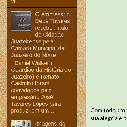
vi...
O empresário
Dedé Tavares
recebe Título
de Cidadão
Juazeirense pela
Câmara Municipal de
Juazeiro do Norte
Daniel Walker (
Guardião da História do
Juazeiro) e Renato
Casimiro foram
convidados pelo
empresário José
Tavares Lopes para
Com toda prop
produzirem um...
sua alegria e
Imagens da