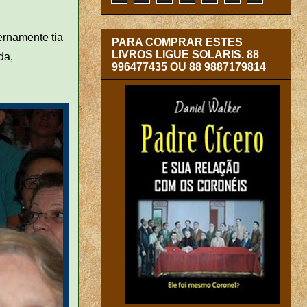
ernamente tia
PARA COMPRAR ESTES
LIVROS LIGUE SOLARIS. 88
da,
996477435 OU 88 9887179814