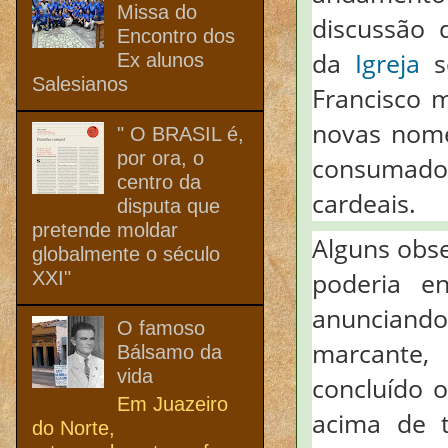
Missa do
discussão 
Encontro dos
da
Igreja
se
Ex alunos
Salesianos
Francisco m
novas nome
" O BRASIL é,
por ora, o
consumad
centro da
cardeais.
disputa que
pretende moldar
Alguns obs
globalmente o século
poderia e
XXI"
anunciando 
O famoso
marcante,
Bálsamo da
vida
concluído 
Em Juazeiro
acima de t
do Norte,