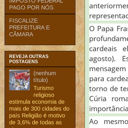
IMPOSTO FEDERAL
anteriorm
PAGO POR NÓS
representad
FISCALIZE
O Papa Fra
PREFEITURA E
CÂMARA
profundamen
cardeais e
agosto). E
REVEJA OUTRAS
POSTAGENS
mensagem d
(nenhum
para cardea
título)
torno de t
Turismo
religioso
Cúria rom
estimula economia de
importância
mais de 300 cidades do
país Religião é motivo
Ao mesmo 
de 3,6% de todas as