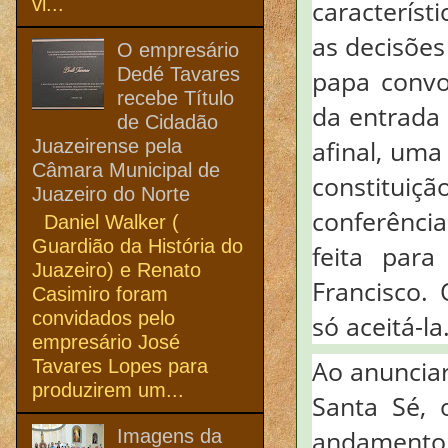
vi...
característ
as decisões
O empresário
Dedé Tavares
papa convo
recebe Título
da entrada
de Cidadão
afinal, um
Juazeirense pela
Câmara Municipal de
constituiç
Juazeiro do Norte
conferênci
Daniel Walker (
Guardião da História do
feita par
Juazeiro) e Renato
Francisco.
Casimiro foram
convidados pelo
só aceitá-la
empresário José
Ao anunciar
Tavares Lopes para
produzirem um...
Santa Sé, 
andamento 
Imagens da