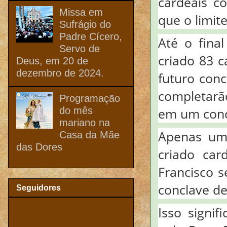
cardeais c
Missa em
que o limit
Sufrágio do
Padre Cícero,
Até o final
Servo de
criado 83 c
Deus, em 20 de
dezembro de 2024.
futuro conc
completarã
Programação
do mês
em um conc
mariano na
Apenas um 
Casa da Mãe
das Dores
criado car
Francisco s
conclave de
Seguidores
Isso signi