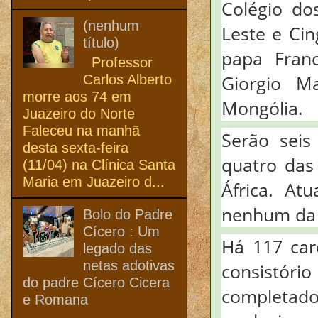
Colégio do
(nenhum
Leste e Cin
título)
papa Fran
Professor
Giorgio Ma
Carlos Alberto
morre aos 74 em
Mongólia.
Juazeiro do Norte
Faleceu na manhã
Serão seis
desta sexta-feira
quatro das 
(11/04) na Clínica Santa
Maria em Juazeiro d...
África. At
nenhum da 
Bolo do Padre
Cícero : Um
Há 117 car
legado das
netas adotivas
consistório
do padre Cícero Cicera
completado
e Romana