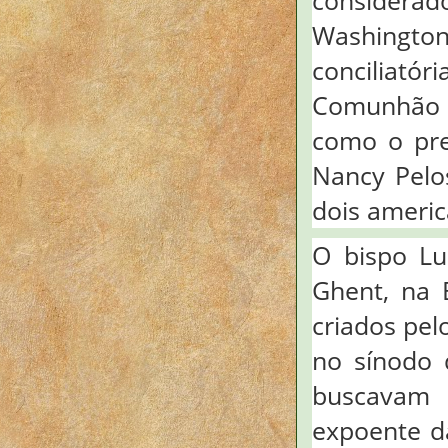
Washingto
conciliató
Comunhão p
como o pre
Nancy Pelo
dois americ
O bispo Lu
Ghent, na 
criados pel
no sínodo 
buscavam 
expoente d