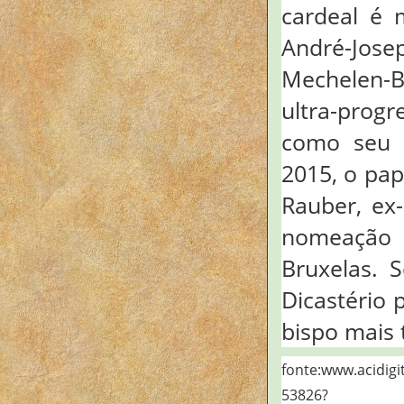
cardeal é 
André-Jose
Mechelen-B
ultra-progr
como seu s
2015, o pa
Rauber, ex
nomeação 
Bruxelas. S
Dicastério 
bispo mais t
fonte:www.acidigi
53826?