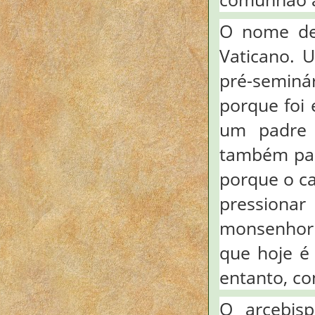
O nome de
Vaticano. 
pré-seminá
porque foi 
um padre 
também part
porque o ca
pressionar
monsenhor 
que hoje é
entanto, co
O arcebisp