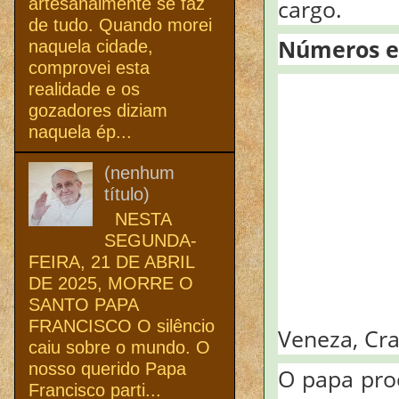
artesanalmente se faz
cargo.
de tudo. Quando morei
Números e
naquela cidade,
comprovei esta
realidade e os
gozadores diziam
naquela ép...
(nenhum
título)
NESTA
SEGUNDA-
FEIRA, 21 DE ABRIL
DE 2025, MORRE O
SANTO PAPA
FRANCISCO O silêncio
Veneza, Cra
caiu sobre o mundo. O
nosso querido Papa
O papa proc
Francisco parti...