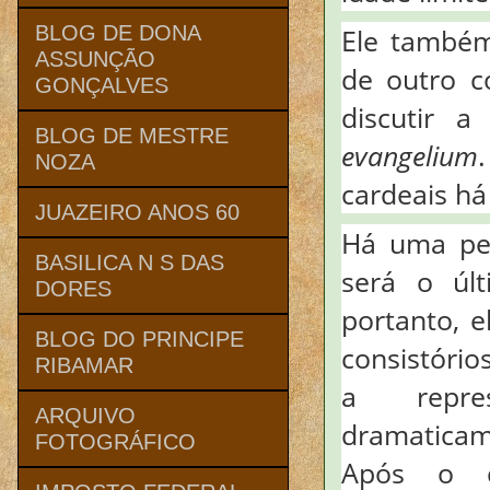
BLOG DE DONA
Ele também
ASSUNÇÃO
de outro c
GONÇALVES
discutir 
BLOG DE MESTRE
evangelium
NOZA
cardeais há
JUAZEIRO ANOS 60
Há uma pe
BASILICA N S DAS
será o últ
DORES
portanto, e
BLOG DO PRINCIPE
consistório
RIBAMAR
a repres
ARQUIVO
dramaticam
FOTOGRÁFICO
Após o c