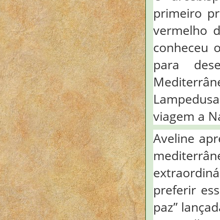
primeiro pr
vermelho d
conheceu o
para des
Mediterrâ
Lampedusa
viagem a N
Aveline ap
mediterrâ
extraordi
preferir es
paz” lançad