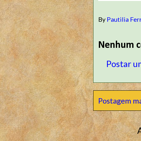
By
Pautilia Fer
Nenhum c
Postar u
Postagem ma