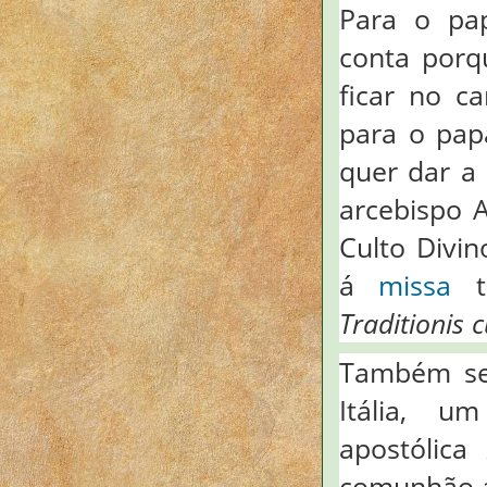
Para o pa
conta porq
ficar no c
para o pap
quer dar a
arcebispo 
Culto Divi
á
missa
tr
Traditionis 
Também ser
Itália, u
apostólic
comunhão a