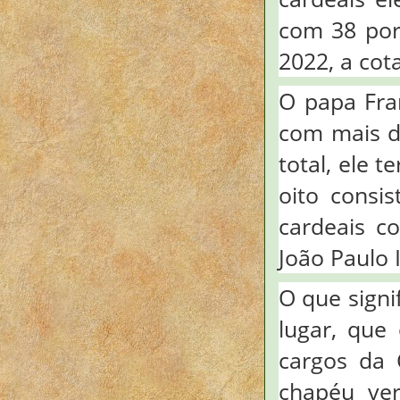
com 38 po
2022, a cot
O papa Fra
com mais d
total, ele 
oito consi
cardeais c
João Paulo 
O que signi
lugar, que
cargos da 
chapéu ver