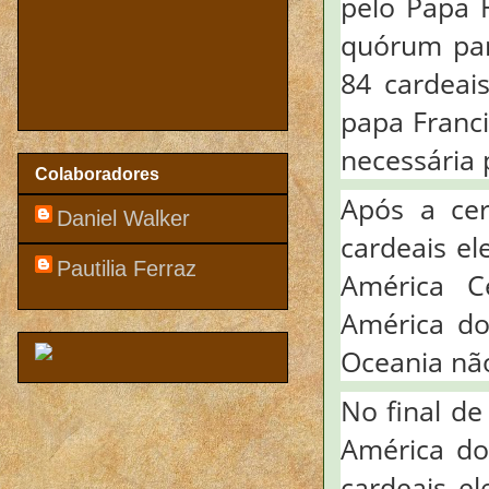
pelo Papa 
quórum par
84 cardeais
papa Franc
necessária 
Colaboradores
Após a cer
Daniel Walker
cardeais el
Pautilia Ferraz
América C
América do
Oceania não
No final de
América do
cardeais el