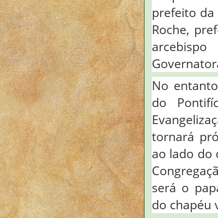
prefeito da
Roche, pref
arcebispo
Governatora
No entanto,
do Pontif
Evangeliza
tornará pró
ao lado do 
Congregaçã
será o pap
do chapéu v