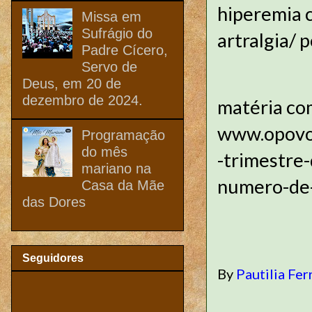
hiperemia c
Missa em
Sufrágio do
artralgia/ p
Padre Cícero,
Servo de
Deus, em 20 de
dezembro de 2024.
matéria co
www.opovo.
Programação
do mês
-trimestre
mariano na
numero-de-
Casa da Mãe
das Dores
Seguidores
By
Pautilia Fer