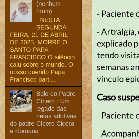
(nenhum
título)
- Paciente 
NESTA
SEGUNDA-
- Artralgia
FEIRA, 21 DE ABRIL
explicado p
DE 2025, MORRE O
SANTO PAPA
tendo visi
FRANCISCO O silêncio
caiu sobre o mundo. O
semanas ant
nosso querido Papa
vínculo ep
Francisco parti...
Bolo do Padre
Caso suspe
Cícero : Um
legado das
- Paciente
netas adotivas
do padre Cícero Cicera
e Romana
- Acompanha