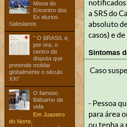
notificados
Missa do
Encontro dos
a SRS do Ca
Ex alunos
absoluto de
Salesianos
casos) e de
" O BRASIL é,
por ora, o
centro da
Sintomas d
disputa que
pretende moldar
Caso suspe
globalmente o século
XXI"
O famoso
Bálsamo da
- Pessoa qu
vida
para área 
Em Juazeiro
do Norte,
ou tenha a