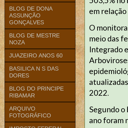
503,5% no 
BLOG DE DONA
em relação
ASSUNÇÃO
GONÇALVES
O monitora
BLOG DE MESTRE
meio das f
NOZA
Integrado 
JUAZEIRO ANOS 60
Arboviroses
BASILICA N S DAS
epidemiológ
DORES
atualizadas
BLOG DO PRINCIPE
2022.
RIBAMAR
Segundo o b
ARQUIVO
FOTOGRÁFICO
ano foram n