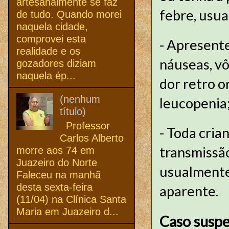
artesanalmente se faz
febre, usua
de tudo. Quando morei
naquela cidade,
comprovei esta
- Apresent
realidade e os
náuseas, vô
gozadores diziam
naquela ép...
dor retro o
(nenhum
leucopenia
título)
Professor
- Toda cria
Carlos Alberto
transmissã
morre aos 74 em
Juazeiro do Norte
usualmente 
Faleceu na manhã
desta sexta-feira
aparente.
(11/04) na Clínica Santa
Maria em Juazeiro d...
Caso susp