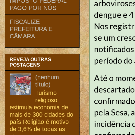
IMPOSTO FEDERAL
arbovirose
PAGO POR NÓS
dengue e 4
FISCALIZE
Nos regist
PREFEITURA E
se um cres
CÂMARA
notificado
período do 
REVEJA OUTRAS
POSTAGENS
Até o mome
(nenhum
título)
descartado
Turismo
confirmado
religioso
estimula economia de
pela Sesa,
mais de 300 cidades do
país Religião é motivo
incidência 
de 3,6% de todas as