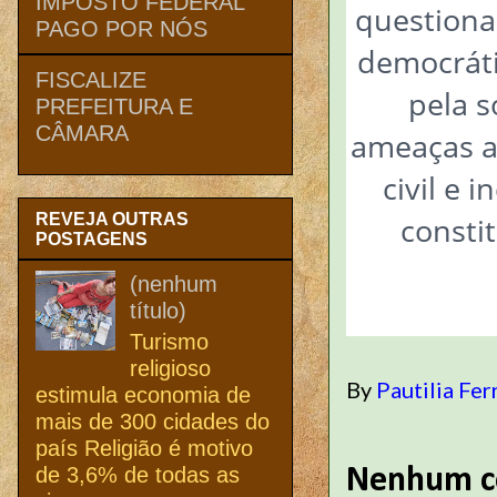
IMPOSTO FEDERAL
questionam
PAGO POR NÓS
democráti
FISCALIZE
pela s
PREFEITURA E
CÂMARA
ameaças a
civil e 
REVEJA OUTRAS
consti
POSTAGENS
(nenhum
título)
Turismo
religioso
By
Pautilia Fer
estimula economia de
mais de 300 cidades do
país Religião é motivo
de 3,6% de todas as
Nenhum c