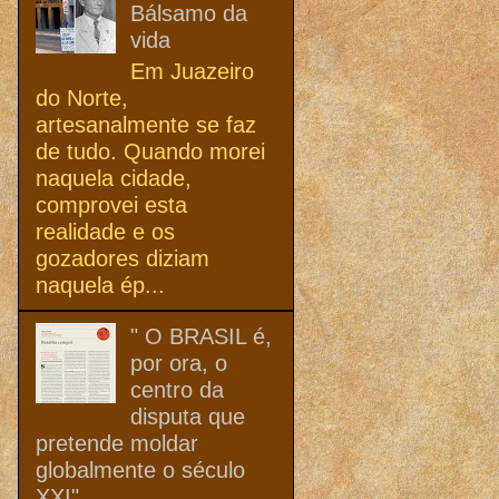
Bálsamo da
vida
Em Juazeiro
do Norte,
artesanalmente se faz
de tudo. Quando morei
naquela cidade,
comprovei esta
realidade e os
gozadores diziam
naquela ép...
" O BRASIL é,
por ora, o
centro da
disputa que
pretende moldar
globalmente o século
XXI"