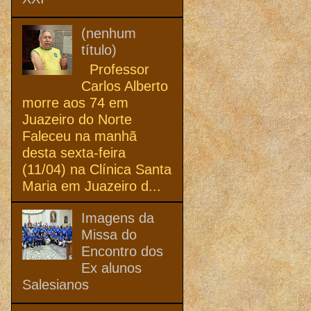
(nenhum
título)
Professor
Carlos Alberto
morre aos 74 em
Juazeiro do Norte
Faleceu na manhã
desta sexta-feira
(11/04) na Clínica Santa
Maria em Juazeiro d...
Imagens da
Missa do
Encontro dos
Ex alunos
Salesianos