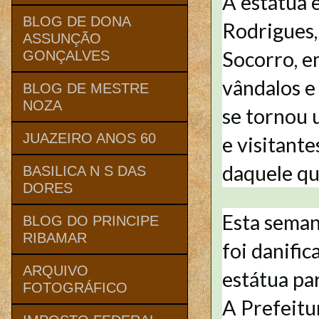
A estátua
BLOG DE DONA
Rodrigues,
ASSUNÇÃO
Socorro, e
GONÇALVES
vândalos e 
BLOG DE MESTRE
NOZA
se tornou 
JUAZEIRO ANOS 60
e visitant
daquele qu
BASILICA N S DAS
DORES
Esta seman
BLOG DO PRINCIPE
RIBAMAR
foi danifi
ARQUIVO
estátua par
FOTOGRÁFICO
A Prefeitu