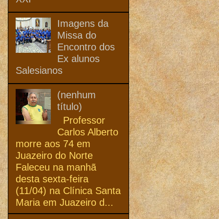
Imagens da
Missa do
Encontro dos
Ex alunos
Salesianos
(nenhum
título)
Professor
Carlos Alberto
morre aos 74 em
Juazeiro do Norte
Faleceu na manhã
desta sexta-feira
(11/04) na Clínica Santa
Maria em Juazeiro d...