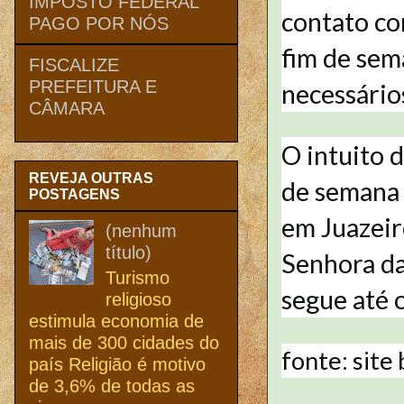
IMPOSTO FEDERAL
contato com
PAGO POR NÓS
fim de sem
FISCALIZE
PREFEITURA E
necessário
CÂMARA
O intuito d
REVEJA OUTRAS
de semana 
POSTAGENS
em Juazeir
(nenhum
título)
Senhora da
Turismo
segue até 
religioso
estimula economia de
mais de 300 cidades do
fonte: site
país Religião é motivo
de 3,6% de todas as