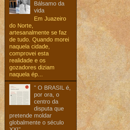
Bálsamo da
vida
Em Juazeiro
do Norte,
artesanalmente se faz
de tudo. Quando morei
naquela cidade,
comprovei esta
realidade e os
gozadores diziam
naquela ép...
" O BRASIL é,
por ora, o
centro da
disputa que
pretende moldar
globalmente o século
XXI"