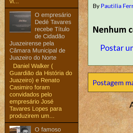
vi...
By
Pautilia Fer
O empresário
Dedé Tavares
Nenhum c
recebe Título
de Cidadão
Juazeirense pela
Postar u
Câmara Municipal de
Juazeiro do Norte
Daniel Walker (
Guardião da História do
Juazeiro) e Renato
Postagem ma
Casimiro foram
convidados pelo
empresário José
Tavares Lopes para
produzirem um...
O famoso