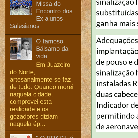
sinalização 
Missa do
Encontro dos
substituída
Ex alunos
ganha mais 
Salesianos
Adequações 
O famoso
Bálsamo da
implantação 
vida
de pouso e 
Em Juazeiro
sinalização 
do Norte,
artesanalmente se faz
instaladas 
de tudo. Quando morei
duas cabecei
naquela cidade,
comprovei esta
Indicador d
realidade e os
permitindo 
gozadores diziam
naquela ép...
de aeronave
" O BRASIL é,