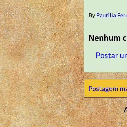
By
Pautilia Fer
Nenhum c
Postar u
Postagem ma