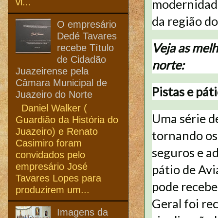
vi...
modernidad
da região do
O empresário
Dedé Tavares
Veja as melh
recebe Título
de Cidadão
norte:
Juazeirense pela
Câmara Municipal de
Pistas e pát
Juazeiro do Norte
Daniel Walker (
Uma série de
Guardião da História do
Juazeiro) e Renato
tornando os
Casimiro foram
seguros e a
convidados pelo
empresário José
pátio de Av
Tavares Lopes para
pode recebe
produzirem um...
Geral foi r
Imagens da