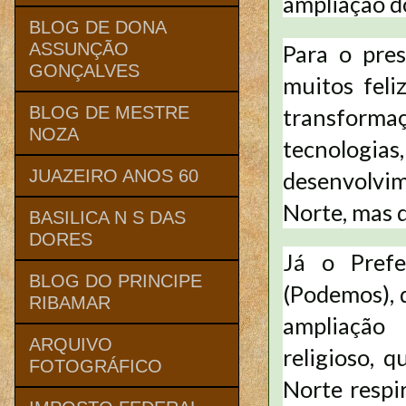
ampliação d
BLOG DE DONA
ASSUNÇÃO
Para o pres
GONÇALVES
muitos feli
BLOG DE MESTRE
transform
NOZA
tecnologia
JUAZEIRO ANOS 60
desenvolvim
Norte, mas d
BASILICA N S DAS
DORES
Já o Prefe
BLOG DO PRINCIPE
(Podemos), 
RIBAMAR
ampliação
ARQUIVO
religioso, 
FOTOGRÁFICO
Norte respi