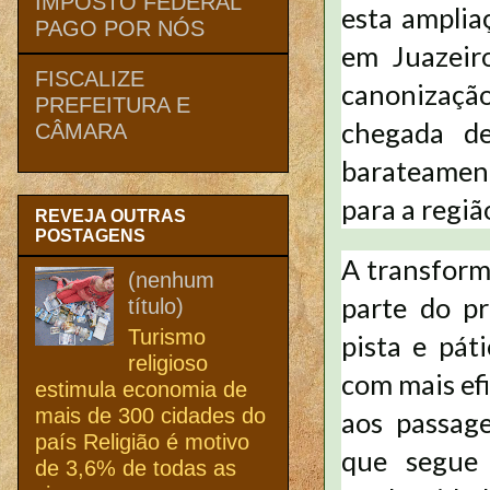
IMPOSTO FEDERAL
esta amplia
PAGO POR NÓS
em Juazeiro
FISCALIZE
canonização
PREFEITURA E
chegada de
CÂMARA
barateament
para a regiã
REVEJA OUTRAS
POSTAGENS
A transform
(nenhum
parte do pr
título)
Turismo
pista e pát
religioso
com mais efi
estimula economia de
mais de 300 cidades do
aos passage
país Religião é motivo
que segue 
de 3,6% de todas as