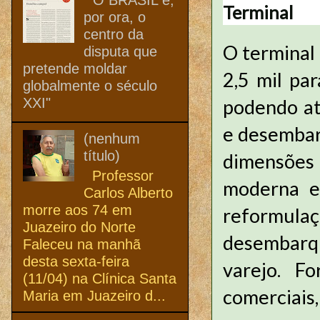
Terminal
por ora, o
centro da
O terminal
disputa que
pretende moldar
2,5 mil pa
globalmente o século
XXI"
podendo at
e desembar
(nenhum
título)
dimensões
Professor
moderna e
Carlos Alberto
morre aos 74 em
reformula
Juazeiro do Norte
desembarqu
Faleceu na manhã
desta sexta-feira
varejo. F
(11/04) na Clínica Santa
comerciais,
Maria em Juazeiro d...