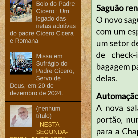
Bolo do Padre
Saguão re
Cícero : Um
O novo sag
legado das
netas adotivas
com um esp
do padre Cícero Cicera
e Romana
um setor de
de check-
Missa em
Sufrágio do
bagagem pa
Padre Cícero,
delas.
Servo de
Deus, em 20 de
dezembro de 2024.
Automação 
A nova sa
(nenhum
título)
portão, nu
NESTA
para a Cha
SEGUNDA-