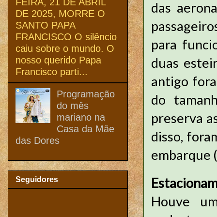
FEIRA, 21 DE ABRIL
das aerona
DE 2025, MORRE O
passageiros
SANTO PAPA
FRANCISCO O silêncio
para funci
caiu sobre o mundo. O
nosso querido Papa
duas estei
Francisco parti...
antigo for
Programação
do tamanh
do mês
preserva a
mariano na
Casa da Mãe
disso, fora
das Dores
embarque 
Estaciona
Seguidores
Houve um