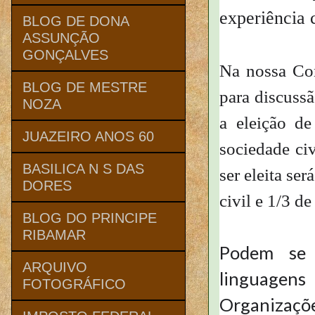
experiência c
BLOG DE DONA
ASSUNÇÃO
GONÇALVES
Na nossa Con
BLOG DE MESTRE
para discussã
NOZA
a eleição de
JUAZEIRO ANOS 60
sociedade civ
BASILICA N S DAS
ser eleita se
DORES
civil e 1/3 d
BLOG DO PRINCIPE
RIBAMAR
Podem se c
ARQUIVO
linguagens 
FOTOGRÁFICO
Organizaçõe