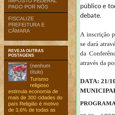
IMPOSTO FEDERAL
público e to
PAGO POR NÓS
debate. 
FISCALIZE
PREFEITURA E
CÂMARA
A inscrição p
se dará atrav
REVEJA OUTRAS
da Conferênc
POSTAGENS
através da po
(nenhum
título)
Turismo
DATA: 21/10
religioso
MUNICIPA
estimula economia de
mais de 300 cidades do
PROGRAMAÇ
país Religião é motivo
de 3,6% de todas as