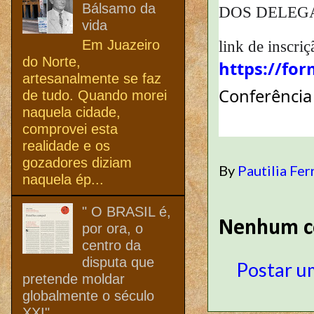
Bálsamo da
DOS DELEG
vida
Em Juazeiro
link de inscriç
do Norte,
https://fo
artesanalmente se faz
Conferência
de tudo. Quando morei
naquela cidade,
comprovei esta
realidade e os
gozadores diziam
By
Pautilia Fer
naquela ép...
" O BRASIL é,
Nenhum c
por ora, o
centro da
disputa que
Postar u
pretende moldar
globalmente o século
XXI"