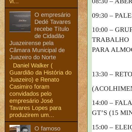
08:30 – ABE
vi...
O empresário
09:30 – PAL
Dedé Tavares
recebe Título
10:00 – GRU
de Cidadão
TRABALHO          
Juazeirense pela
PARA ALMO
Câmara Municipal de
Juazeiro do Norte
Daniel Walker (
Guardião da História do
13:30 – RE
Juazeiro) e Renato
Casimiro foram
(ACOLHIMEN
convidados pelo
empresário José
14:00 – FALA
Tavares Lopes para
GT’S (15 M
produzirem um...
15:00 – ELEI
O famoso